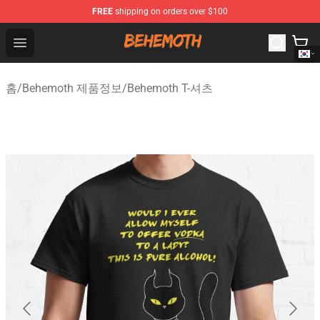
FREE
shipping on orders over $100
Behemoth Store - Official Behemoth Merchandise Shop
Open menu
홈
/
Behemoth 제품정보
/
Behemoth T-셔츠