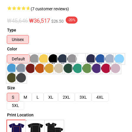
(7 customer reviews)
₩45,646
₩36,517
-20%
$26.50
Type
Unisex
Color
Default
Size
S
M
L
XL
2XL
3XL
4XL
5XL
Print Location