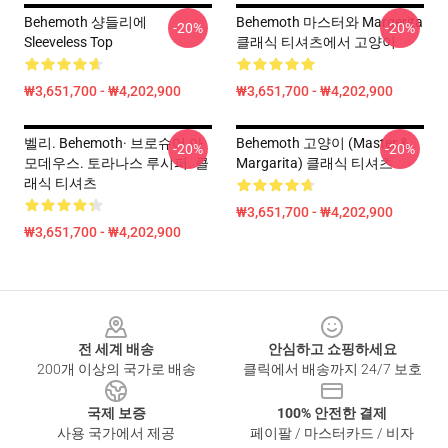
Behemoth 샹들리에
Behemoth 마스터와 Margerita
-20%
-20%
Sleeveless Top
클래식 티셔츠에서 고양이
₩3,651,700 - ₩4,202,900
₩3,651,700 - ₩4,202,900
벨리. Behemoth· 브로슈어 아
Behemoth 고양이 (Master &
-20%
-20%
모데우스. 토라나스 루시퍼. 클
Margarita) 클래식 티셔츠
래식 티셔츠
₩3,651,700 - ₩4,202,900
₩3,651,700 - ₩4,202,900
Footer
전 세계 배송
안심하고 쇼핑하세요
200개 이상의 국가로 배송
클릭에서 배송까지 24/7 보호
국제 보증
100% 안전한 결제
사용 국가에서 제공
페이팔 / 마스터카드 / 비자