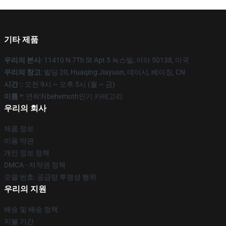
기타 제품
우리의 본사
: 11410 N 7Th St Apt 5 녹스빌, 이아 50138, 미국
우리의 창고
: 빌딩 20, Huaqing Jiayuan, 데이시, 베이징, CN
시간 :
: 오전 9시 ~ 오후 5시 (월 ~ 금)
이름 *
: 연락처behemoth인기 카테고리
우리의 회사
제품 정보
이용 약관
개인 정보 정책
DMCA - 저작권 정책
모델 번호: 공급망 투명성 행위
우리의 지원
배송 및 배송 정책
지불 기간