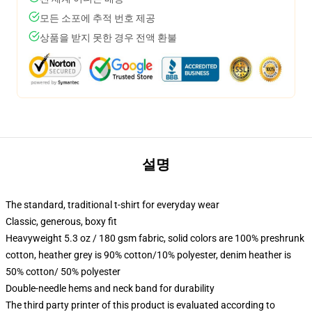
모든 소포에 추적 번호 제공
상품을 받지 못한 경우 전액 환불
설명
The standard, traditional t-shirt for everyday wear
Classic, generous, boxy fit
Heavyweight 5.3 oz / 180 gsm fabric, solid colors are 100% preshrunk
cotton, heather grey is 90% cotton/10% polyester, denim heather is
50% cotton/ 50% polyester
Double-needle hems and neck band for durability
The third party printer of this product is evaluated according to