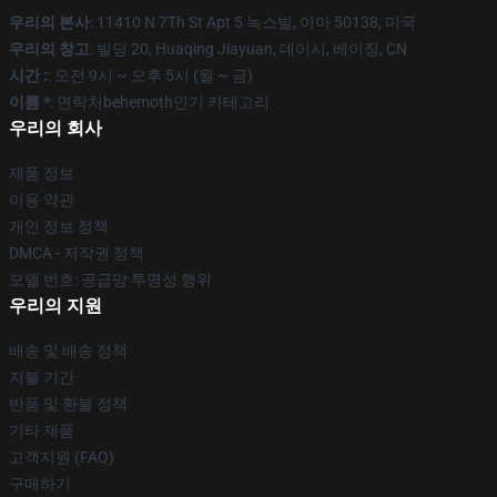
우리의 본사
: 11410 N 7Th St Apt 5 녹스빌, 이아 50138, 미국
우리의 창고
: 빌딩 20, Huaqing Jiayuan, 데이시, 베이징, CN
시간 :
: 오전 9시 ~ 오후 5시 (월 ~ 금)
이름 *
: 연락처behemoth인기 카테고리
우리의 회사
제품 정보
이용 약관
개인 정보 정책
DMCA - 저작권 정책
모델 번호: 공급망 투명성 행위
우리의 지원
배송 및 배송 정책
지불 기간
반품 및 환불 정책
기타 제품
고객지원 (FAQ)
구매하기