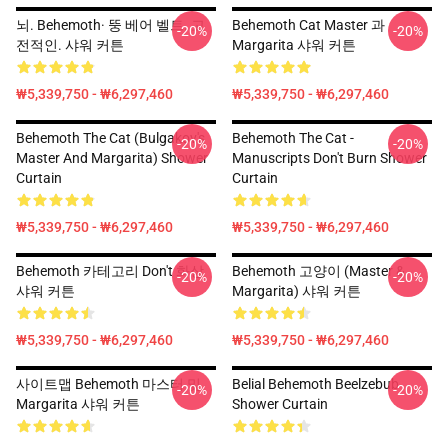
뇌. Behemoth· 뚱 베어 벨트. 고
Behemoth Cat Master 과
-20%
-20%
전적인. 샤워 커튼
Margarita 샤워 커튼
₩5,339,750 - ₩6,297,460
₩5,339,750 - ₩6,297,460
Behemoth The Cat (Bulgakov's
Behemoth The Cat -
-20%
-20%
Master And Margarita) Shower
Manuscripts Don't Burn Shower
Curtain
Curtain
₩5,339,750 - ₩6,297,460
₩5,339,750 - ₩6,297,460
Behemoth 카테고리 Don't 화상
Behemoth 고양이 (Master &
-20%
-20%
샤워 커튼
Margarita) 샤워 커튼
₩5,339,750 - ₩6,297,460
₩5,339,750 - ₩6,297,460
사이트맵 Behemoth 마스터 및
Belial Behemoth Beelzebub
-20%
-20%
Margarita 샤워 커튼
Shower Curtain