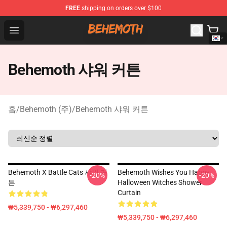
FREE
shipping on orders over $100
Behemoth Store - Official Behemoth Merchandise Shop
Open menu
Behemoth 샤워 커튼
홈
/
Behemoth (주)
/
Behemoth 샤워 커튼
Behemoth X Battle Cats 샤워 커
Behemoth Wishes You Happy
-20%
-20%
튼
Halloween Witches Shower
Curtain
₩5,339,750 - ₩6,297,460
₩5,339,750 - ₩6,297,460