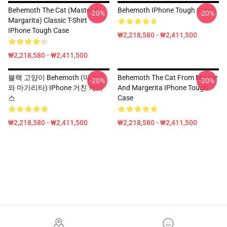
Behemoth The Cat (Master &
Behemoth IPhone Tough Case
-20%
-20%
Margarita) Classic T-Shirt
IPhone Tough Case
₩2,218,580 - ₩2,411,500
₩2,218,580 - ₩2,411,500
블랙 고양이 Behemoth (마스터
Behemoth The Cat From Master
-20%
-20%
와 마가리타) IPhone 거친 케이
And Margerita IPhone Tough
스
Case
₩2,218,580 - ₩2,411,500
₩2,218,580 - ₩2,411,500
Footer