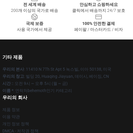
전 세계 배송
안심하고 쇼핑하세요
200개 이상의 국가로 배송
클릭에서 배송까지 24/7 보호
국제 보증
100% 안전한 결제
사용 국가에서 제공
페이팔 / 마스터카드 / 비자
기타 제품
우리의 본사
: 11410 N 7Th St Apt 5 녹스빌, 이아 50138, 미국
우리의 창고
: 빌딩 20, Huaqing Jiayuan, 데이시, 베이징, CN
시간 :
: 오전 9시 ~ 오후 5시 (월 ~ 금)
이름 *
: 연락처behemoth인기 카테고리
우리의 회사
제품 정보
이용 약관
개인 정보 정책
DMCA - 저작권 정책