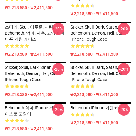
₩2,218,580 - ₩2,411,500
₩2,218,580 - ₩2,411,500
스티커, Skull, 어두운, 사탄,
Sticker, Skull, Dark, Satan,
-20%
-20%
Behemoth, 악마, 지옥, 고양이 아
Behemoth, Demon, Hell, Cat
이폰 거친 케이스
IPhone Tough Case
₩2,218,580 - ₩2,411,500
₩2,218,580 - ₩2,411,500
Sticker, Skull, Dark, Satan,
Sticker, Skull, Dark, Satan,
-20%
-20%
Behemoth, Demon, Hell, Cat
Behemoth, Demon, Hell, Cat
IPhone Tough Case
IPhone Tough Case
₩2,218,580 - ₩2,411,500
₩2,218,580 - ₩2,411,500
Behemoth 악마 IPhone 거친 케
Behemoth IPhone 거친 케이스
-20%
-20%
이스로 고양이
₩2,218,580 - ₩2,411,500
₩2,218,580 - ₩2,411,500