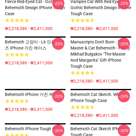
Fierce Red-Eyed Cat - Gothic
Vampire Cat With Red Eyes -
-20%
-20%
Behemoth Design IPhone Tough
Gothic Behemoth Design IPhone
Case
Tough Case
₩2,218,580 - ₩2,411,500
₩2,218,580 - ₩2,411,500
Behemoth 고양이 - Lit 인용 시리
Manuscripts Don't Burn - The
-20%
-20%
즈 IPhone 거친 케이스
Master & Cat Behemoth - Funny
Mikhail Bulgakov "The Master
And Margarita" Gift IPhone
₩2,218,580 - ₩2,411,500
Tough Case
₩2,218,580 - ₩2,411,500
Behemoth IPhone 거친 케이스
Behemoth Cat Sketch. White
-20%
-20%
IPhone Tough Case
₩2,218,580 - ₩2,411,500
₩2,218,580 - ₩2,411,500
Behemoth IPhone Tough Case
Behemoth Cat Sketch IPhone
-20%
-20%
Tough Case