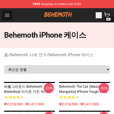
FREE
shipping on orders over $100
Behemoth Store - Official Behemoth Merchandise Shop
Open menu
Behemoth iPhone 케이스
홈
/
Behemoth 사례 연구
/
Behemoth iPhone 케이스
배틀그라운드 Behemoth
Behemoth The Cat (Master And
-20%
-20%
Beelzebub 아이폰 거친 케이스
Margarita) IPhone Tough Case
₩2,218,580 - ₩2,411,500
₩2,218,580 - ₩2,411,500