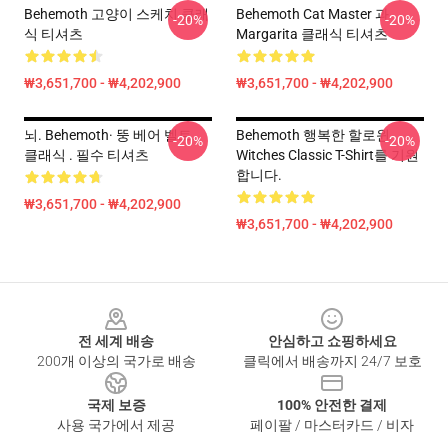
Behemoth 고양이 스케치 클래
Behemoth Cat Master 과
-20%
-20%
식 티셔츠
Margarita 클래식 티셔츠
₩3,651,700 - ₩4,202,900
₩3,651,700 - ₩4,202,900
뇌. Behemoth· 뚱 베어 벨트.
Behemoth 행복한 할로윈
-20%
-20%
클래식 . 필수 티셔츠
Witches Classic T-Shirt를 기원
합니다.
₩3,651,700 - ₩4,202,900
₩3,651,700 - ₩4,202,900
Footer
전 세계 배송
안심하고 쇼핑하세요
200개 이상의 국가로 배송
클릭에서 배송까지 24/7 보호
국제 보증
100% 안전한 결제
사용 국가에서 제공
페이팔 / 마스터카드 / 비자