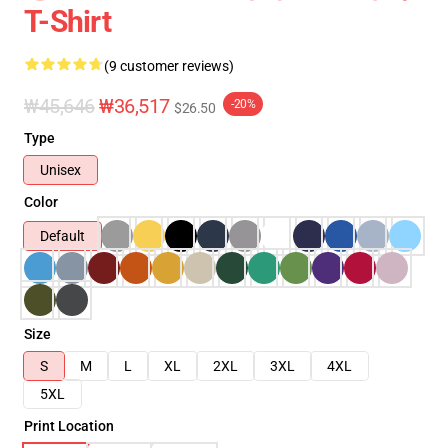
T-Shirt
(9 customer reviews)
₩45,646
₩36,517
-20%
$26.50
Type
Unisex
Color
Default
Size
S
M
L
XL
2XL
3XL
4XL
5XL
Print Location