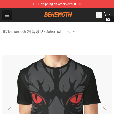
FREE
shipping on orders over $100
Behemoth Store - Official Behemoth Merchandise Shop
Open menu
홈
/
Behemoth 제품정보
/
Behemoth T-셔츠