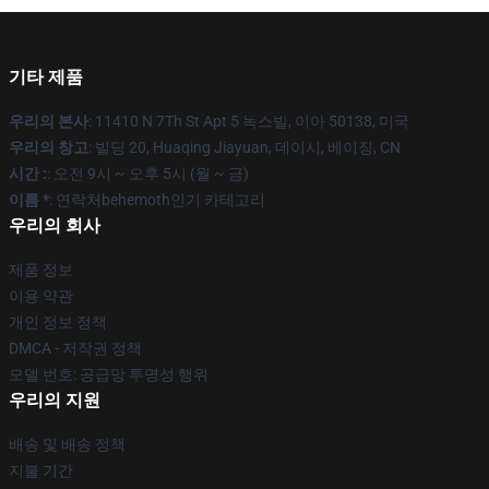
기타 제품
우리의 본사
: 11410 N 7Th St Apt 5 녹스빌, 이아 50138, 미국
우리의 창고
: 빌딩 20, Huaqing Jiayuan, 데이시, 베이징, CN
시간 :
: 오전 9시 ~ 오후 5시 (월 ~ 금)
이름 *
: 연락처behemoth인기 카테고리
우리의 회사
제품 정보
이용 약관
개인 정보 정책
DMCA - 저작권 정책
모델 번호: 공급망 투명성 행위
우리의 지원
배송 및 배송 정책
지불 기간