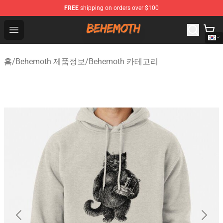
FREE
shipping on orders over $100
Behemoth Store - Official Behemoth Merchandise Shop
Open menu
홈
/
Behemoth 제품정보
/
Behemoth 카테고리