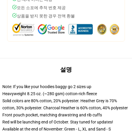
모든 소포에 추적 번호 제공
상품을 받지 못한 경우 전액 환불
설명
Note: If you like your hoodies baggy go 2 sizes up
Heavyweight 8.25 oz. (~280 gsm) cotton-rich fleece
Solid colors are 80% cotton, 20% polyester. Heather Grey is 70%
cotton, 30% polyester. Charcoal Heather is 60% cotton, 40% polyester
Front pouch pocket, matching drawstring and rib cuffs
Red will be launching end of October. Stay tuned for updates!
Available at the end of November: Green - L, XL and Sand - S