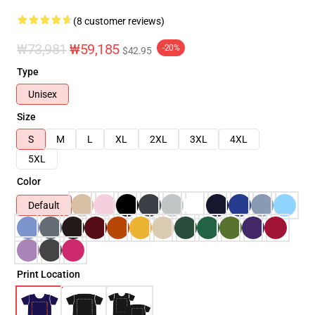
(8 customer reviews)
₩73,981
₩59,185
-20%
$42.95
Type
Unisex
Size
S
M
L
XL
2XL
3XL
4XL
5XL
Color
Default
Print Location