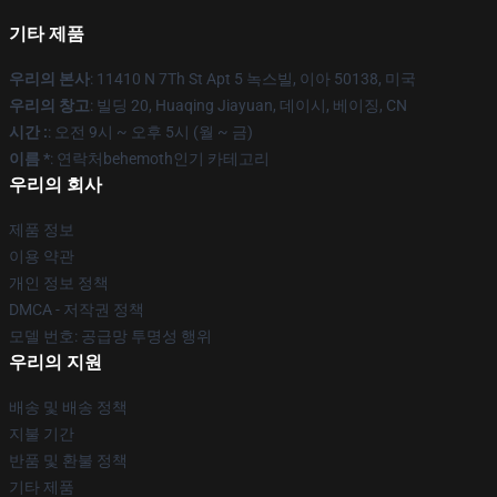
기타 제품
우리의 본사
: 11410 N 7Th St Apt 5 녹스빌, 이아 50138, 미국
우리의 창고
: 빌딩 20, Huaqing Jiayuan, 데이시, 베이징, CN
시간 :
: 오전 9시 ~ 오후 5시 (월 ~ 금)
이름 *
: 연락처behemoth인기 카테고리
우리의 회사
제품 정보
이용 약관
개인 정보 정책
DMCA - 저작권 정책
모델 번호: 공급망 투명성 행위
우리의 지원
배송 및 배송 정책
지불 기간
반품 및 환불 정책
기타 제품