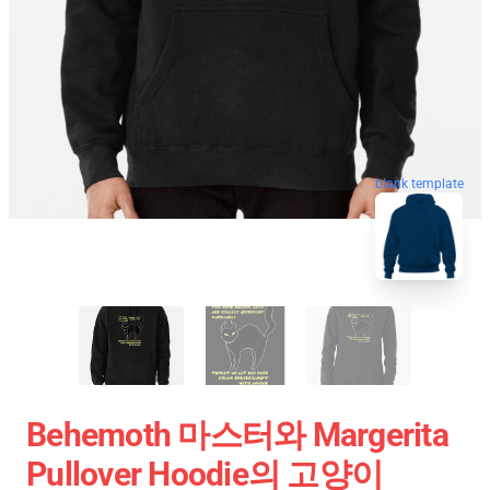
blank template
Behemoth 마스터와 Margerita
Pullover Hoodie의 고양이