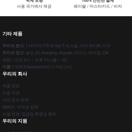
국제 보증
100% 안전한 결제
사용 국가에서 제공
페이팔 / 마스터카드 / 비자
기타 제품
우리의 본사
: 11410 N 7Th St Apt 5 녹스빌, 이아 50138, 미국
우리의 창고
: 빌딩 20, Huaqing Jiayuan, 데이시, 베이징, CN
시간 :
: 오전 9시 ~ 오후 5시 (월 ~ 금)
이름 *
: 연락처behemoth인기 카테고리
우리의 회사
제품 정보
이용 약관
개인 정보 정책
DMCA - 저작권 정책
모델 번호: 공급망 투명성 행위
우리의 지원