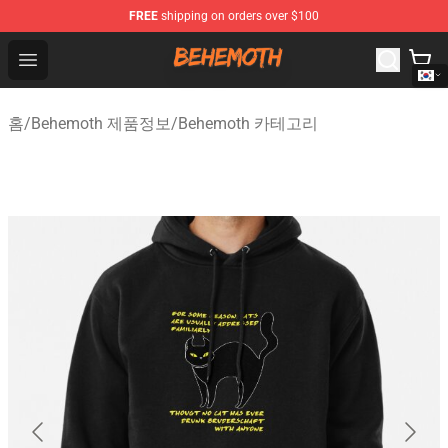
FREE
shipping on orders over $100
Behemoth Store - Official Behemoth Merchandise Shop
Open menu
홈
/
Behemoth 제품정보
/
Behemoth 카테고리