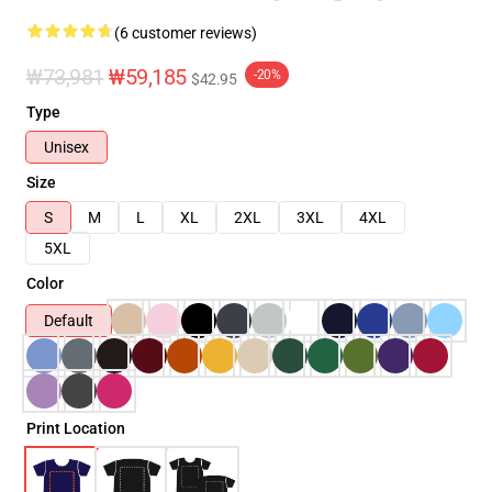
(6 customer reviews)
₩73,981
₩59,185
-20%
$42.95
Type
Unisex
Size
S
M
L
XL
2XL
3XL
4XL
5XL
Color
Default
Print Location