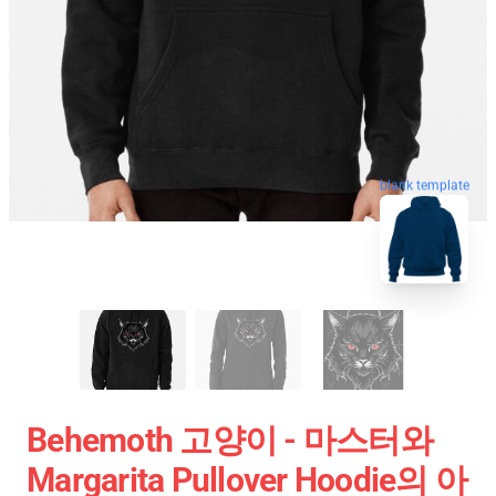
blank template
Behemoth 고양이 - 마스터와
Margarita Pullover Hoodie의 아