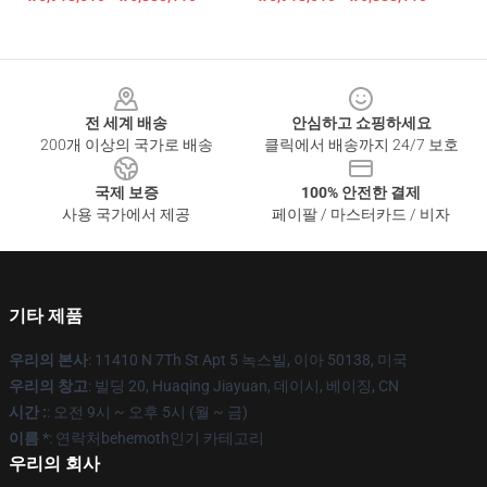
Footer
전 세계 배송
안심하고 쇼핑하세요
200개 이상의 국가로 배송
클릭에서 배송까지 24/7 보호
국제 보증
100% 안전한 결제
사용 국가에서 제공
페이팔 / 마스터카드 / 비자
기타 제품
우리의 본사
: 11410 N 7Th St Apt 5 녹스빌, 이아 50138, 미국
우리의 창고
: 빌딩 20, Huaqing Jiayuan, 데이시, 베이징, CN
시간 :
: 오전 9시 ~ 오후 5시 (월 ~ 금)
이름 *
: 연락처behemoth인기 카테고리
우리의 회사