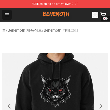
FREE
shipping on orders over $100
Behemoth Store - Official Behemoth Merchandise Shop
Open menu
홈
/
Behemoth 제품정보
/
Behemoth 카테고리