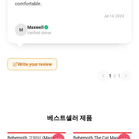
comfortable.
Jul 14, 2024
Maxwell
M
Verified owner
Write your review
1
/
1
베스트셀러 제품
Behemoth 고양이 (Master
Behemoth The Cat Master