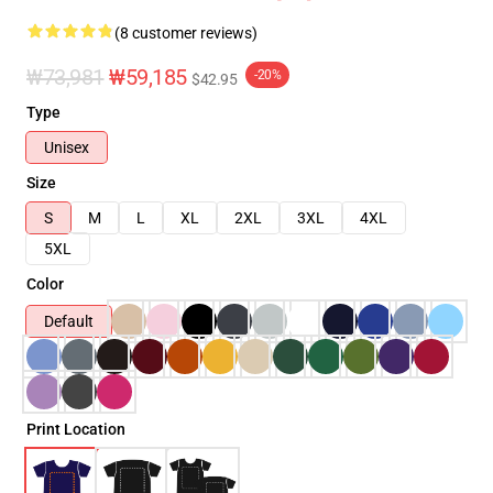
(8 customer reviews)
₩73,981
₩59,185
-20%
$42.95
Type
Unisex
Size
S
M
L
XL
2XL
3XL
4XL
5XL
Color
Default
Print Location