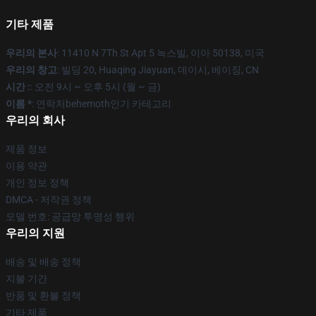
기타 제품
우리의 본사
: 11410 N 7Th St Apt 5 녹스빌, 이아 50138, 미국
우리의 창고
: 빌딩 20, Huaqing Jiayuan, 데이시, 베이징, CN
시간 :
: 오전 9시 ~ 오후 5시 (월 ~ 금)
이름 *
: 연락처behemoth인기 카테고리
우리의 회사
제품 정보
이용 약관
개인 정보 정책
DMCA - 저작권 정책
모델 번호: 공급망 투명성 행위
우리의 지원
배송 및 배송 정책
지불 기간
반품 및 환불 정책
기타 제품