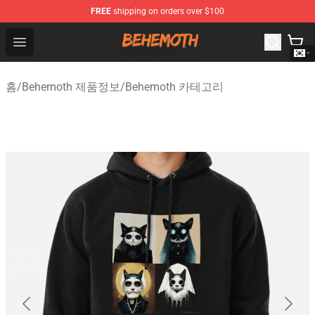
FREE
shipping on orders over $100
Behemoth Store - Official Behemoth Merchandise Shop
Open menu
홈
/
Behemoth 제품정보
/
Behemoth 카테고리