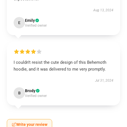
Aug 13, 2024
Emily
E
Verified owner
I couldn’t resist the cute design of this Behemoth
hoodie, and it was delivered to me very promptly.
Jul 31, 2024
Brody
B
Verified owner
Write your review