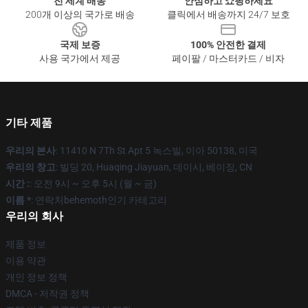
전 세계 배송
안심하고 쇼핑하세요
200개 이상의 국가로 배송
클릭에서 배송까지 24/7 보호
국제 보증
100% 안전한 결제
사용 국가에서 제공
페이팔 / 마스터카드 / 비자
기타 제품
우리의 본사
: 11410 N 7Th St Apt 5 녹스빌, 이아 50138, 미국
우리의 창고
: 빌딩 20, Huaqing Jiayuan, 데이시, 베이징, CN
시간 :
: 오전 9시 ~ 오후 5시 (월 ~ 금)
이름 *
: 연락처behemoth인기 카테고리
우리의 회사
제품 정보
이용 약관
개인 정보 정책
DMCA - 저작권 정책