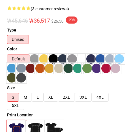
(3 customer reviews)
₩45,646
₩36,517
-20%
$26.50
Type
Unisex
Color
Default
Size
S
M
L
XL
2XL
3XL
4XL
5XL
Print Location