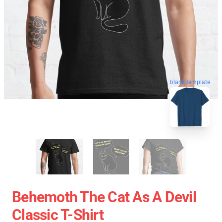
blank template
Behemoth The Cat As A Devil
Classic T-Shirt