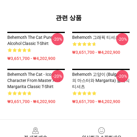
관련 상품
Behemoth The Cat Pure
Behemoth 그래픽 티셔츠
-20%
-20%
Alcohol Classic T-Shirt
₩3,651,700 - ₩4,202,900
₩3,651,700 - ₩4,202,900
Behemoth The Cat - Iconic
Behemoth 고양이 (Bulgakov
-20%
-20%
Character From Master And
의 마스터와 Margarita) 클래식
Margarita Classic T-Shirt
티셔츠
₩3,651,700 - ₩4,202,900
₩3,651,700 - ₩4,202,900
Footer