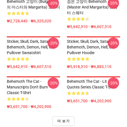
Behemoth 고양이 (Bulgakov
검은 고양이 Behemoth
-20%
-20%
의 마스터와 Margarita) 포스터
(Master And Margarita) 스웨
터 스웨터
₩2,728,440 - ₩6,325,020
₩5,642,910 - ₩6,607,510
Sticker, Skull, Dark, Satan,
Sticker, Skull, Dark, Satan,
-20%
-20%
Behemoth, Demon, Hell, Cat
Behemoth, Demon, Hell, Cat
Pullover Sweatshirt
Pullover Hoodie
₩5,642,910 - ₩6,607,510
₩5,918,510 - ₩6,883,110
Behemoth The Cat -
Behemoth The Cat - Lit
-20%
-20%
Manuscripts Don't Burn
Quotes Series Classic T-Shirt
Classic T-Shirt
₩3,651,700 - ₩4,202,900
₩3,651,700 - ₩4,202,900
더 보기