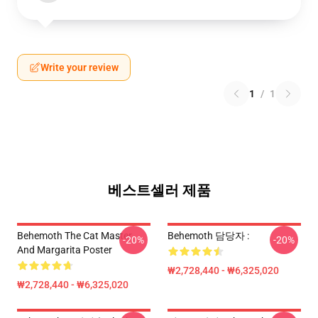
Write your review
1
/
1
베스트셀러 제품
Behemoth The Cat Master
Behemoth 담당자 :
-20%
-20%
And Margarita Poster
₩2,728,440 - ₩6,325,020
₩2,728,440 - ₩6,325,020