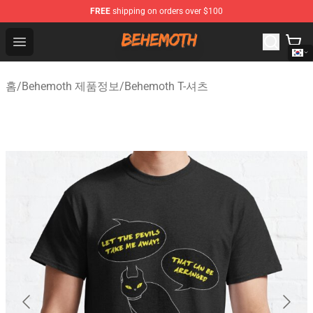
FREE
shipping on orders over $100
Behemoth Store - Official Behemoth Merchandise Shop
Open menu
홈
/
Behemoth 제품정보
/
Behemoth T-셔츠