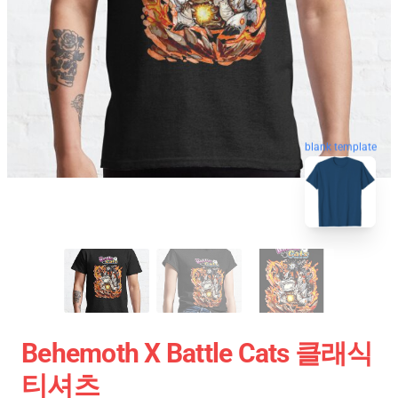
blank template
Behemoth X Battle Cats 클래식
티셔츠