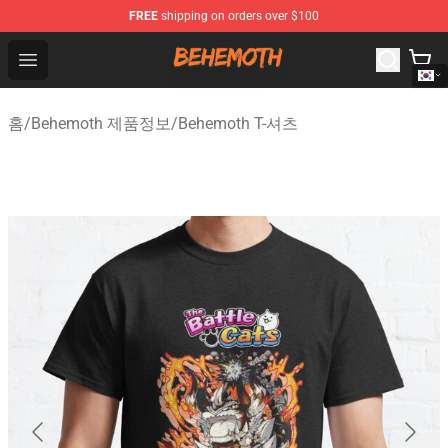
FREE
shipping on orders over $100
Behemoth Store - Official Behemoth Merchandise Shop
Open menu
홈
/
Behemoth 제품정보
/
Behemoth T-셔츠