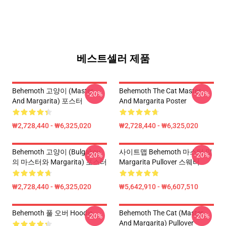
베스트셀러 제품
Behemoth 고양이 (Master
Behemoth The Cat Master
-20%
-20%
And Margarita) 포스터
And Margarita Poster
₩2,728,440 - ₩6,325,020
₩2,728,440 - ₩6,325,020
Behemoth 고양이 (Bulgakov
사이트맵 Behemoth 마스터 및
-20%
-20%
의 마스터와 Margarita) 포스터
Margarita Pullover 스웨터
₩2,728,440 - ₩6,325,020
₩5,642,910 - ₩6,607,510
Behemoth 풀 오버 Hoodie
Behemoth The Cat (Master
-20%
-20%
And Margarita) Pullover