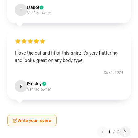
Isabel
I
Verified owner
I love the cut and fit of this shirt; it’s very flattering
and looks great on any body type.
Sep 1, 2024
Paisley
P
Verified owner
Write your review
1
/
2