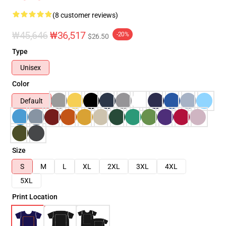
(8 customer reviews)
₩45,646
₩36,517
-20%
$26.50
Type
Unisex
Color
Default
Size
S
M
L
XL
2XL
3XL
4XL
5XL
Print Location