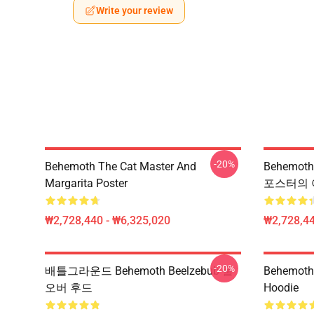
Write your review
-20%
Behemoth The Cat Master And
Behemo
Margarita Poster
포스터의 
₩2,728,440 - ₩6,325,020
₩2,728,44
-20%
배틀그라운드 Behemoth Beelzebub 풀
Behemot
오버 후드
Hoodie