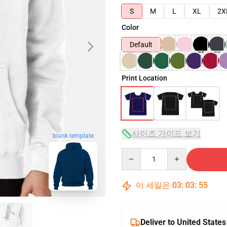
S
M
L
XL
2X
Color
Default
Print Location
사이즈 가이드 보기
blank template
Quantity
이 세일은
03
:
03
:
54
Deliver to United States