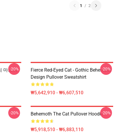
1
/
2
-20%
-20%
v의 마스터
Fierce Red-Eyed Cat - Gothic Behemoth
Design Pullover Sweatshirt
₩5,642,910 - ₩6,607,510
-20%
-20%
Behemoth The Cat Pullover Hoodie
₩5,918,510 - ₩6,883,110