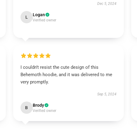
Dec 5, 2024
Logan
L
Verified owner
I couldn’t resist the cute design of this
Behemoth hoodie, and it was delivered to me
very promptly.
Sep 5, 2024
Brody
B
Verified owner