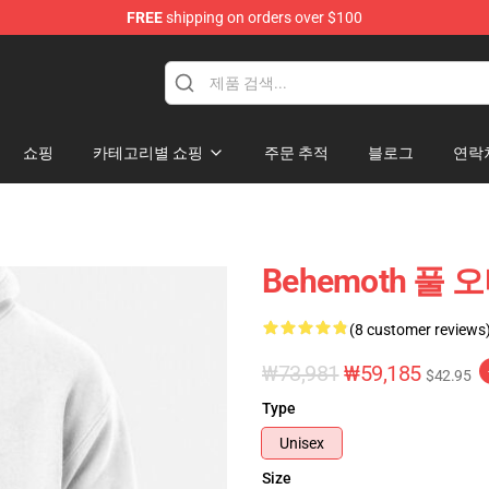
FREE
shipping on orders over $100
p
쇼핑
카테고리별 쇼핑
주문 추적
블로그
연락
Behemoth 풀 오
(8 customer reviews
₩73,981
₩59,185
$42.95
Type
Unisex
Size