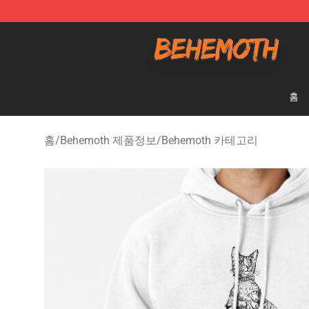
Behemoth Store - Official Behemoth Merchandise Sho
홈
홈
/
Behemoth 제품정보
/
Behemoth 카테고리