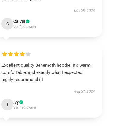
Nov 29, 2024
Calvin
C
Verified owner
Excellent quality Behemoth hoodie! It’s warm,
comfortable, and exactly what I expected. I
highly recommend it!
Aug 31, 2024
Ivy
I
Verified owner