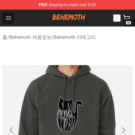
FREE
shipping on orders over $100
Behemoth Store - Official Behemoth Merchandise Shop
Open menu
홈
/
Behemoth 제품정보
/
Behemoth 카테고리