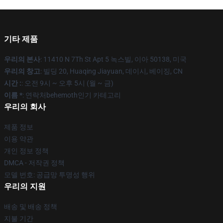
기타 제품
우리의 본사
: 11410 N 7Th St Apt 5 녹스빌, 이아 50138, 미국
우리의 창고
: 빌딩 20, Huaqing Jiayuan, 데이시, 베이징, CN
시간 :
: 오전 9시 ~ 오후 5시 (월 ~ 금)
이름 *
: 연락처behemoth인기 카테고리
우리의 회사
제품 정보
이용 약관
개인 정보 정책
DMCA - 저작권 정책
모델 번호: 공급망 투명성 행위
우리의 지원
배송 및 배송 정책
지불 기간