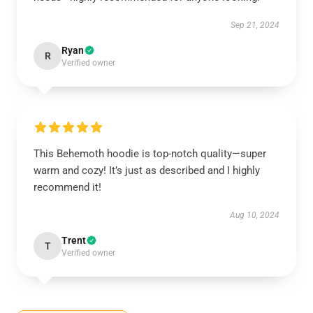
Sep 21, 2024
Ryan
R
Verified owner
This Behemoth hoodie is top-notch quality—super
warm and cozy! It’s just as described and I highly
recommend it!
Aug 10, 2024
Trent
T
Verified owner