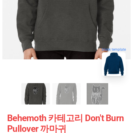
blank template
Behemoth 카테고리 Don't Burn
Pullover 까마귀