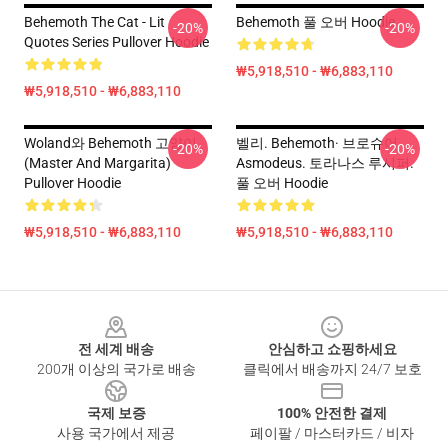
Behemoth The Cat - Lit
Behemoth 풀 오버 Hoodie
-20%
-20%
Quotes Series Pullover Hoodie
₩5,918,510 - ₩6,883,110
₩5,918,510 - ₩6,883,110
Woland와 Behemoth 고양이
벨리. Behemoth· 브로슈어
-20%
-20%
(Master And Margarita)
Asmodeus. 토라나스 루시퍼.
Pullover Hoodie
풀 오버 Hoodie
₩5,918,510 - ₩6,883,110
₩5,918,510 - ₩6,883,110
Footer
전 세계 배송
안심하고 쇼핑하세요
200개 이상의 국가로 배송
클릭에서 배송까지 24/7 보호
국제 보증
100% 안전한 결제
사용 국가에서 제공
페이팔 / 마스터카드 / 비자