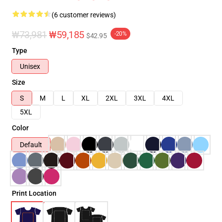
(6 customer reviews)
₩73,981
₩59,185
-20%
$42.95
Type
Unisex
Size
S
M
L
XL
2XL
3XL
4XL
5XL
Color
Default
Print Location