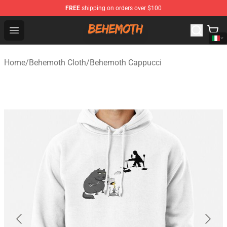
FREE
shipping on orders over $100
Behemoth Store - Official Behemoth Merchandise Shop
Open menu
Home
/
Behemoth Cloth
/
Behemoth Cappucci