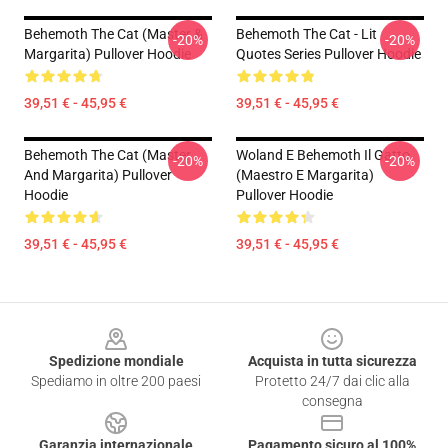
Behemoth The Cat (Master &
Behemoth The Cat - Lit
-20%
-20%
Margarita) Pullover Hoodie
Quotes Series Pullover Hoodie
39,51 € - 45,95 €
39,51 € - 45,95 €
Behemoth The Cat (Master
Woland E Behemoth Il Gatto
-20%
-20%
And Margarita) Pullover
(Maestro E Margarita)
Hoodie
Pullover Hoodie
39,51 € - 45,95 €
39,51 € - 45,95 €
Footer
Spedizione mondiale
Acquista in tutta sicurezza
Spediamo in oltre 200 paesi
Protetto 24/7 dai clic alla
consegna
Garanzia internazionale
Pagamento sicuro al 100%