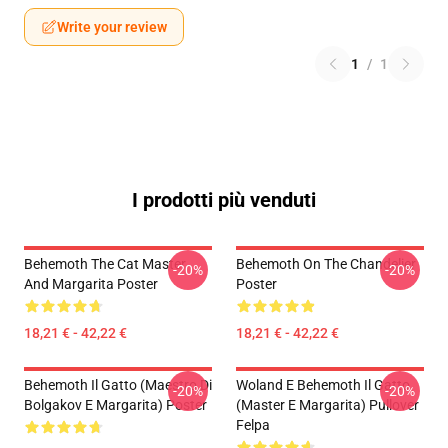
Write your review
1
/
1
I prodotti più venduti
Behemoth The Cat Master
Behemoth On The Chandelier
-20%
-20%
And Margarita Poster
Poster
18,21 € - 42,22 €
18,21 € - 42,22 €
Behemoth Il Gatto (Maestro Di
Woland E Behemoth Il Gatto
-20%
-20%
Bolgakov E Margarita) Poster
(Master E Margarita) Pullover
Felpa