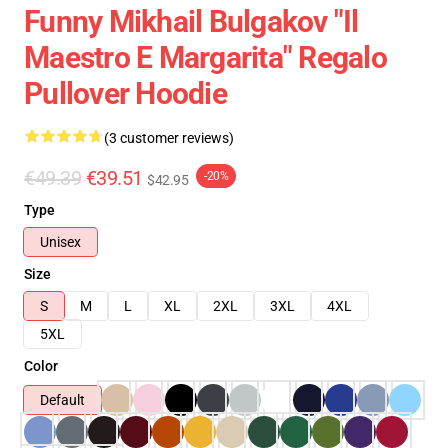
Funny Mikhail Bulgakov "Il
Maestro E Margarita" Regalo
Pullover Hoodie
(3 customer reviews)
€49.39
€39.51
-20%
$42.95
Type
Unisex
Size
S
M
L
XL
2XL
3XL
4XL
5XL
Color
Default