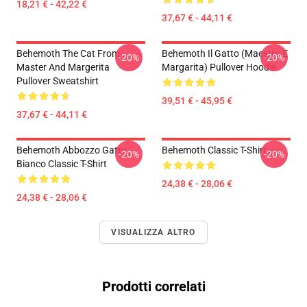
18,21 € - 42,22 €
37,67 € - 44,11 €
Behemoth The Cat From
Behemoth Il Gatto (Maestro E
-20%
-20%
Master And Margerita
Margarita) Pullover Hoodie
Pullover Sweatshirt
39,51 € - 45,95 €
37,67 € - 44,11 €
Behemoth Abbozzo Gatto.
Behemoth Classic T-Shirt
-20%
-20%
Bianco Classic T-Shirt
24,38 € - 28,06 €
24,38 € - 28,06 €
VISUALIZZA ALTRO
Prodotti correlati