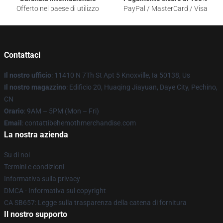
Offerto nel paese di utilizzo
PayPal / MasterCard / Visa
Contattaci
Il nostro ufficio
: 11410 N 7Th St Apt 5 Knoxville, Ia 50138, Us
Il nostro magazzino
: Edificio 20, Huaqing Jiayuan, Daye City, Pechino,
CN
Orario
: 9AM – 5PM (Mon – Fri)
Email
: contattibehemothmerchandise.com
La nostra azienda
Su di noi
Termini e condizioni
Informativa sulla privacy
DMCA - Informativa sul copyright
CA SB657: Legge sulla trasparenza della catena di fornitura
Il nostro supporto