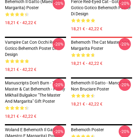
Behemoth Il Gatto (Maestro E
Fierce Red-Eyed Cat - Gotico
-20%
-20%
Margarita) Poster
Gotico Gotico Behemoth Poster
Di Design
18,21 € - 42,22 €
18,21 € - 42,22 €
Vampire Cat Con Occhi Rossi -
Behemoth The Cat Master And
-20%
-20%
Gotico Behemoth Poster Di
Margarita Poster
Design
18,21 € - 42,22 €
18,21 € - 42,22 €
Manuscripts Don't Burn - The
Behemoth Il Gatto - Manoscritti
-20%
-20%
Master & Cat Behemoth - Funny
Non Bruciare Poster
Mikhail Bulgakov "The Master
And Margarita" Gift Poster
18,21 € - 42,22 €
18,21 € - 42,22 €
Woland E Behemoth Il Gatto
Behemoth Poster
-20%
-20%
(Maestro E Margarita) Poster