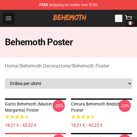
FREE
shipping on orders over $100
Behemoth Store - Official Behemoth Merchandise Shop
Open menu
Behemoth Poster
Home
/
Behemoth Decorazione
/
Behemoth Poster
Gatto Behemoth (Master &
Cintura Behemoth Beelzebub
-20%
-20%
Margarita) Poster
Poster
18,21 € - 42,22 €
18,21 € - 42,22 €