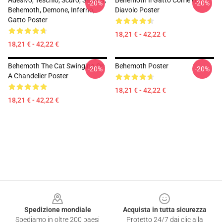
Adesivo, Teschio, Scuro, Satana,
Behemoth Il Gatto Come Un
-20%
-20%
Behemoth, Demone, Inferno,
Diavolo Poster
Gatto Poster
18,21 € - 42,22 €
18,21 € - 42,22 €
Behemoth The Cat Swinging On
Behemoth Poster
-20%
-20%
A Chandelier Poster
18,21 € - 42,22 €
18,21 € - 42,22 €
Footer
Spedizione mondiale
Acquista in tutta sicurezza
Spediamo in oltre 200 paesi
Protetto 24/7 dai clic alla