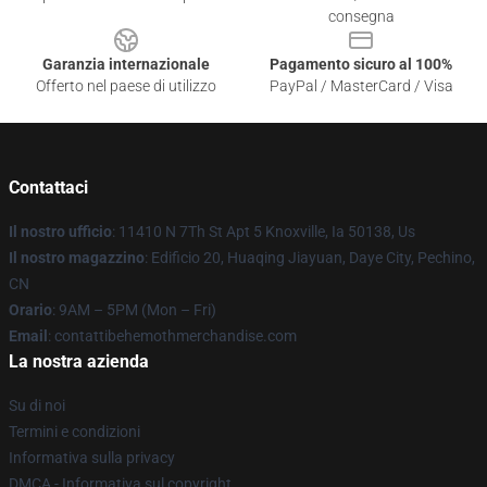
consegna
Garanzia internazionale
Pagamento sicuro al 100%
Offerto nel paese di utilizzo
PayPal / MasterCard / Visa
Contattaci
Il nostro ufficio
: 11410 N 7Th St Apt 5 Knoxville, Ia 50138, Us
Il nostro magazzino
: Edificio 20, Huaqing Jiayuan, Daye City, Pechino,
CN
Orario
: 9AM – 5PM (Mon – Fri)
Email
: contattibehemothmerchandise.com
La nostra azienda
Su di noi
Termini e condizioni
Informativa sulla privacy
DMCA - Informativa sul copyright