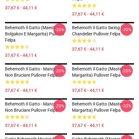
37,67 € - 44,11 €
37,67 € - 44,11 €
Behemoth Il Gatto (Maestro Di
Behemoth Il Gatto Swing Su Un
-20%
-20%
Bolgakov E Margarita) Pullover
Chandelier Pullover Felpa
Felpa
37,67 € - 44,11 €
37,67 € - 44,11 €
Behemoth Il Gatto - Manoscritti
Behemoth Il Gatto (Master E
-20%
-20%
Non Bruciare Pullover Felpa
Margarita) Pullover Felpa
37,67 € - 44,11 €
37,67 € - 44,11 €
Behemoth Il Gatto - Manoscritti
Behemoth Il Gatto (Master &
-20%
-20%
Non Bruciare Pullover Felpa
Margarita) Pullover Felpa
37,67 € - 44,11 €
37,67 € - 44,11 €