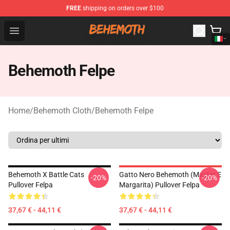
FREE
shipping on orders over $100
Behemoth Store - Official Behemoth Merchandise Shop
Open menu
Behemoth Felpe
Home
/
Behemoth Cloth
/
Behemoth Felpe
Behemoth X Battle Cats
Gatto Nero Behemoth (Master E
-20%
-20%
Pullover Felpa
Margarita) Pullover Felpa
37,67 € - 44,11 €
37,67 € - 44,11 €