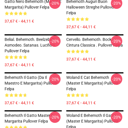
Gatto Nero Behemoth (Master E
Behemoth Auguri Buon
-20%
-20%
Margarita) Pullover Felpa
Halloween Streghe Pullover
Felpa
37,67 € - 44,11 €
37,67 € - 44,11 €
Belial. Behemoth. Beelzebub.
Cervello. Behemoth. Bock.
-20%
-20%
Asmodeo. Satanas. Lucifero.
Cintura Classica . Pullover Felpa
Pullover Felpa
37,67 € - 44,11 €
37,67 € - 44,11 €
Behemoth Il Gatto (da Il
Woland E Cat Behemoth
-20%
-20%
Maestro E Margarita) Pullover
(Master E Margarita) Pullover
Felpa
Felpa
37,67 € - 44,11 €
37,67 € - 44,11 €
Behemoth Il Gatto Master E
Woland E Behemoth Il Gatto
-20%
-20%
Margarita Pullover Felpa
(Master E Margarita) Pullover
Felpa