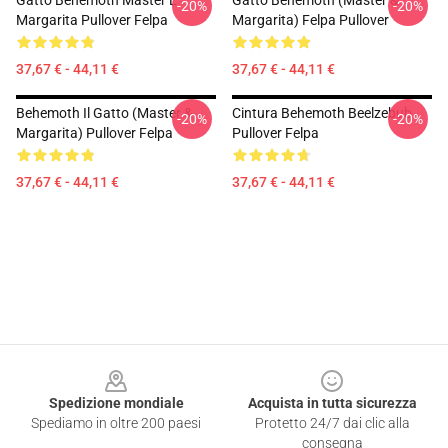
Gatto Behemoth Master E
Gatto Behemoth (Master &
-20%
-20%
Margarita Pullover Felpa
Margarita) Felpa Pullover
37,67 € - 44,11 €
37,67 € - 44,11 €
Behemoth Il Gatto (Master &
Cintura Behemoth Beelzebub
-20%
-20%
Margarita) Pullover Felpa
Pullover Felpa
37,67 € - 44,11 €
37,67 € - 44,11 €
Footer
Spedizione mondiale
Acquista in tutta sicurezza
Spediamo in oltre 200 paesi
Protetto 24/7 dai clic alla
consegna