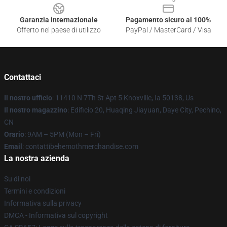
Garanzia internazionale
Pagamento sicuro al 100%
Offerto nel paese di utilizzo
PayPal / MasterCard / Visa
Contattaci
Il nostro ufficio
: 11410 N 7Th St Apt 5 Knoxville, Ia 50138, Us
Il nostro magazzino
: Edificio 20, Huaqing Jiayuan, Daye City, Pechino,
CN
Orario
: 9AM – 5PM (Mon – Fri)
Email
: contattibehemothmerchandise.com
La nostra azienda
Su di noi
Termini e condizioni
Informativa sulla privacy
DMCA - Informativa sul copyright