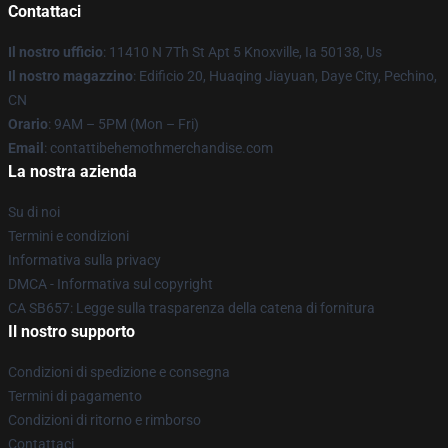
Contattaci
Il nostro ufficio
: 11410 N 7Th St Apt 5 Knoxville, Ia 50138, Us
Il nostro magazzino
: Edificio 20, Huaqing Jiayuan, Daye City, Pechino,
CN
Orario
: 9AM – 5PM (Mon – Fri)
Email
: contattibehemothmerchandise.com
La nostra azienda
Su di noi
Termini e condizioni
Informativa sulla privacy
DMCA - Informativa sul copyright
CA SB657: Legge sulla trasparenza della catena di fornitura
Il nostro supporto
Condizioni di spedizione e consegna
Termini di pagamento
Condizioni di ritorno e rimborso
Contattaci