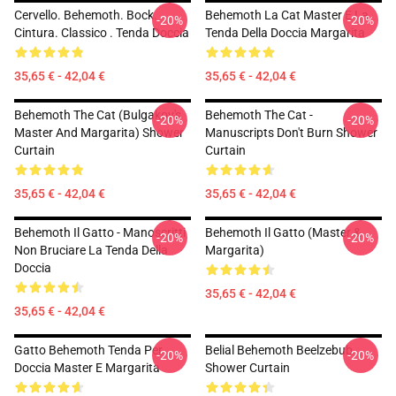
Cervello. Behemoth. Bock.
Behemoth La Cat Master E La
-20%
-20%
Cintura. Classico . Tenda Doccia
Tenda Della Doccia Margarita
35,65 € - 42,04 €
35,65 € - 42,04 €
Behemoth The Cat (Bulgakov's
Behemoth The Cat -
-20%
-20%
Master And Margarita) Shower
Manuscripts Don't Burn Shower
Curtain
Curtain
35,65 € - 42,04 €
35,65 € - 42,04 €
Behemoth Il Gatto - Manoscritti
Behemoth Il Gatto (Master &
-20%
-20%
Non Bruciare La Tenda Della
Margarita)
Doccia
35,65 € - 42,04 €
35,65 € - 42,04 €
Gatto Behemoth Tenda Per
Belial Behemoth Beelzebub
-20%
-20%
Doccia Master E Margarita
Shower Curtain