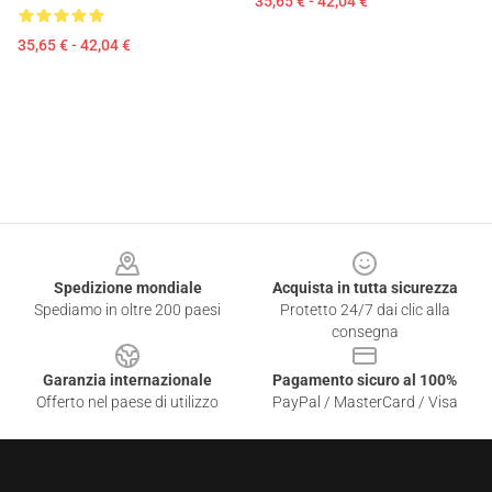
35,65 € - 42,04 €
35,65 € - 42,04 €
Footer
Spedizione mondiale
Acquista in tutta sicurezza
Spediamo in oltre 200 paesi
Protetto 24/7 dai clic alla
consegna
Garanzia internazionale
Pagamento sicuro al 100%
Offerto nel paese di utilizzo
PayPal / MasterCard / Visa