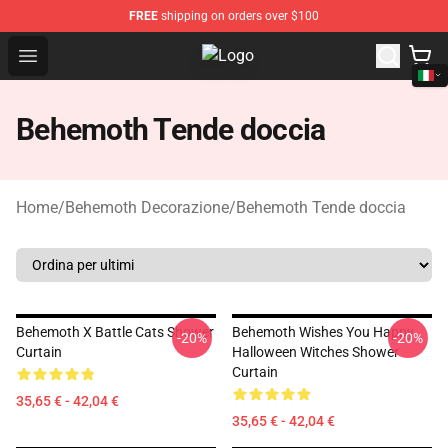
FREE
shipping on orders over $100
Open menu
Behemoth Store - Official Behemo
Behemoth Tende doccia
Home
/
Behemoth Decorazione
/
Behemoth Tende doccia
Behemoth X Battle Cats Shower
Behemoth Wishes You Happy
-20%
-20%
Curtain
Halloween Witches Shower
Curtain
35,65 € - 42,04 €
35,65 € - 42,04 €