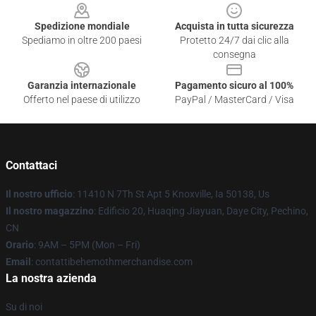
Spedizione mondiale
Acquista in tutta sicurezza
Spediamo in oltre 200 paesi
Protetto 24/7 dai clic alla
consegna
Garanzia internazionale
Pagamento sicuro al 100%
Offerto nel paese di utilizzo
PayPal / MasterCard / Visa
Contattaci
Il nostro ufficio
: 11410 N 7Th St Apt 5 Knoxville, Ia 50138, Us
Il nostro magazzino
: Edificio 20, Huaqing Jiayuan, Daye City, Pechino,
CN
Orario
: 9AM – 5PM (Mon – Fri)
Email
: contattibehemothmerchandise.com
La nostra azienda
Su di noi