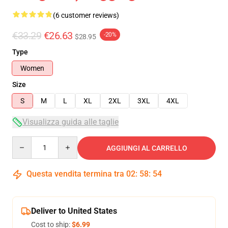
(6 customer reviews)
€33.29
€26.63
-20%
$28.95
Type
Women
Size
S
M
L
XL
2XL
3XL
4XL
Visualizza guida alle taglie
Quantity
AGGIUNGI AL CARRELLO
Questa vendita termina tra
02
:
58
:
53
Deliver to United States
Cost to ship:
$6.99