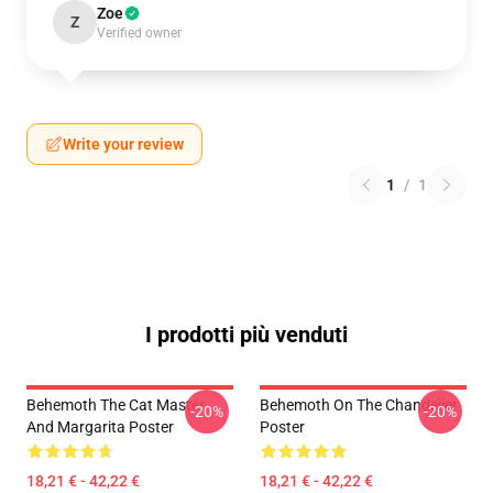
Zoe
Z
Verified owner
Write your review
1
/
1
I prodotti più venduti
Behemoth The Cat Master
Behemoth On The Chandelier
-20%
-20%
And Margarita Poster
Poster
18,21 € - 42,22 €
18,21 € - 42,22 €