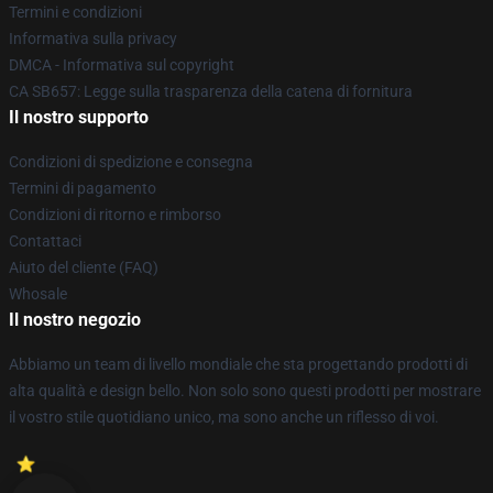
Termini e condizioni
Informativa sulla privacy
DMCA - Informativa sul copyright
CA SB657: Legge sulla trasparenza della catena di fornitura
Il nostro supporto
Condizioni di spedizione e consegna
Termini di pagamento
Condizioni di ritorno e rimborso
Contattaci
Aiuto del cliente (FAQ)
Whosale
Il nostro negozio
Abbiamo un team di livello mondiale che sta progettando prodotti di
alta qualità e design bello. Non solo sono questi prodotti per mostrare
il vostro stile quotidiano unico, ma sono anche un riflesso di voi.