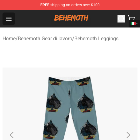
FREE
shipping on orders over $100
Behemoth Store - Official Behemoth Merchandise Shop
Open menu
Home
/
Behemoth Gear di lavoro
/
Behemoth Leggings