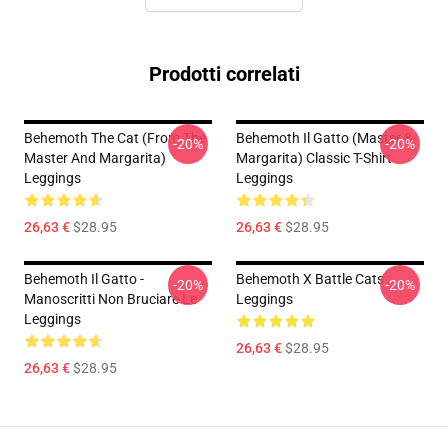
Prodotti correlati
Behemoth The Cat (from The
Behemoth Il Gatto (Master &
-20%
-20%
Master And Margarita)
Margarita) Classic T-Shirt
Leggings
Leggings
26,63 €
$28.95
26,63 €
$28.95
Behemoth Il Gatto -
Behemoth X Battle Cats
-20%
-20%
Manoscritti Non Bruciare Le
Leggings
Leggings
26,63 €
$28.95
26,63 €
$28.95
Footer