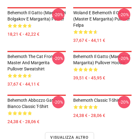
Behemoth Il Gatto (Maestro Di
Woland E Behemoth Il Gatto
-20%
-20%
Bolgakov E Margarita) Poster
(Master E Margarita) Pullover
Felpa
18,21 € - 42,22 €
37,67 € - 44,11 €
Behemoth The Cat From
Behemoth Il Gatto (Maestro E
-20%
-20%
Master And Margerita
Margarita) Pullover Hoodie
Pullover Sweatshirt
39,51 € - 45,95 €
37,67 € - 44,11 €
Behemoth Abbozzo Gatto.
Behemoth Classic T-Shirt
-20%
-20%
Bianco Classic T-Shirt
24,38 € - 28,06 €
24,38 € - 28,06 €
VISUALIZZA ALTRO