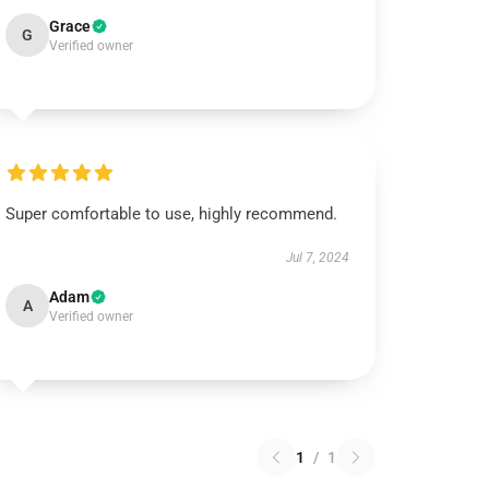
Grace
G
Verified owner
Super comfortable to use, highly recommend.
Jul 7, 2024
Adam
A
Verified owner
1
/
1