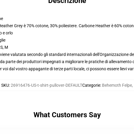
Descrizione
ne
 Heather Grey è 70% cotone, 30% poliestere. Carbone Heather è 60% coton
o e orlo
glie
 S, M
viene valutata secondo gli standard internazionali dell'Organizzazione de
 parte dei produttori impegnati a migliorare le pratiche di allevamento di
voi dal vostro appagante di terze parti locale, ci possono essere lievi var
SKU
:
26916476-US-t-shirt-pullover-DEFAULT
Categorie
:
Behemoth Felpe
,
What Customers Say