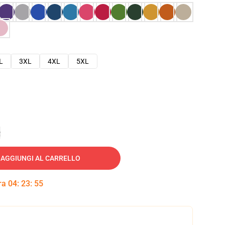
L
3XL
4XL
5XL
e
AGGIUNGI AL CARRELLO
tra
04
:
23
:
54