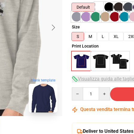
Default
Size
S
M
L
XL
2X
Print Location
Visualizza guida alle tagli
blank template
Quantity
Questa vendita termina 
Deliver to United States