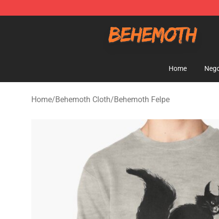
Behemoth Store - Official Behemoth Merchandise Sho
Home
Nego
Home
/
Behemoth Cloth
/
Behemoth Felpe