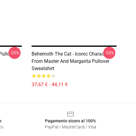
-20%
-20%
Pullover
Behemoth The Cat - Iconic Character
From Master And Margarita Pullover
Sweatshirt
37,67 € - 44,11 €
e
Pagamento sicuro al 100%
zo
PayPal / MasterCard / Visa