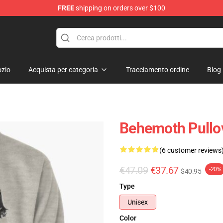
FREE
shipping on orders over $100
p
zio
Acquista per categoria
Tracciamento ordine
Blog
Behemoth Pullov
(6 customer reviews
€47.09
€37.67
-20%
$40.95
Type
Unisex
Color