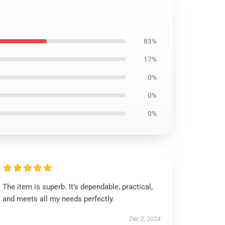
83%
17%
0%
0%
0%
The item is superb. It’s dependable, practical,
and meets all my needs perfectly.
Dec 2, 2024