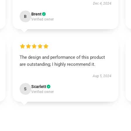
Dec 4, 2024
Brent
B
Verified owner
The design and performance of this product
are outstanding; I highly recommend it.
Aug 5, 2024
Scarlett
S
Verified owner