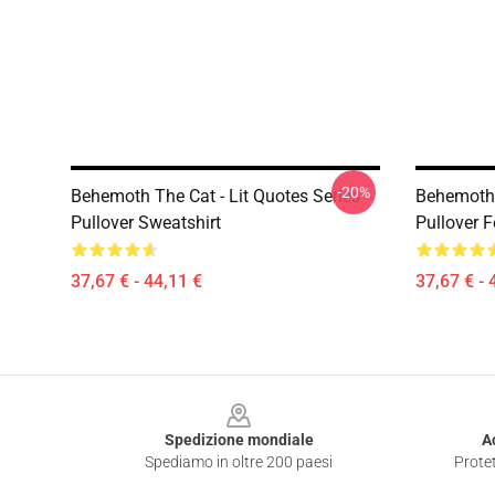
-20%
Behemoth The Cat - Lit Quotes Series
Behemoth 
Pullover Sweatshirt
Pullover F
37,67 € - 44,11 €
37,67 € - 
Footer
Spedizione mondiale
A
Spediamo in oltre 200 paesi
Protet