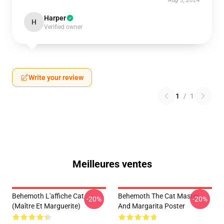
Aug 3, 2024
Harper
H
Verified owner
Write your review
1
/
1
Meilleures ventes
Behemoth L'affiche Cat
Behemoth The Cat Master
-20%
-20%
(Maître Et Marguerite)
And Margarita Poster