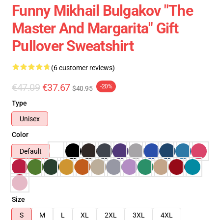
Funny Mikhail Bulgakov "The
Master And Margarita" Gift
Pullover Sweatshirt
(6 customer reviews)
€47.09
€37.67
-20%
$40.95
Type
Unisex
Color
Default
Size
S
M
L
XL
2XL
3XL
4XL