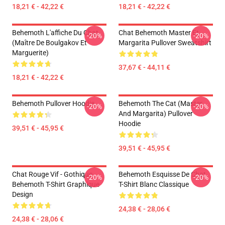
18,21 € - 42,22 €
18,21 € - 42,22 €
Behemoth L'affiche Du Chat
Chat Behemoth Master Et
-20%
-20%
(Maître De Boulgakov Et
Margarita Pullover Sweatshirt
Marguerite)
37,67 € - 44,11 €
18,21 € - 42,22 €
Behemoth Pullover Hoodie
Behemoth The Cat (Master
-20%
-20%
And Margarita) Pullover
Hoodie
39,51 € - 45,95 €
39,51 € - 45,95 €
Chat Rouge Vif - Gothique
Behemoth Esquisse De Chat.
-20%
-20%
Behemoth T-Shirt Graphique
T-Shirt Blanc Classique
Design
24,38 € - 28,06 €
24,38 € - 28,06 €