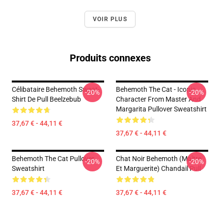
VOIR PLUS
Produits connexes
Célibataire Behemoth Sweat-
Behemoth The Cat - Iconic
-20%
-20%
Shirt De Pull Beelzebub
Character From Master And
Margarita Pullover Sweatshirt
37,67 € - 44,11 €
37,67 € - 44,11 €
Behemoth The Cat Pullover
Chat Noir Behemoth (Maître
-20%
-20%
Sweatshirt
Et Marguerite) Chandail Pull
37,67 € - 44,11 €
37,67 € - 44,11 €