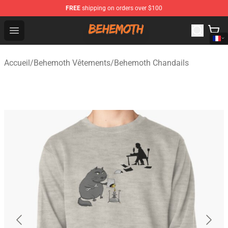
FREE
shipping on orders over $100
Behemoth Store - Official Behemoth Merchandise Shop
Open menu
Accueil
/
Behemoth Vêtements
/
Behemoth Chandails