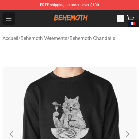
FREE
shipping on orders over $100
Behemoth Store - Official Behemoth Merchandise Shop
Open menu
Accueil
/
Behemoth Vêtements
/
Behemoth Chandails