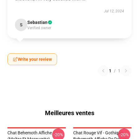
Jul 12, 2024
Sebastian
S
Verified owner
Write your review
1
/
1
Meilleures ventes
Chat Behemoth Affiche
Chat Rouge Vif - Gothique
-20%
-20%