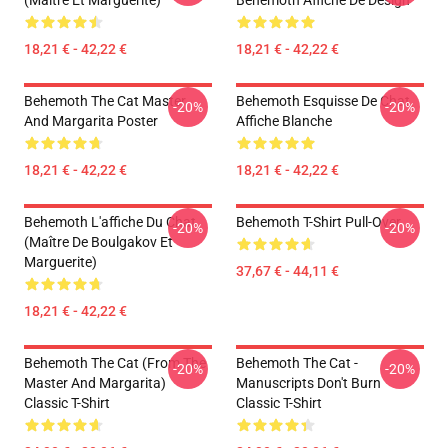
(Maître Et Marguerite)
Behemoth Affiche De Design
18,21 € - 42,22 €
18,21 € - 42,22 €
Behemoth The Cat Master
Behemoth Esquisse De Chat.
-20%
-20%
And Margarita Poster
Affiche Blanche
18,21 € - 42,22 €
18,21 € - 42,22 €
Behemoth L'affiche Du Chat
Behemoth T-Shirt Pull-Over
-20%
-20%
(Maître De Boulgakov Et
Marguerite)
37,67 € - 44,11 €
18,21 € - 42,22 €
Behemoth The Cat (from The
Behemoth The Cat -
-20%
-20%
Master And Margarita)
Manuscripts Don't Burn
Classic T-Shirt
Classic T-Shirt