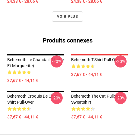
24,38 € - 28,06 €
24,38 € - 28,06 €
VOIR PLUS
Produits connexes
Behemoth Le Chandail (Maître
Behemoth T-Shirt Pull-Over
-20%
-20%
Et Marguerite)
37,67 € - 44,11 €
37,67 € - 44,11 €
Behemoth Croquis De Chat T-
Behemoth The Cat Pullover
-20%
-20%
Shirt Pull-Over
Sweatshirt
37,67 € - 44,11 €
37,67 € - 44,11 €