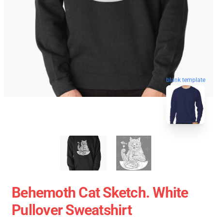
blank template
Behemoth Cat Sketch. White
Pullover Sweatshirt