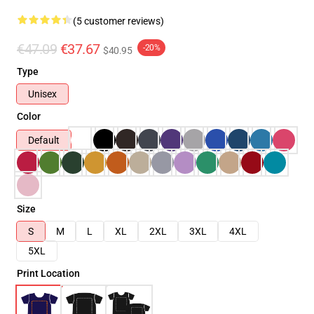
(5 customer reviews)
€47.09
€37.67
-20%
$40.95
Type
Unisex
Color
Default
Size
S
M
L
XL
2XL
3XL
4XL
5XL
Print Location