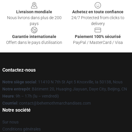
Livraison mondiale
Achetez en toute confiance
Nous livrons dans plus de 200
24/7 Protected from clicks to
pays
delivery
Garantie internationale
Paiement 100% sécurisé
Offert dans le pays d'utilisation
PayPal / MasterCard / Visa
Contactez-nous
Notre siège social
: 11410 N 7th St Apt 5 Knoxville, Ia 50138, Nous
Notre entrepôt
: Bâtiment 20, Huaqing Jiayuan, Daye City, Beijing, CN
Heure
: 9h – 17h (lu – vendredi)
Courriel
: contact@behemothmarchandises.com
Notre société
Sur nous
Conditions générales