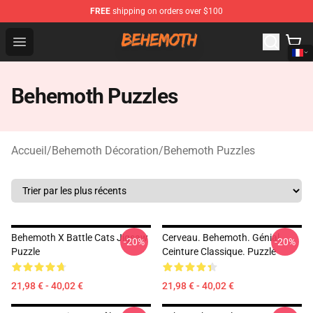
FREE
shipping on orders over $100
Behemoth Store - Official Behemoth Merchandise Shop
Open menu
Behemoth Puzzles
Accueil
/
Behemoth Décoration
/
Behemoth Puzzles
Behemoth X Battle Cats Jigsaw
Cerveau. Behemoth. Génial.
-20%
-20%
Puzzle
Ceinture Classique. Puzzle
21,98 € - 40,02 €
21,98 € - 40,02 €