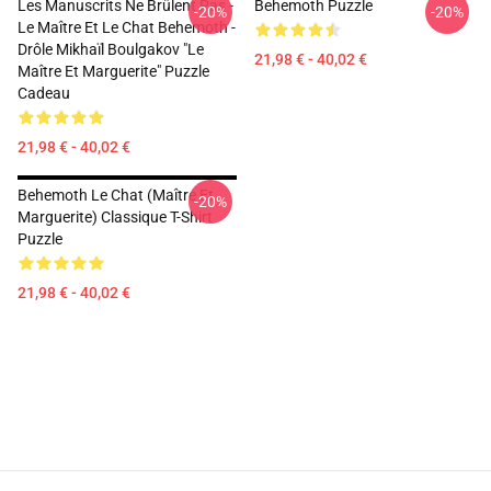
Les Manuscrits Ne Brûlent Pas -
Behemoth Puzzle
-20%
-20%
Le Maître Et Le Chat Behemoth -
Drôle Mikhaïl Boulgakov "Le
21,98 € - 40,02 €
Maître Et Marguerite" Puzzle
Cadeau
21,98 € - 40,02 €
Behemoth Le Chat (Maître Et
-20%
Marguerite) Classique T-Shirt
Puzzle
21,98 € - 40,02 €
Footer