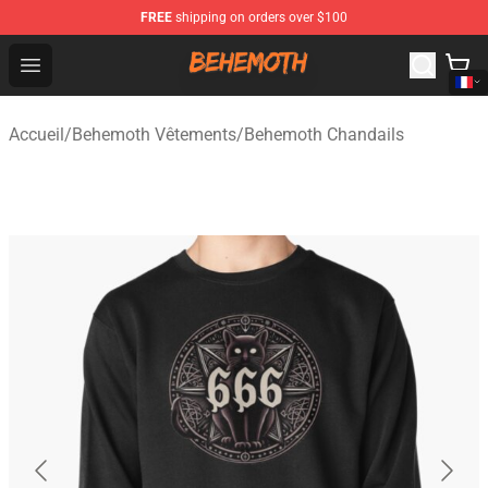
FREE
shipping on orders over $100
Behemoth Store - Official Behemoth Merchandise Shop
Open menu
Accueil
/
Behemoth Vêtements
/
Behemoth Chandails