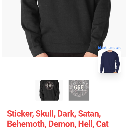
blank template
Sticker, Skull, Dark, Satan,
Behemoth, Demon, Hell, Cat