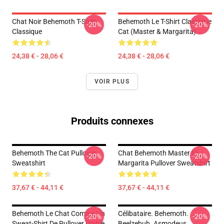
Chat Noir Behemoth T-Shirt
Behemoth Le T-Shirt Classique
-20%
-20%
Classique
Cat (Master & Margarita)
24,38 € - 28,06 €
24,38 € - 28,06 €
VOIR PLUS
Produits connexes
Behemoth The Cat Pullover
Chat Behemoth Master Et
-20%
-20%
Sweatshirt
Margarita Pullover Sweatshirt
37,67 € - 44,11 €
37,67 € - 44,11 €
Behemoth Le Chat Comme Un
Célibataire. Behemoth.
-20%
-20%
Sweat-Shirt De Pullover Diable
Beelzebub. Asmodeus.