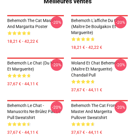
Meilleures ventes
Behemoth The Cat Master
Behemoth L'affiche Du Chat
-20%
-20%
And Margarita Poster
(Maître De Boulgakov Et
Marguerite)
18,21 € - 42,22 €
18,21 € - 42,22 €
Behemoth Le Chat (du Maître
Woland Et Chat Behemoth
-20%
-20%
Et Marguerite)
(Maître Et Marguerite)
Chandail Pull
37,67 € - 44,11 €
37,67 € - 44,11 €
Behemoth Le Chat -
Behemoth The Cat From
-20%
-20%
Manuscrits Ne Brûlez Pas Le
Master And Margerita
Pull Sweatshirt
Pullover Sweatshirt
37,67 € - 44,11 €
37,67 € - 44,11 €