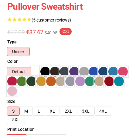
Pullover Sweatshirt
(5 customer reviews)
€47.09
€37.67
-20%
$40.95
Type
Unisex
Color
Default
Size
S
M
L
XL
2XL
3XL
4XL
5XL
Print Location