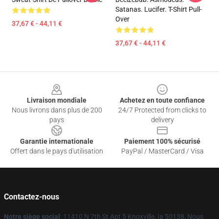
Satanas. Lucifer. T-Shirt Pull-
Over
37,67 € - 44,11 €
37,67 € - 44,11 €
Footer
Livraison mondiale
Achetez en toute confiance
Nous livrons dans plus de 200
24/7 Protected from clicks to
pays
delivery
Garantie internationale
Paiement 100% sécurisé
Offert dans le pays d'utilisation
PayPal / MasterCard / Visa
Contactez-nous
Notre siège social
: 11410 N 7th St Apt 5 Knoxville, Ia 50138, Nous