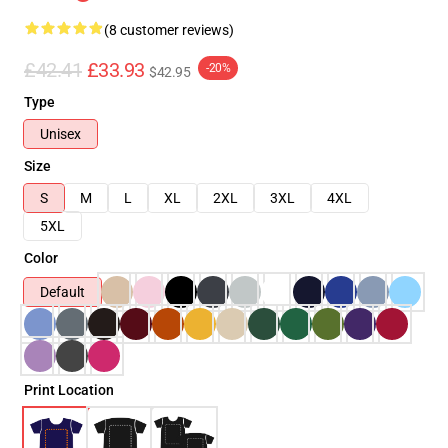
(8 customer reviews)
£42.41
£33.93
-20%
$42.95
Type
Unisex
Size
S
M
L
XL
2XL
3XL
4XL
5XL
Color
Default
Print Location