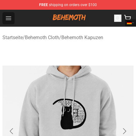
FREE
shipping on orders over $100
Behemoth Store - Official Behemoth Merchandise Shop
Open menu
Startseite
/
Behemoth Cloth
/
Behemoth Kapuzen