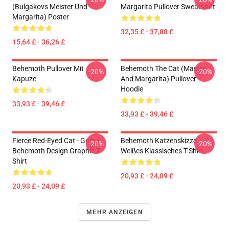
(Bulgakovs Meister Und
Margarita Pullover Sweatshirt
Margarita) Poster
32,35 £ - 37,88 £
15,64 £ - 36,26 £
Behemoth Pullover Mit
Behemoth The Cat (Master
-20%
-20%
Kapuze
And Margarita) Pullover
Hoodie
33,93 £ - 39,46 £
33,93 £ - 39,46 £
Fierce Red-Eyed Cat - Gothic
Behemoth Katzenskizze.
-20%
-20%
Behemoth Design Graphic T-
Weißes Klassisches T-Shirt
Shirt
20,93 £ - 24,09 £
20,93 £ - 24,09 £
MEHR ANZEIGEN