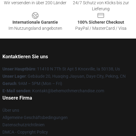
Wir versenden in über 200 Länder
24/7 Schutz von Klicks bis zur
Lieferung
Internationale Garantie
100% Sicherer Checkout
Im Nutzungsland angeboten
PayPal / MasterCard / Visa
Kontaktieren Sie uns
Unser Hauptbüro
: 11410 N 7Th St Apt 5 Knoxville, Ia 50138, Us
Unser Lager
: Gebäude 20, Huaqing Jiayuan, Daye City, Peking, CN
Geruch
: 9AM – 5PM (Mon – Fri)
E-Mail senden
: Kontakt@behemothmerchandise.com
Unsere Firma
Über uns
Allgemeine Geschäftsbedingungen
Datenschutzrichtlinien
DMCA - Copyright Policy