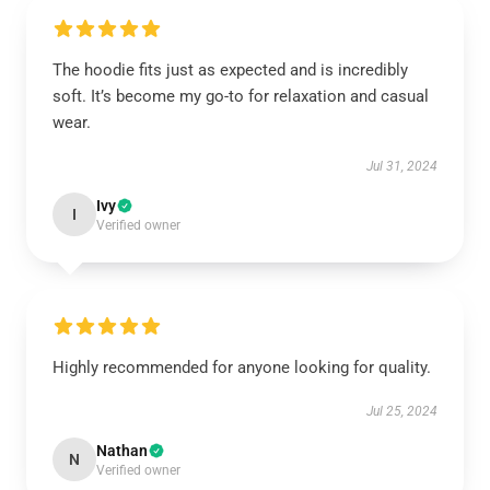
The hoodie fits just as expected and is incredibly
soft. It’s become my go-to for relaxation and casual
wear.
Jul 31, 2024
Ivy
I
Verified owner
Highly recommended for anyone looking for quality.
Jul 25, 2024
Nathan
N
Verified owner