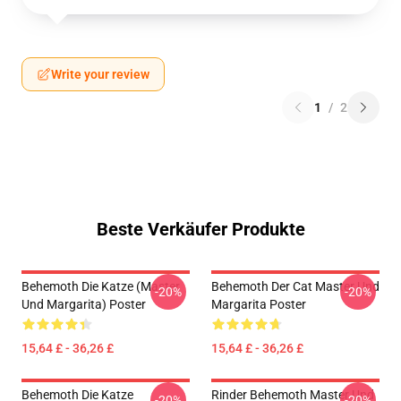
Write your review
1
/
2
Beste Verkäufer Produkte
Behemoth Die Katze (Master
Behemoth Der Cat Master Und
-20%
-20%
Und Margarita) Poster
Margarita Poster
15,64 £ - 36,26 £
15,64 £ - 36,26 £
Behemoth Die Katze
Rinder Behemoth Master Und
-20%
-20%