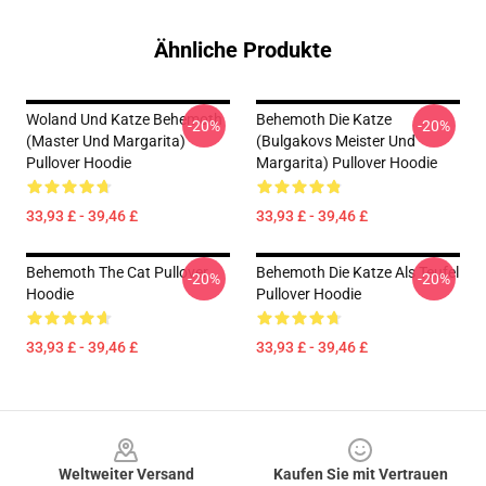
Ähnliche Produkte
Woland Und Katze Behemoth
Behemoth Die Katze
-20%
-20%
(Master Und Margarita)
(Bulgakovs Meister Und
Pullover Hoodie
Margarita) Pullover Hoodie
33,93 £ - 39,46 £
33,93 £ - 39,46 £
Behemoth The Cat Pullover
Behemoth Die Katze Als Teufel
-20%
-20%
Hoodie
Pullover Hoodie
33,93 £ - 39,46 £
33,93 £ - 39,46 £
Footer
Weltweiter Versand
Kaufen Sie mit Vertrauen