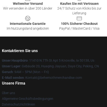
Weltweiter Versand
Kaufen Sie mit Vertrauen
Wir versenden in über 200 Länder
24/7 Schutz von Klicks bis zur
Lieferung
Internationale Garantie
100% Sicherer Checkout
Im Nutzungsland angeboten
PayPal / MasterCard / Visa
Kontaktieren Sie uns
Unser Hauptbüro
: 11410 N 7Th St Apt 5 Knoxville, Ia 50138, Us
Unser Lager
: Gebäude 20, Huaqing Jiayuan, Daye City, Peking, CN
Geruch
: 9AM – 5PM (Mon – Fri)
E-Mail senden
: Kontakt@behemothmerchandise.com
Unsere Firma
Über uns
Allgemeine Geschäftsbedingungen
Datenschutzrichtlinien