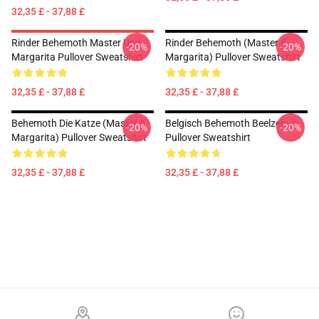
32,35 £ - 37,88 £
Rinder Behemoth Master Und
Rinder Behemoth (Master &
-20%
-20%
Margarita Pullover Sweatshirt
Margarita) Pullover Sweatshirt
32,35 £ - 37,88 £
32,35 £ - 37,88 £
Behemoth Die Katze (Master &
Belgisch Behemoth Beelzebub
-20%
-20%
Margarita) Pullover Sweatshirt
Pullover Sweatshirt
32,35 £ - 37,88 £
32,35 £ - 37,88 £
Footer