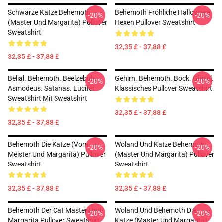
Schwarze Katze Behemoth
Behemoth Fröhliche Halloween
-20%
-20%
(Master Und Margarita) Pullover
Hexen Pullover Sweatshirt
Sweatshirt
32,35 £ - 37,88 £
32,35 £ - 37,88 £
Belial. Behemoth. Beelzebub.
Gehirn. Behemoth. Bock. Gürtel.
-20%
-20%
Asmodeus. Satanas. Lucifer.
Klassisches Pullover Sweatshirt
Sweatshirt Mit Sweatshirt
32,35 £ - 37,88 £
32,35 £ - 37,88 £
Behemoth Die Katze (vom
Woland Und Katze Behemoth
-20%
-20%
Meister Und Margarita) Pullover
(Master Und Margarita) Pullover
Sweatshirt
Sweatshirt
32,35 £ - 37,88 £
32,35 £ - 37,88 £
Behemoth Der Cat Master Und
Woland Und Behemoth Die
-20%
-20%
Margarita Pullover Sweatshirt
Katze (Master Und Margarita)