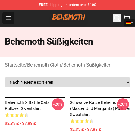
FREE
shipping on orders over $100
Behemoth Store - Official Behemoth Merchandise Shop
Open menu
Behemoth Süßigkeiten
Startseite
/
Behemoth Cloth
/
Behemoth Süßigkeiten
Behemoth X Battle Cats
Schwarze Katze Behemoth
-20%
-20%
Pullover Sweatshirt
(Master Und Margarita) Pullover
Sweatshirt
32,35 £ - 37,88 £
32,35 £ - 37,88 £