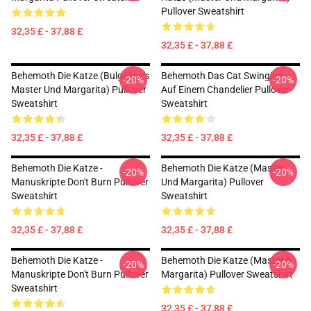
Pullover Sweatshirt
32,35 £ - 37,88 £
32,35 £ - 37,88 £
Behemoth Die Katze (Bulgakov's
Behemoth Das Cat Swinging
-20%
-20%
Master Und Margarita) Pullover
Auf Einem Chandelier Pullover
Sweatshirt
Sweatshirt
32,35 £ - 37,88 £
32,35 £ - 37,88 £
Behemoth Die Katze -
Behemoth Die Katze (Master
-20%
-20%
Manuskripte Don't Burn Pullover
Und Margarita) Pullover
Sweatshirt
Sweatshirt
32,35 £ - 37,88 £
32,35 £ - 37,88 £
Behemoth Die Katze -
Behemoth Die Katze (Master &
-20%
-20%
Manuskripte Don't Burn Pullover
Margarita) Pullover Sweatshirt
Sweatshirt
32,35 £ - 37,88 £