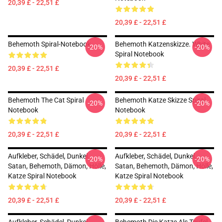
20,39 £ - 22,51 £
20,39 £ - 22,51 £
Behemoth Spiral-Notebook
Behemoth Katzenskizze. White
-20%
-20%
Spiral Notebook
20,39 £ - 22,51 £
20,39 £ - 22,51 £
Behemoth The Cat Spiral
Behemoth Katze Skizze Spiral
-20%
-20%
Notebook
Notebook
20,39 £ - 22,51 £
20,39 £ - 22,51 £
Aufkleber, Schädel, Dunkel,
Aufkleber, Schädel, Dunkel,
-20%
-20%
Satan, Behemoth, Dämon, Hölle,
Satan, Behemoth, Dämon, Hölle,
Katze Spiral Notebook
Katze Spiral Notebook
20,39 £ - 22,51 £
20,39 £ - 22,51 £