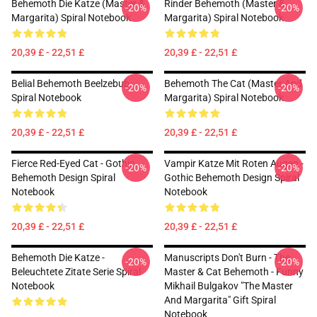
Behemoth Die Katze (Master &
Rinder Behemoth (Master &
-20%
-20%
Margarita) Spiral Notebook
Margarita) Spiral Notebook
20,39 £ - 22,51 £
20,39 £ - 22,51 £
Belial Behemoth Beelzebub
Behemoth The Cat (Master And
-20%
-20%
Spiral Notebook
Margarita) Spiral Notebook
20,39 £ - 22,51 £
20,39 £ - 22,51 £
Fierce Red-Eyed Cat - Gothic
Vampir Katze Mit Roten Augen -
-20%
-20%
Behemoth Design Spiral
Gothic Behemoth Design Spiral
Notebook
Notebook
20,39 £ - 22,51 £
20,39 £ - 22,51 £
Behemoth Die Katze -
Manuscripts Don't Burn - The
-20%
-20%
Beleuchtete Zitate Serie Spiral
Master & Cat Behemoth - Funny
Notebook
Mikhail Bulgakov "The Master
And Margarita" Gift Spiral
Notebook