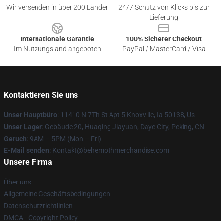
Wir versenden in über 200 Länder
24/7 Schutz von Klicks bis zur
Lieferung
Internationale Garantie
100% Sicherer Checkout
Im Nutzungsland angeboten
PayPal / MasterCard / Visa
Kontaktieren Sie uns
Unser Hauptbüro
: 11410 N 7Th St Apt 5 Knoxville, Ia 50138, Us
Unser Lager
: Gebäude 20, Huaqing Jiayuan, Daye City, Peking, CN
Geruch
: 9AM – 5PM (Mon – Fri)
E-Mail senden
: Kontakt@behemothmerchandise.com
Unsere Firma
Über uns
Allgemeine Geschäftsbedingungen
Datenschutzrichtlinien
DMCA - Copyright Policy