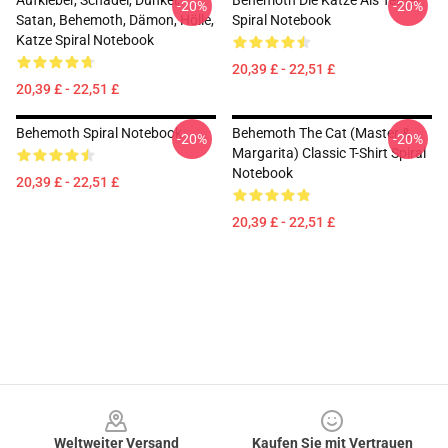
Aufkleber, Schädel, Dunkel,
Behemoth Die Katze Als Teufel
-20%
-20%
Satan, Behemoth, Dämon, Hölle,
Spiral Notebook
Katze Spiral Notebook
20,39 £ - 22,51 £
20,39 £ - 22,51 £
Behemoth Spiral Notebook
Behemoth The Cat (Master &
-20%
-20%
Margarita) Classic T-Shirt Spiral
Notebook
20,39 £ - 22,51 £
20,39 £ - 22,51 £
Footer
Weltweiter Versand
Kaufen Sie mit Vertrauen