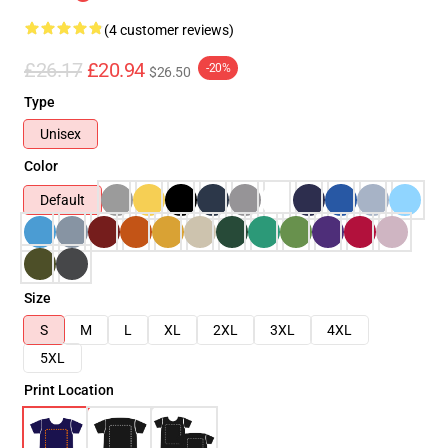
(4 customer reviews)
£26.17
£20.94
-20%
$26.50
Type
Unisex
Color
Default
Size
S
M
L
XL
2XL
3XL
4XL
5XL
Print Location