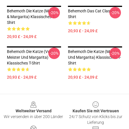
Behemoth Die Katze (Master
Behemoth Das Cat Classic T-
-20%
-20%
& Margarita) Klassisches T-
Shirt
Shirt
20,93 £ - 24,09 £
20,93 £ - 24,09 £
Behemoth Die Katze (vom
Behemoth Die Katze (Master
-20%
-20%
Meister Und Margarita)
Und Margarita) Klassisches T-
Klassisches T-Shirt
Shirt
20,93 £ - 24,09 £
20,93 £ - 24,09 £
Footer
Weltweiter Versand
Kaufen Sie mit Vertrauen
Wir versenden in über 200 Länder
24/7 Schutz von Klicks bis zur
Lieferung