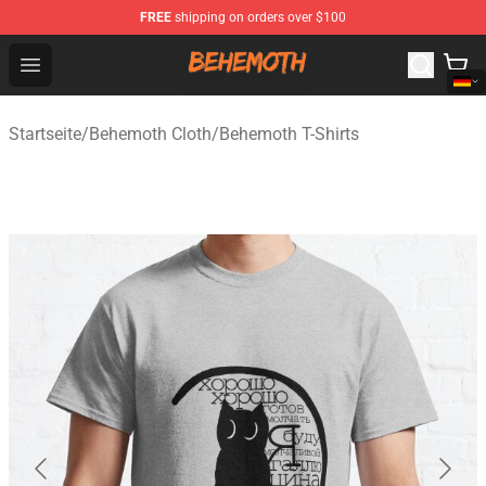
FREE
shipping on orders over $100
Behemoth Store - Official Behemoth Merchandise Shop
Open menu
Startseite
/
Behemoth Cloth
/
Behemoth T-Shirts