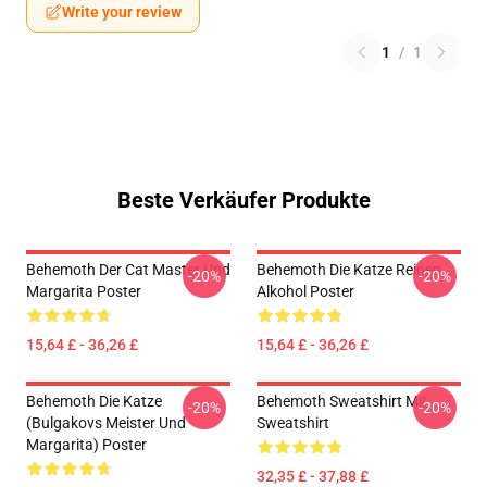
Write your review
1
/
1
Beste Verkäufer Produkte
Behemoth Der Cat Master Und
Behemoth Die Katze Reinen
-20%
-20%
Margarita Poster
Alkohol Poster
15,64 £ - 36,26 £
15,64 £ - 36,26 £
Behemoth Die Katze
Behemoth Sweatshirt Mit
-20%
-20%
(Bulgakovs Meister Und
Sweatshirt
Margarita) Poster
32,35 £ - 37,88 £