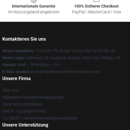
Internationale Garantie
100% Sicherer Checkout
Im Nutzungsland angeboten
PayPal / MasterCard / Visa
Kontaktieren Sie uns
Unser Hauptbüro
: 11410 N 7Th St Apt 5 Knoxville, Ia 50138, Us
Unser Lager
: Gebäude 20, Huaqing Jiayuan, Daye City, Peking, CN
Geruch
: 9AM – 5PM (Mon – Fri)
E-Mail senden
: Kontakt@behemothmerchandise.com
Unsere Firma
Über uns
Allgemeine Geschäftsbedingungen
Datenschutzrichtlinien
DMCA - Copyright Policy
CA SB657: Lieferkettentransparenzgesetz
Unsere Unterstützung