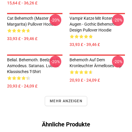
15,64 £ - 36,26 £
Cat Behemoth (Master &
Vampir Katze Mit Roten
-20%
-20%
Margarita) Pullover Hoodie
Augen - Gothic Behemoth
Design Pullover Hoodie
33,93 £ - 39,46 £
33,93 £ - 39,46 £
Belial. Behemoth. Beelzebub.
Behemoth Auf Dem
-20%
-20%
Asmodeus. Satanas. Lucifer.
Kronleuchter Ärmelloses Top
Klassisches T-Shirt
20,93 £ - 24,09 £
20,93 £ - 24,09 £
MEHR ANZEIGEN
Ähnliche Produkte