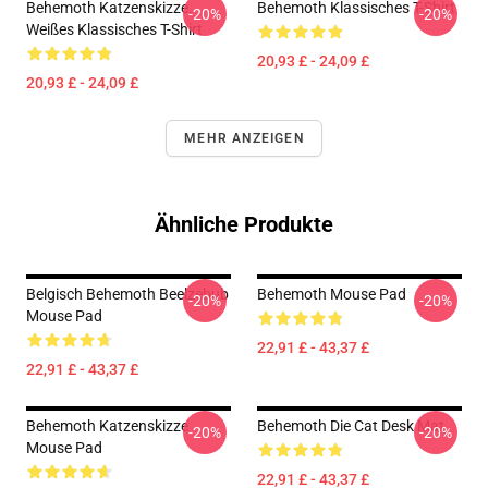
Behemoth Katzenskizze.
Behemoth Klassisches T-Shirt
-20%
-20%
Weißes Klassisches T-Shirt
20,93 £ - 24,09 £
20,93 £ - 24,09 £
MEHR ANZEIGEN
Ähnliche Produkte
Belgisch Behemoth Beelzebub
Behemoth Mouse Pad
-20%
-20%
Mouse Pad
22,91 £ - 43,37 £
22,91 £ - 43,37 £
Behemoth Katzenskizze
Behemoth Die Cat Desk Mat
-20%
-20%
Mouse Pad
22,91 £ - 43,37 £