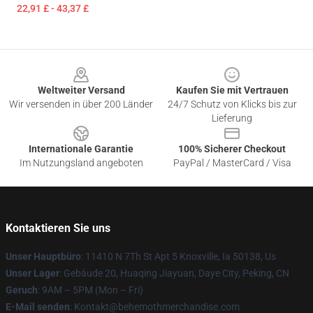
22,91 £ - 43,37 £
Footer
Weltweiter Versand
Kaufen Sie mit Vertrauen
Wir versenden in über 200 Länder
24/7 Schutz von Klicks bis zur
Lieferung
Internationale Garantie
100% Sicherer Checkout
Im Nutzungsland angeboten
PayPal / MasterCard / Visa
Kontaktieren Sie uns
Unser Hauptbüro
: 11410 N 7Th St Apt 5 Knoxville, Ia 50138, Us
Unser Lager
: Gebäude 20, Huaqing Jiayuan, Daye City, Peking, CN
Geruch
: 9AM – 5PM (Mon – Fri)
E-Mail senden
: Kontakt@behemothmerchandise.com