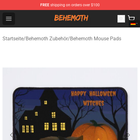
FREE
shipping on orders over $100
Behemoth Store - Official Behemoth Merchandise Shop
Open menu
Startseite
/
Behemoth Zubehör
/
Behemoth Mouse Pads