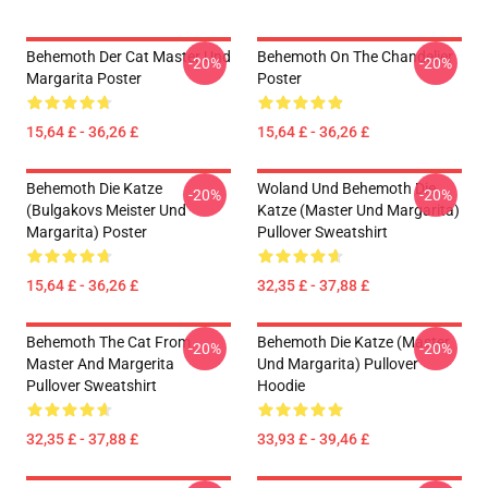
Behemoth Der Cat Master Und
Behemoth On The Chandelier
-20%
-20%
Margarita Poster
Poster
15,64 £ - 36,26 £
15,64 £ - 36,26 £
Behemoth Die Katze
Woland Und Behemoth Die
-20%
-20%
(Bulgakovs Meister Und
Katze (Master Und Margarita)
Margarita) Poster
Pullover Sweatshirt
15,64 £ - 36,26 £
32,35 £ - 37,88 £
Behemoth The Cat From
Behemoth Die Katze (Master
-20%
-20%
Master And Margerita
Und Margarita) Pullover
Pullover Sweatshirt
Hoodie
32,35 £ - 37,88 £
33,93 £ - 39,46 £