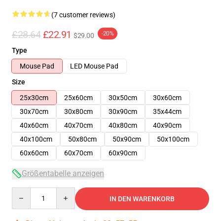
(7 customer reviews)
£28.64
£22.91
-20%
$29.00
Type
Mouse Pad
LED Mouse Pad
Size
25x30cm
25x60cm
30x50cm
30x60cm
30x70cm
30x80cm
30x90cm
35x44cm
40x60cm
40x70cm
40x80cm
40x90cm
40x100cm
50x80cm
50x90cm
50x100cm
60x60cm
60x70cm
60x90cm
Größentabelle anzeigen
Quantity
IN DEN WARENKORB