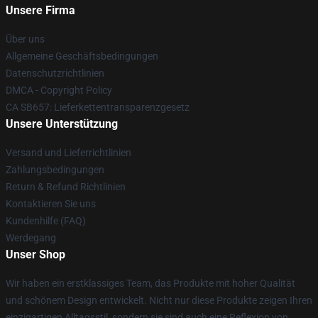
Unsere Firma
Über uns
Allgemeine Geschäftsbedingungen
Datenschutzrichtlinien
DMCA - Copyright Policy
CA SB657: Lieferkettentransparenzgesetz
Unsere Unterstützung
Versand und Lieferrichtlinien
Zahlungsbedingungen
Return & Refund Richtlinien
Kontaktieren Sie uns
Kundenhilfe (FAQ)
Werdegang
Unser Shop
Wir haben ein erstklassiges Team, das Produkte mit hoher Qualität
und schönem Design entwickelt. Nicht nur diese Produkte zeigen Ihren
einzigartigen Alltagsstil, sondern sie sind auch eine Reflexion von