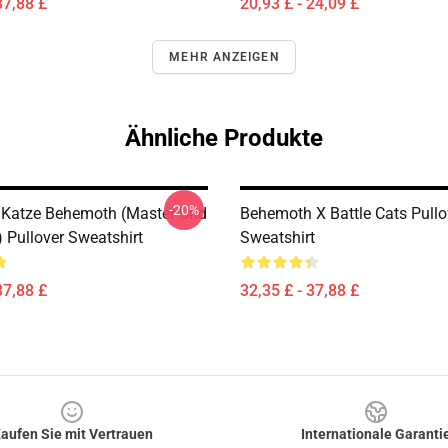
37,88 £
20,93 £ - 24,09 £
MEHR ANZEIGEN
Ähnliche Produkte
-20%
Katze Behemoth (Master Und
Behemoth X Battle Cats Pullo
 Pullover Sweatshirt
Sweatshirt
37,88 £
32,35 £ - 37,88 £
aufen Sie mit Vertrauen
Internationale Garanti