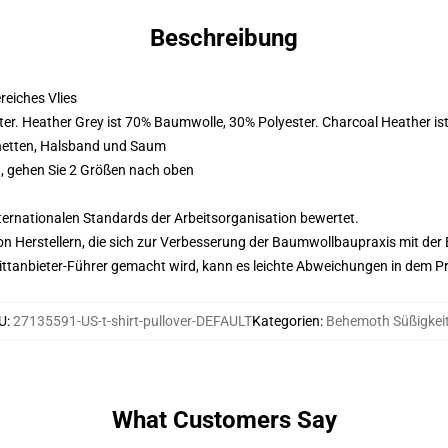
Beschreibung
eiches Vlies
er. Heather Grey ist 70% Baumwolle, 30% Polyester. Charcoal Heather i
hetten, Halsband und Saum
, gehen Sie 2 Größen nach oben
nternationalen Standards der Arbeitsorganisation bewertet.
n Herstellern, die sich zur Verbesserung der Baumwollbaupraxis mit der Be
 Drittanbieter-Führer gemacht wird, kann es leichte Abweichungen in dem P
U
:
27135591-US-t-shirt-pullover-DEFAULT
Kategorien
:
Behemoth Süßigkei
What Customers Say