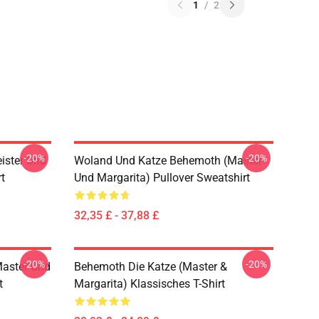
1
/
2
-20%
-20%
ister Und
Woland Und Katze Behemoth (Master
t
Und Margarita) Pullover Sweatshirt
32,35 £ - 37,88 £
-20%
-20%
aster Und
Behemoth Die Katze (Master &
t
Margarita) Klassisches T-Shirt