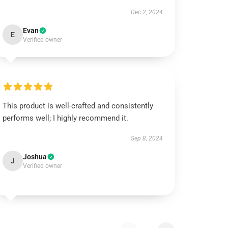
Dec 2, 2024
Evan
E
Verified owner
This product is well-crafted and consistently
performs well; I highly recommend it.
Sep 8, 2024
Joshua
J
Verified owner