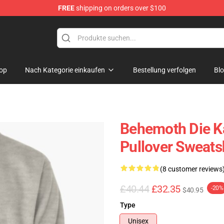
FREE
shipping on orders over $100
p
op
Nach Kategorie einkaufen
Bestellung verfolgen
Bl
Behemoth Die Ka
Pullover Sweats
(8 customer reviews
£40.44
£32.35
-20%
$40.95
Type
Unisex