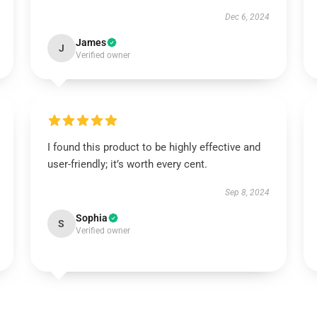
Dec 6, 2024
James
J
Verified owner
I found this product to be highly effective and
user-friendly; it’s worth every cent.
Sep 8, 2024
Sophia
S
Verified owner