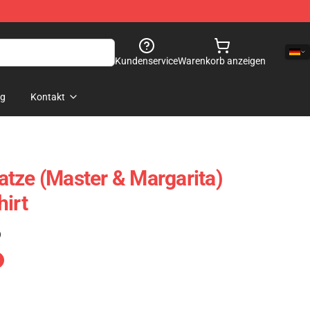
Kundenservice
Warenkorb anzeigen
og
Kontakt
tze (Master & Margarita)
hirt
)