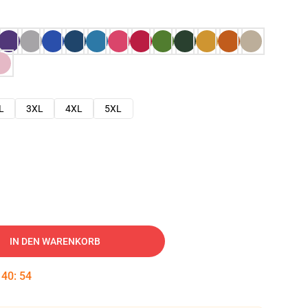
L
3XL
4XL
5XL
IN DEN WARENKORB
:
40
:
53