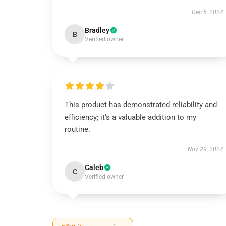
Dec 6, 2024
Bradley
B
Verified owner
This product has demonstrated reliability and
efficiency; it’s a valuable addition to my
routine.
Nov 29, 2024
Caleb
C
Verified owner