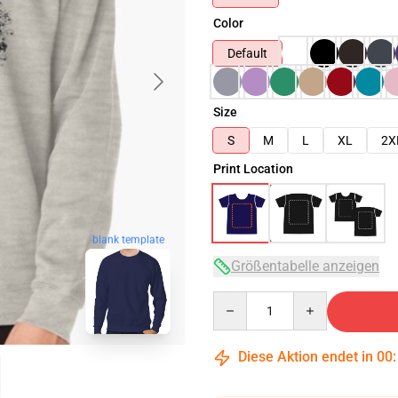
Color
Default
Size
S
M
L
XL
2X
Print Location
blank template
Größentabelle anzeigen
Quantity
Diese Aktion endet in
00