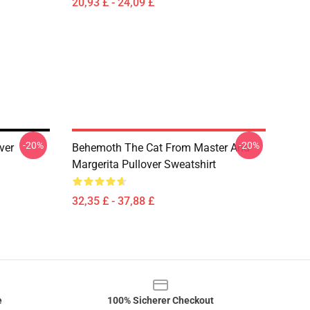
20,93 £ - 24,09 £
-20%
-20%
ver
Behemoth The Cat From Master And
Margerita Pullover Sweatshirt
32,35 £ - 37,88 £
e
100% Sicherer Checkout