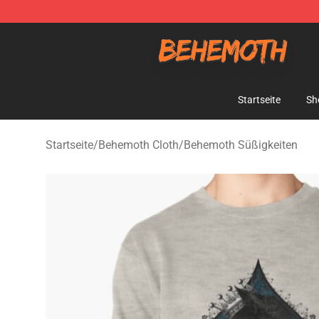
Behemoth Store - Official Behemoth Merchandise Sho
Startseite
Sh
Startseite
/
Behemoth Cloth
/
Behemoth Süßigkeiten