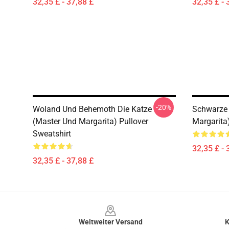
32,35 £ - 37,88 £
32,35 £ - 
-20%
Woland Und Behemoth Die Katze
Schwarze 
(Master Und Margarita) Pullover
Margarita)
Sweatshirt
32,35 £ - 
32,35 £ - 37,88 £
Footer
Weltweiter Versand
K