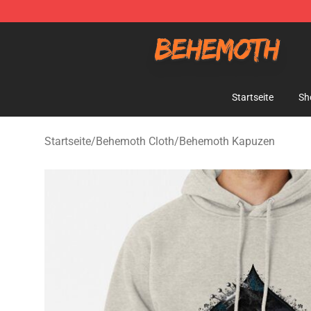
Behemoth Store - Official Behemoth Merchandise Sho
Startseite
Sh
Startseite
/
Behemoth Cloth
/
Behemoth Kapuzen