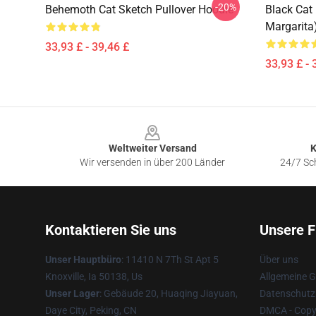
-20%
Behemoth Cat Sketch Pullover Hoodie
Black Cat
Margarita
33,93 £ - 39,46 £
33,93 £ - 
Footer
Weltweiter Versand
K
Wir versenden in über 200 Länder
24/7 Sch
Kontaktieren Sie uns
Unsere F
Unser Hauptbüro
: 11410 N 7Th St Apt 5
Über uns
Knoxville, Ia 50138, Us
Allgemeine 
Unser Lager
: Gebäude 20, Huaqing Jiayuan,
Datenschutzr
Daye City, Peking, CN
DMCA - Copyr