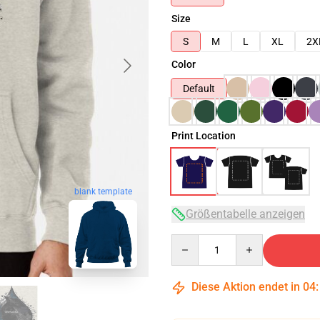
Size
S
M
L
XL
2X
Color
Default
Print Location
blank template
Größentabelle anzeigen
Quantity
Diese Aktion endet in
04