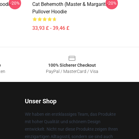
-20%
-20%
oodie
Cat Behemoth (Master & Margarita)
Pullover Hoodie
33,93 £ - 39,46 £
e
100% Sicherer Checkout
ten
PayPal / MasterCard / Visa
Unser Shop
Wir haben ein erstklassiges Team, das Produkte
mit hoher Qualität und schönem Design
entwickelt. Nicht nur diese Produkte zeigen Ihren
einzigartigen Alltagsstil, sondern sie sind auch