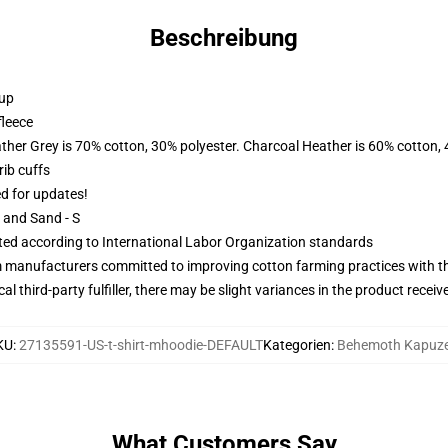
Beschreibung
 up
fleece
ather Grey is 70% cotton, 30% polyester. Charcoal Heather is 60% cotton,
ib cuffs
ed for updates!
L and Sand - S
uated according to International Labor Organization standards
m manufacturers committed to improving cotton farming practices with the
al third-party fulfiller, there may be slight variances in the product receiv
KU
:
27135591-US-t-shirt-mhoodie-DEFAULT
Kategorien
:
Behemoth Kapuz
What Customers Say