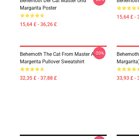
Behemoth Der Cat Master Und
Behemoth 
Margarita Poster
15,64 £ - 
15,64 £ - 36,26 £
-20%
Behemoth The Cat From Master And
Behemoth 
Margerita Pullover Sweatshirt
Margarita
32,35 £ - 37,88 £
33,93 £ - 