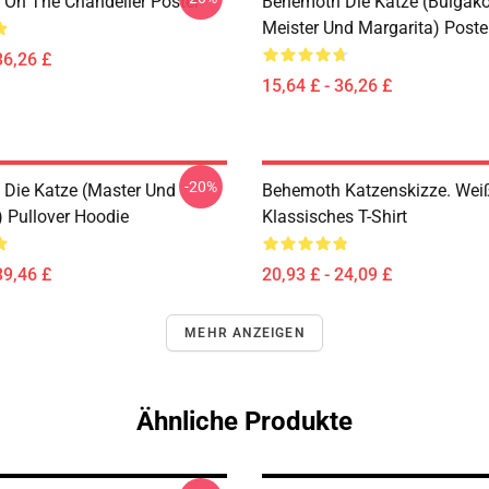
On The Chandelier Poster
Behemoth Die Katze (Bulgak
Meister Und Margarita) Poste
36,26 £
15,64 £ - 36,26 £
-20%
Die Katze (Master Und
Behemoth Katzenskizze. Wei
) Pullover Hoodie
Klassisches T-Shirt
39,46 £
20,93 £ - 24,09 £
MEHR ANZEIGEN
Ähnliche Produkte