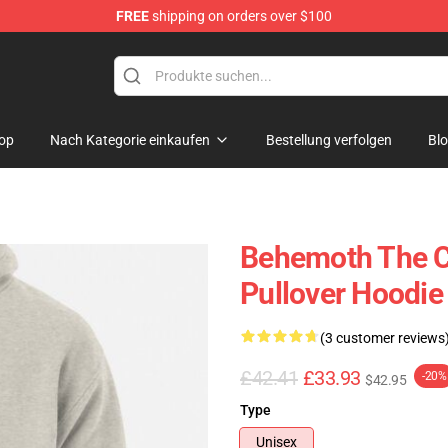
FREE
shipping on orders over $100
p
op
Nach Kategorie einkaufen
Bestellung verfolgen
Bl
Behemoth The Ca
Pullover Hoodie
(3 customer reviews
£42.41
£33.93
-20%
$42.95
Type
Unisex