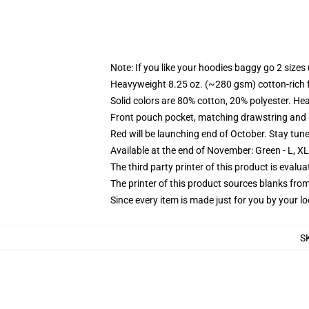
Note: If you like your hoodies baggy go 2 sizes
Heavyweight 8.25 oz. (~280 gsm) cotton-rich 
Solid colors are 80% cotton, 20% polyester. He
Front pouch pocket, matching drawstring and r
Red will be launching end of October. Stay tun
Available at the end of November: Green - L, X
The third party printer of this product is eval
The printer of this product sources blanks fro
Since every item is made just for you by your loc
S