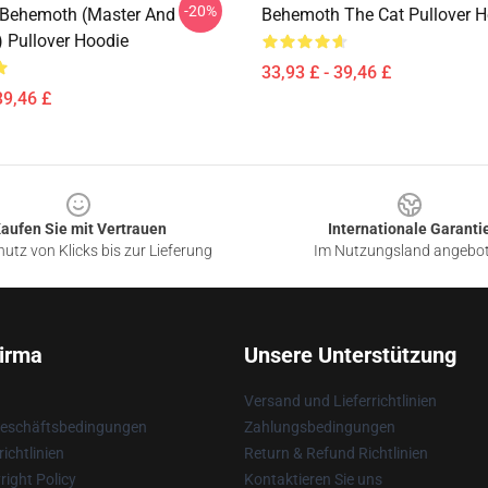
-20%
 Behemoth (Master And
Behemoth The Cat Pullover H
) Pullover Hoodie
33,93 £ - 39,46 £
39,46 £
aufen Sie mit Vertrauen
Internationale Garanti
utz von Klicks bis zur Lieferung
Im Nutzungsland angebo
irma
Unsere Unterstützung
Versand und Lieferrichtlinien
Geschäftsbedingungen
Zahlungsbedingungen
ichtlinien
Return & Refund Richtlinien
ight Policy
Kontaktieren Sie uns