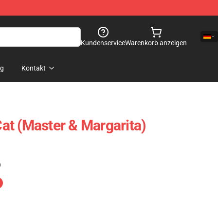
Kundenservice
Warenkorb anzeigen
og
Kontakt
t (Master & Margarita)
)