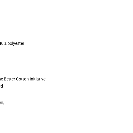
 40% polyester
 Better Cotton Initiative
ed
en
,