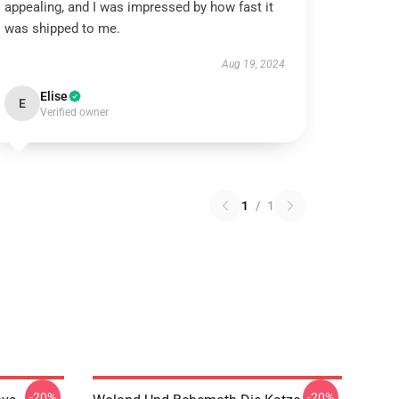
appealing, and I was impressed by how fast it
was shipped to me.
Aug 19, 2024
Elise
E
Verified owner
1
/
1
-20%
-20%