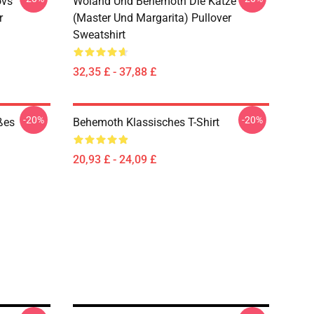
ovs
Woland Und Behemoth Die Katze
r
(Master Und Margarita) Pullover
Sweatshirt
32,35 £ - 37,88 £
-20%
-20%
ßes
Behemoth Klassisches T-Shirt
20,93 £ - 24,09 £