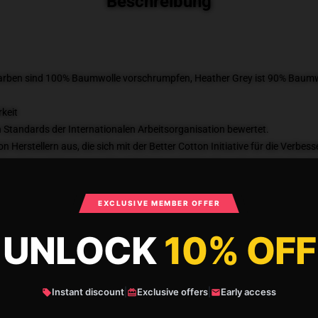
Beschreibung
Farben sind 100% Baumwolle vorschrumpfen, Heather Grey ist 90% Baumw
keit
n Standards der Internationalen Arbeitsorganisation bewertet.
on Herstellern aus, die sich mit der Better Cotton Initiative für die Verb
 Drittanbieter-Führer gemacht wird, kann es leichte Abweichungen in dem P
SKU
:
161286841-US-classic-tee-DEFAULT
Kategorien
:
Behemoth T-Shirts
,
EXCLUSIVE MEMBER OFFER
UNLOCK
10% OFF
What Customers Say
Instant discount
|
Exclusive offers
|
Early access