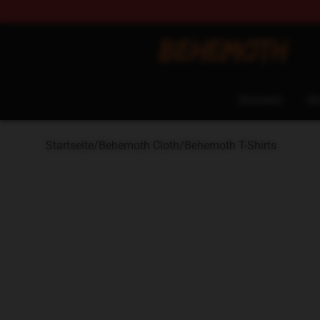
Behemoth Store - Official Behemoth Merchandise Sho
Startseite
Sh
Startseite
/
Behemoth Cloth
/
Behemoth T-Shirts