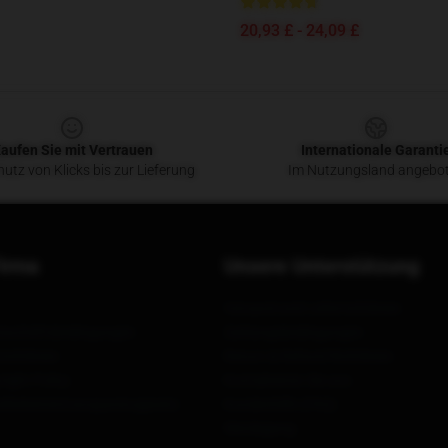
20,93 £ - 24,09 £
aufen Sie mit Vertrauen
Internationale Garanti
utz von Klicks bis zur Lieferung
Im Nutzungsland angebo
irma
Unsere Unterstützung
Versand und Lieferrichtlinien
Geschäftsbedingungen
Zahlungsbedingungen
ichtlinien
Return & Refund Richtlinien
ight Policy
Kontaktieren Sie uns
eferkettentransparenzgesetz
Kundenhilfe (FAQ)
Werdegang