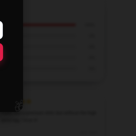
100%
0%
0%
0%
0%
🎁
Feels like a premium shirt, but without the high
price tag. I love it!
Jul 6, 2024