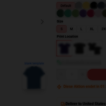
Default
Size
S
M
L
XL
2X
Print Location
Größentabelle anzeigen
blank template
Quantity
Diese Aktion endet in
01
Deliver to United States