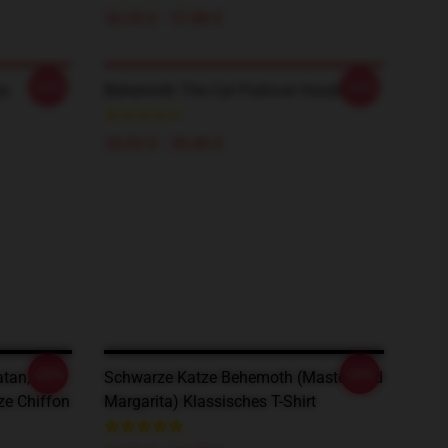
32,35 £ - 37,88 £
-20%
-20%
ze
Behemoth The Cat Pullover Hoodie
33,93 £ - 39,46 £
-20%
-20%
atan,
Schwarze Katze Behemoth (Master And
ze Chiffon
Margarita) Klassisches T-Shirt