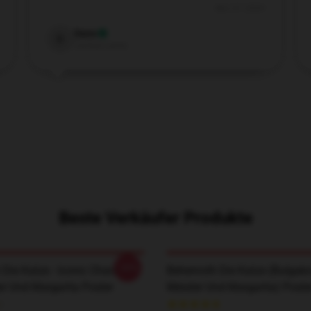
Nov 27, 2024
Dane
D
Verified owner
Beste Verkäufer Produkte
-20%
Die Katze - Iconic Character
Behemoth Die Katze (Bulgak
r Und Margarita Poster
Meister Und Margarita) Poste