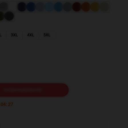
L
3XL
4XL
5XL
IN DEN WARENKORB
:
04
:
26