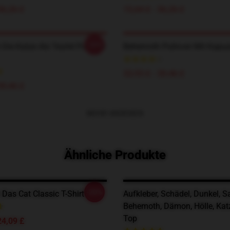
36,26 £
15,64 £ - 36,26 £
-20%
Die Katze Als Teufel Pullover
Behemoth Pullover Mit Kapu
33,93 £ - 39,46 £
39,46 £
MEHR ANZEIGEN
Ähnliche Produkte
-20%
Das Cat Classic T-Shirt
Aufkleber, Schädel, Dunkel, S
Behemoth, Dämon, Hölle, Kat
Top
24,09 £