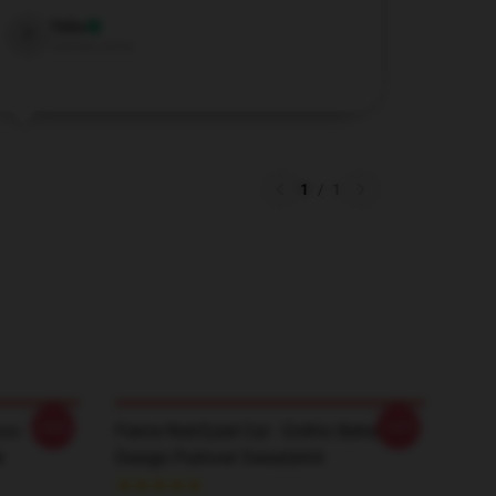
Talia
T
Verified owner
1
/
1
-20%
-20%
ovs
Fierce Red-Eyed Cat - Gothic Behemoth
r
Design Pullover Sweatshirt