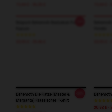
15,64 £ - 36,26 £
15,64 £ - 
-20%
Belgisch Behemoth Beelzebub Pullover
Behemoth 
Kapuze
Hoodie
33,93 £ - 39,46 £
33,93 £ - 
-20%
Behemoth Die Katze (Master &
Behemoth 
Margarita) Klassisches T-Shirt
20,93 £ - 