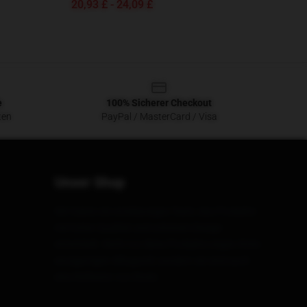
20,93 £ - 24,09 £
e
100% Sicherer Checkout
ten
PayPal / MasterCard / Visa
Unser Shop
Wir haben ein erstklassiges Team, das Produkte
mit hoher Qualität und schönem Design
entwickelt. Nicht nur diese Produkte zeigen Ihren
einzigartigen Alltagsstil, sondern sie sind auch
eine Reflexion von Ihnen.