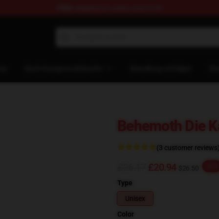
FREE
shipping on orders over $100
p
op
Nach Kategorie einkaufen
Bestellung verfolgen
Bl
Behemoth Die Kat
(3 customer reviews
£26.17
£20.94
-20%
$26.50
Type
Unisex
Color