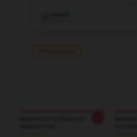
Dec 6, 2024
Dorian
D
Verified owner
Write your review
-20%
Behemoth Der Cat Master Und
Behemoth 
Margarita Poster
Von Maste