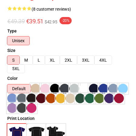
(8 customer reviews)
€49.39
€39.51
-20%
$42.95
Type
Unisex
Size
S
M
L
XL
2XL
3XL
4XL
5XL
Color
Default
Print Location