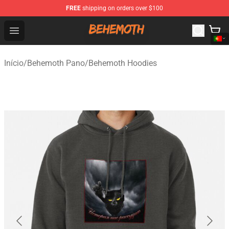
FREE
shipping on orders over $100
Behemoth Store - Official Behemoth Merchandise Shop
Open menu
Início
/
Behemoth Pano
/
Behemoth Hoodies