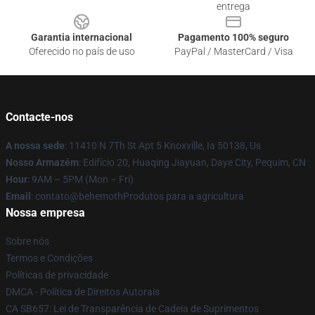
entrega
Garantia internacional
Pagamento 100% seguro
Oferecido no país de uso
PayPal / MasterCard / Visa
Contacte-nos
A nossa sede
: 11410 N 7Th St Apt 5 Knoxville, Ia 50138, Us
Nosso Armazém
: Edifício 20, Huaqing Jiayuan, Daye City, Pequim, CN
Hour
: 9AM – 5PM (Mon – Fri)
Email
: contato@behemothProdutos para a agricultura
Nossa empresa
Sobre nós
Termos e Condições
Políticas de privacidade
DMCA - Política de Direitos Autorais
CA SB657: Lei de Transparência de Cadeia de Suprimentos