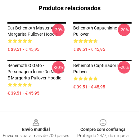
Produtos relacionados
Cat Behemoth Master And
Behemoth Capuchinho
-20%
-20%
Margarita Pullover Hoodie
Pullover
€ 39,51 - € 45,95
€ 39,51 - € 45,95
Behemoth O Gato -
Behemoth Capturador De
-20%
-20%
Personagem Ícone Do Mestre
Pulôver
E Margarita Pullover Hoodie
€ 39,51 - € 45,95
€ 39,51 - € 45,95
Footer
Envio mundial
Compre com confiança
Enviamos para mais de 200 países
Protegido 24/7, do clique à