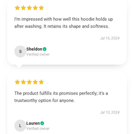
I’m impressed with how well this hoodie holds up
after washing. It retains its shape and softness.
Jul 16, 2024
Sheldon
S
Verified owner
The product fulfills its promises perfectly; it's a
trustworthy option for anyone.
Jul 10, 2024
Lauren
L
Verified owner