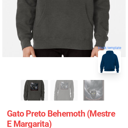
blank template
Gato Preto Behemoth (Mestre
E Margarita)