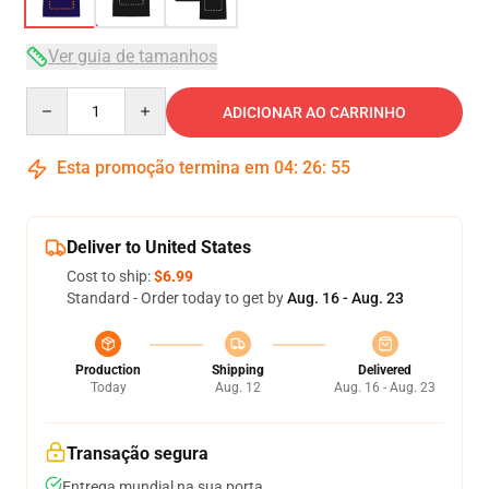
Ver guia de tamanhos
Quantity
ADICIONAR AO CARRINHO
Esta promoção termina em
04
:
26
:
54
Deliver to United States
Cost to ship:
$6.99
Standard - Order today to get by
Aug. 16 - Aug. 23
Production
Shipping
Delivered
Today
Aug. 12
Aug. 16 - Aug. 23
Transação segura
Entrega mundial na sua porta