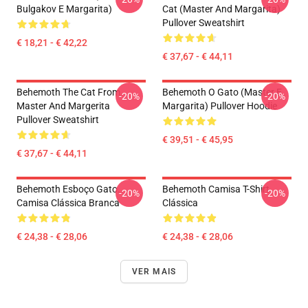
Bulgakov E Margarita)
Cat (Master And Margarita)
Pullover Sweatshirt
€ 18,21 - € 42,22
€ 37,67 - € 44,11
Behemoth The Cat From
Behemoth O Gato (Master E
-20%
-20%
Master And Margerita
Margarita) Pullover Hoodie
Pullover Sweatshirt
€ 39,51 - € 45,95
€ 37,67 - € 44,11
Behemoth Esboço Gato.
Behemoth Camisa T-Shirt
-20%
-20%
Camisa Clássica Branca
Clássica
€ 24,38 - € 28,06
€ 24,38 - € 28,06
VER MAIS