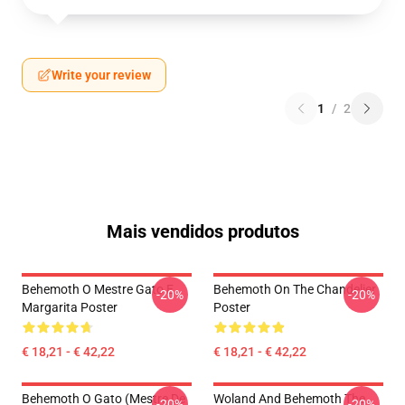
Write your review
1
/
2
Mais vendidos produtos
Behemoth O Mestre Gato E
Behemoth On The Chandelier
-20%
-20%
Margarita Poster
Poster
€ 18,21 - € 42,22
€ 18,21 - € 42,22
Behemoth O Gato (Mestre De
Woland And Behemoth The
-20%
-20%