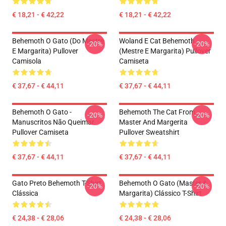
€ 18,21 - € 42,22
€ 18,21 - € 42,22
Behemoth O Gato (do Mestre
Woland E Cat Behemoth
-20%
-20%
E Margarita) Pullover
(Mestre E Margarita) Pullover
Camisola
Camiseta
€ 37,67 - € 44,11
€ 37,67 - € 44,11
Behemoth O Gato -
Behemoth The Cat From
-20%
-20%
Manuscritos Não Queimar
Master And Margerita
Pullover Camiseta
Pullover Sweatshirt
€ 37,67 - € 44,11
€ 37,67 - € 44,11
Gato Preto Behemoth T-Shirt
Behemoth O Gato (Master &
-20%
-20%
Clássica
Margarita) Clássico T-Shirt
€ 24,38 - € 28,06
€ 24,38 - € 28,06