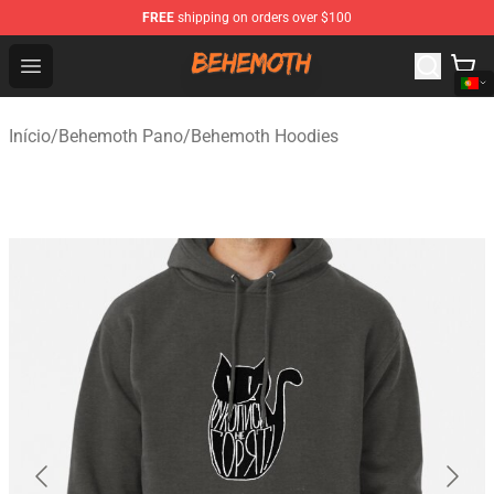
FREE
shipping on orders over $100
Behemoth Store - Official Behemoth Merchandise Shop
Open menu
Início
/
Behemoth Pano
/
Behemoth Hoodies