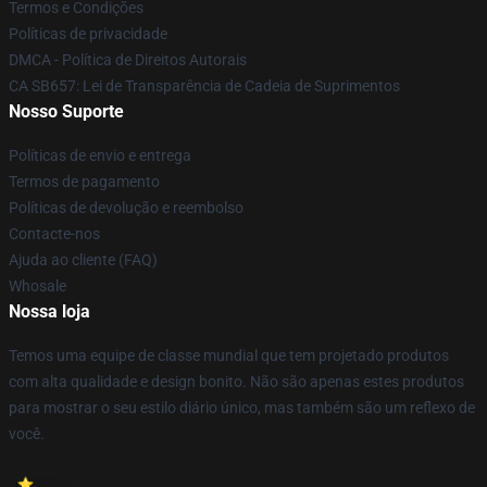
Termos e Condições
Políticas de privacidade
DMCA - Política de Direitos Autorais
CA SB657: Lei de Transparência de Cadeia de Suprimentos
Nosso Suporte
Políticas de envio e entrega
Termos de pagamento
Políticas de devolução e reembolso
Contacte-nos
Ajuda ao cliente (FAQ)
Whosale
Nossa loja
Temos uma equipe de classe mundial que tem projetado produtos
com alta qualidade e design bonito. Não são apenas estes produtos
para mostrar o seu estilo diário único, mas também são um reflexo de
você.