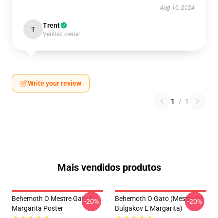
Aug 10, 2024
Trent
T
Verified owner
Write your review
1
/
1
Mais vendidos produtos
Behemoth O Mestre Gato E
Behemoth O Gato (Mestre De
-20%
-20%
Margarita Poster
Bulgakov E Margarita)