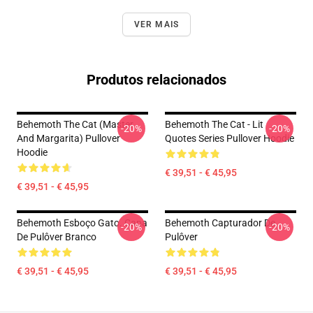
VER MAIS
Produtos relacionados
Behemoth The Cat (Master
Behemoth The Cat - Lit
-20%
-20%
And Margarita) Pullover
Quotes Series Pullover Hoodie
Hoodie
€ 39,51 - € 45,95
€ 39,51 - € 45,95
Behemoth Esboço Gato. Capa
Behemoth Capturador De
-20%
-20%
De Pulôver Branco
Pulôver
€ 39,51 - € 45,95
€ 39,51 - € 45,95