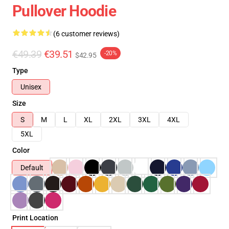
Pullover Hoodie
(6 customer reviews)
€49.39
€39.51
-20%
$42.95
Type
Unisex
Size
S
M
L
XL
2XL
3XL
4XL
5XL
Color
Default
Print Location