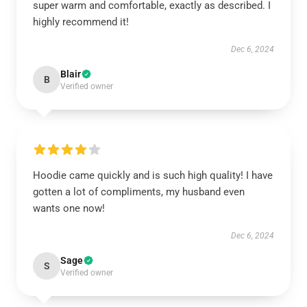
super warm and comfortable, exactly as described. I
highly recommend it!
Dec 6, 2024
Blair
B
Verified owner
Hoodie came quickly and is such high quality! I have
gotten a lot of compliments, my husband even
wants one now!
Dec 6, 2024
Sage
S
Verified owner