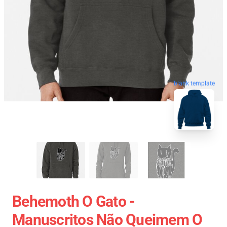
blank template
Behemoth O Gato -
Manuscritos Não Queimem O