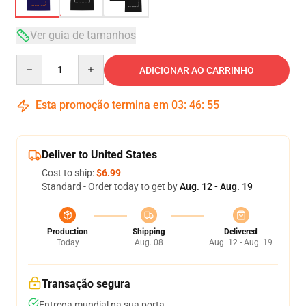
Ver guia de tamanhos
Quantity
ADICIONAR AO CARRINHO
Esta promoção termina em
03
:
46
:
54
Deliver to United States
Cost to ship:
$6.99
Standard - Order today to get by
Aug. 12 - Aug. 19
Production
Shipping
Delivered
Today
Aug. 08
Aug. 12 - Aug. 19
Transação segura
Entrega mundial na sua porta