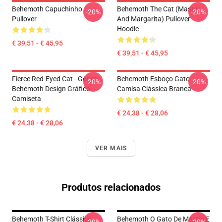
Behemoth Capuchinho
Behemoth The Cat (Master
-20%
-20%
Pullover
And Margarita) Pullover
Hoodie
€ 39,51 - € 45,95
€ 39,51 - € 45,95
Fierce Red-Eyed Cat - Gótico.
Behemoth Esboço Gato.
-20%
-20%
Behemoth Design Gráfico
Camisa Clássica Branca
Camiseta
€ 24,38 - € 28,06
€ 24,38 - € 28,06
VER MAIS
Produtos relacionados
Behemoth T-Shirt Clássico
Behemoth O Gato De Mestre E