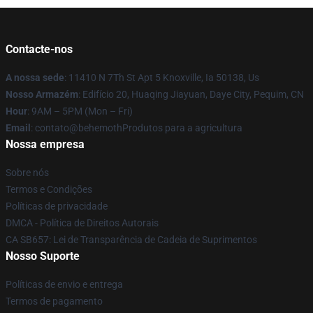
Contacte-nos
A nossa sede
: 11410 N 7Th St Apt 5 Knoxville, Ia 50138, Us
Nosso Armazém
: Edifício 20, Huaqing Jiayuan, Daye City, Pequim, CN
Hour
: 9AM – 5PM (Mon – Fri)
Email
: contato@behemothProdutos para a agricultura
Nossa empresa
Sobre nós
Termos e Condições
Políticas de privacidade
DMCA - Política de Direitos Autorais
CA SB657: Lei de Transparência de Cadeia de Suprimentos
Nosso Suporte
Políticas de envio e entrega
Termos de pagamento