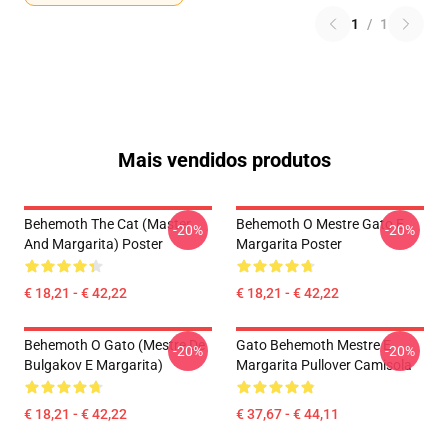
1
/
1
Mais vendidos produtos
Behemoth The Cat (Master
Behemoth O Mestre Gato E
-20%
-20%
And Margarita) Poster
Margarita Poster
€ 18,21 - € 42,22
€ 18,21 - € 42,22
Behemoth O Gato (Mestre De
Gato Behemoth Mestre E
-20%
-20%
Bulgakov E Margarita)
Margarita Pullover Camisola
€ 18,21 - € 42,22
€ 37,67 - € 44,11