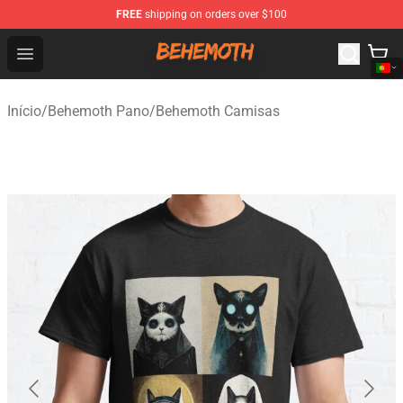
FREE
shipping on orders over $100
Behemoth Store - Official Behemoth Merchandise Shop
Open menu
Início
/
Behemoth Pano
/
Behemoth Camisas