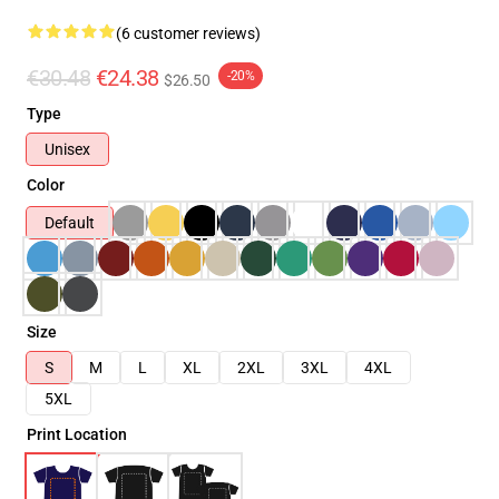
(6 customer reviews)
€30.48
€24.38
-20%
$26.50
Type
Unisex
Color
Default
Size
S
M
L
XL
2XL
3XL
4XL
5XL
Print Location