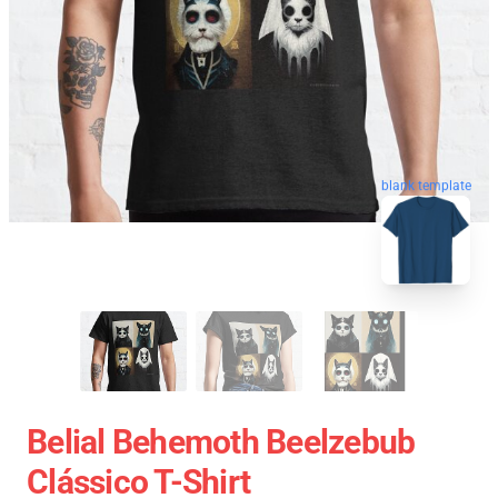
blank template
Belial Behemoth Beelzebub
Clássico T-Shirt