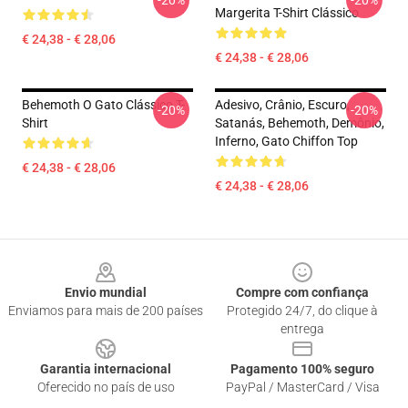
-20%
-20%
Margerita T-Shirt Clássico
€ 24,38 - € 28,06
€ 24,38 - € 28,06
Behemoth O Gato Clássico T-
Adesivo, Crânio, Escuro,
-20%
-20%
Shirt
Satanás, Behemoth, Demônio,
Inferno, Gato Chiffon Top
€ 24,38 - € 28,06
€ 24,38 - € 28,06
Footer
Envio mundial
Compre com confiança
Enviamos para mais de 200 países
Protegido 24/7, do clique à
entrega
Garantia internacional
Pagamento 100% seguro
Oferecido no país de uso
PayPal / MasterCard / Visa