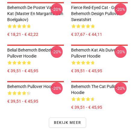
Behemoth De Poster Van De
Fierce Red-Eyed Cat - Gothic
-20%
-20%
Kat (Master En Margarita Van
Behemoth Design Pullover
Boelgakov)
Sweatshirt
€ 18,21 - € 42,22
€ 37,67 - € 44,11
Belial Behemoth Beelzebub
Behemoth Kat Als Duivel
-20%
-20%
Pullover Hoodie
Pullover Hoodie
€ 39,51 - € 45,95
€ 39,51 - € 45,95
Behemoth Pullover Hoodie
Behemoth The Cat Pullover
-20%
-20%
Hoodie
€ 39,51 - € 45,95
€ 39,51 - € 45,95
BEKIJK MEER