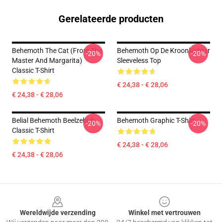
Gerelateerde producten
Behemoth The Cat (from The
Behemoth Op De Kroonluchter
-20%
-20%
Master And Margarita)
Sleeveless Top
Classic T-Shirt
€ 24,38 - € 28,06
€ 24,38 - € 28,06
Belial Behemoth Beelzebub
Behemoth Graphic T-Shirt
-20%
-20%
Classic T-Shirt
€ 24,38 - € 28,06
€ 24,38 - € 28,06
Footer
Wereldwijde verzending
Winkel met vertrouwen