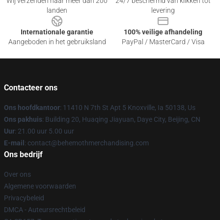
Wij verzenden naar meer dan 200
24/7 beschermd van klikken tot
landen
levering
Internationale garantie
100% veilige afhandeling
Aangeboden in het gebruiksland
PayPal / MasterCard / Visa
Contacteer ons
Ons hoofdkantoor
: 11410 N 7th St Apt 5 Knoxville, Ia 50138, Us
Ons pakhuis
: Building 20, Huaqing Jiayuan, Daye City, Beijing, CN
Uur
: 21.00 uur 5.00 uur
E-mail
: contact@behemothmerchandising.com
Ons bedrijf
Over ons
Algemene voorwaarden
Privacybeleid
DMCA - Auteursrechtbeleid