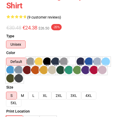
Shirt
(9 customer reviews)
€30.48
€24.38
-20%
$26.50
Type
Unisex
Color
Default
Size
S
M
L
XL
2XL
3XL
4XL
5XL
Print Location