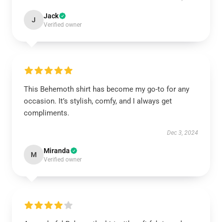
Jack
J
Verified owner
This Behemoth shirt has become my go-to for any
occasion. It’s stylish, comfy, and I always get
compliments.
Dec 3, 2024
Miranda
M
Verified owner