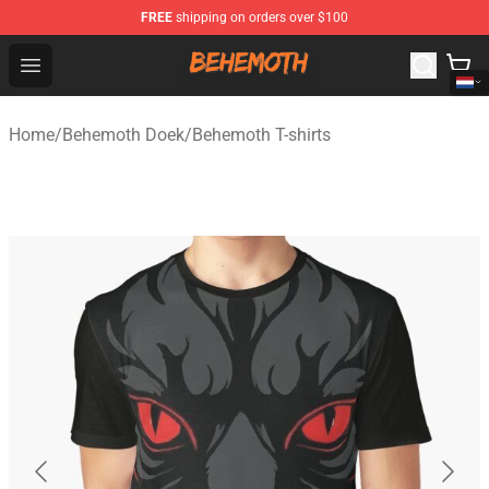
FREE
shipping on orders over $100
Behemoth Store - Official Behemoth Merchandise Shop
Open menu
Home
/
Behemoth Doek
/
Behemoth T-shirts