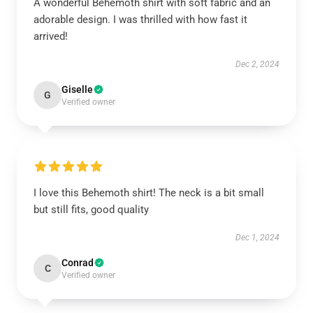
A wonderful Behemoth shirt with soft fabric and an
adorable design. I was thrilled with how fast it
arrived!
Dec 2, 2024
Giselle
G
Verified owner
I love this Behemoth shirt! The neck is a bit small
but still fits, good quality
Dec 1, 2024
Conrad
C
Verified owner