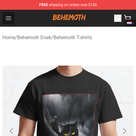
FREE
shipping on orders over $100
Behemoth Store - Official Behemoth Merchandise Shop
Open menu
Home
/
Behemoth Doek
/
Behemoth T-shirts