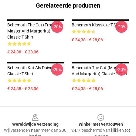
Gerelateerde producten
Behemoth The Cat (from The
Behemoth Klassieke T-Shirt
-20%
-20%
Master And Margarita)
Classic T-Shirt
€ 24,38 - € 28,06
€ 24,38 - € 28,06
Behemoth Kat Als Duivel
Behemoth The Cat (Master
-20%
-20%
Classic T-Shirt
And Margarita) Classic T-Shirt
€ 24,38 - € 28,06
€ 24,38 - € 28,06
Footer
Wereldwijde verzending
Winkel met vertrouwen
Wij verzenden naar meer dan 200
24/7 beschermd van klikken tot