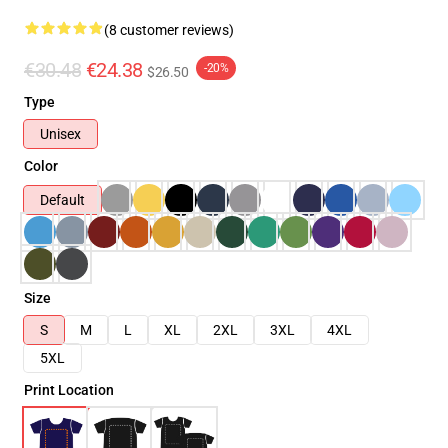
(8 customer reviews)
€30.48
€24.38
-20%
$26.50
Type
Unisex
Color
Default
Size
S
M
L
XL
2XL
3XL
4XL
5XL
Print Location