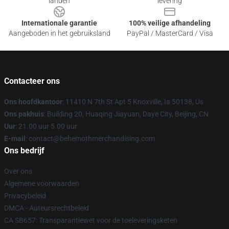
landen
levering
Internationale garantie
100% veilige afhandeling
Aangeboden in het gebruiksland
PayPal / MasterCard / Visa
Contacteer ons
Ons hoofdkantoor
: 11410 N 7th St Apt 5 Knoxville, Ia 50138, Us
Ons pakhuis
: Building 20, Huaqing Jiayuan, Daye City, Beijing, CN
Uur
: 21.00 uur 5.00 uur
E-mail
: contact@behemothmerchandising.com
Ons bedrijf
Over ons
Algemene voorwaarden
Privacybeleid
DMCA - Auteursrechtbeleid
CA SB657: Transparantiewet voor de toeleveringsketen