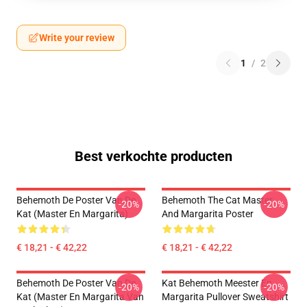
Write your review
1
/
2
Best verkochte producten
Behemoth De Poster Van De
Behemoth The Cat Master
-20%
-20%
Kat (Master En Margarita)
And Margarita Poster
€ 18,21 - € 42,22
€ 18,21 - € 42,22
Behemoth De Poster Van De
Kat Behemoth Meester En
-20%
-20%
Kat (Master En Margarita Van
Margarita Pullover Sweatshirt