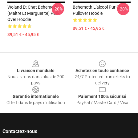
Woland Et Chat Behemoth
Behemoth L'alcool Pur Chat
-20%
-20%
(Maître Et Marguerite) Pull-
Pullover Hoodie
Over Hoodie
39,51 € - 45,95 €
39,51 € - 45,95 €
Footer
Livraison mondiale
Achetez en toute confiance
Nous livrons dans plus de 200
24/7 Protected from clicks to
pays
delivery
Garantie internationale
Paiement 100% sécurisé
Offert dans le pays d'utilisation
PayPal / MasterCard / Visa
Contactez-nous