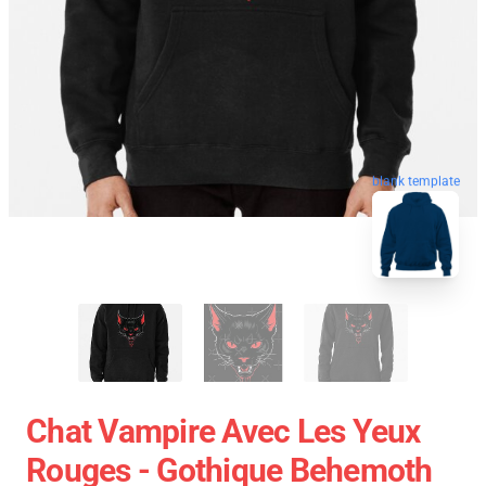
blank template
Chat Vampire Avec Les Yeux
Rouges - Gothique Behemoth