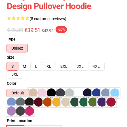
Design Pullover Hoodie
(5 customer reviews)
€49.39
€39.51
-20%
$42.95
Type
Unisex
Size
S
M
L
XL
2XL
3XL
4XL
5XL
Color
Default
Print Location