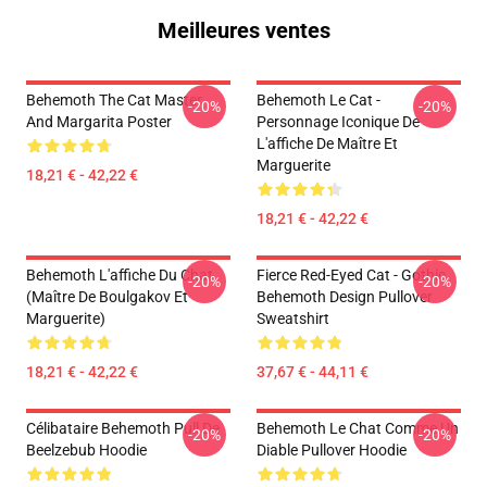
Meilleures ventes
Behemoth The Cat Master
Behemoth Le Cat -
-20%
-20%
And Margarita Poster
Personnage Iconique De
L'affiche De Maître Et
Marguerite
18,21 € - 42,22 €
18,21 € - 42,22 €
Behemoth L'affiche Du Chat
Fierce Red-Eyed Cat - Gothic
-20%
-20%
(Maître De Boulgakov Et
Behemoth Design Pullover
Marguerite)
Sweatshirt
18,21 € - 42,22 €
37,67 € - 44,11 €
Célibataire Behemoth Pull De
Behemoth Le Chat Comme Un
-20%
-20%
Beelzebub Hoodie
Diable Pullover Hoodie