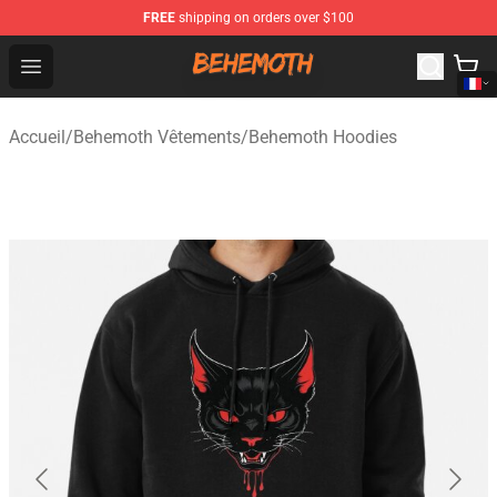
FREE
shipping on orders over $100
Behemoth Store - Official Behemoth Merchandise Shop
Open menu
Accueil
/
Behemoth Vêtements
/
Behemoth Hoodies