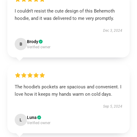
I couldn’t resist the cute design of this Behemoth
hoodie, and it was delivered to me very promptly.
Dec 3, 2024
Brody
B
Verified owner
The hoodie’s pockets are spacious and convenient. I
love how it keeps my hands warm on cold days.
Sep 5, 2024
Luna
L
Verified owner