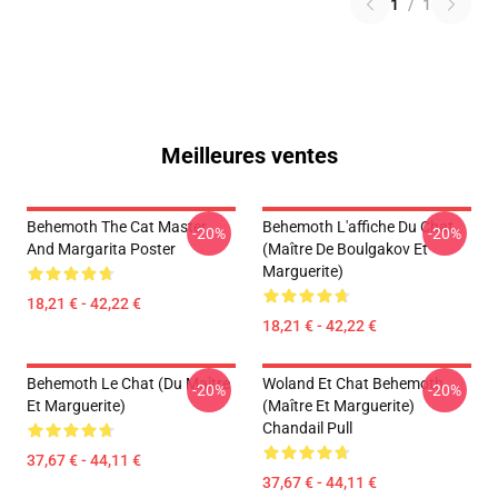
1
/
1
Meilleures ventes
Behemoth The Cat Master
Behemoth L'affiche Du Chat
-20%
-20%
And Margarita Poster
(Maître De Boulgakov Et
Marguerite)
18,21 € - 42,22 €
18,21 € - 42,22 €
Behemoth Le Chat (du Maître
Woland Et Chat Behemoth
-20%
-20%
Et Marguerite)
(Maître Et Marguerite)
Chandail Pull
37,67 € - 44,11 €
37,67 € - 44,11 €