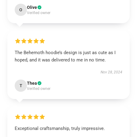
Olive
O
Verified owner
The Behemoth hoodie’s design is just as cute as I
hoped, and it was delivered to me in no time.
Nov 28, 2024
Thea
T
Verified owner
Exceptional craftsmanship, truly impressive.