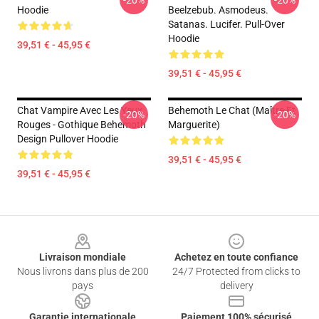
-20%
-20%
Hoodie
Beelzebub. Asmodeus.
Satanas. Lucifer. Pull-Over
Hoodie
39,51 € - 45,95 €
39,51 € - 45,95 €
Chat Vampire Avec Les Yeux
Behemoth Le Chat (Maître Et
-20%
-20%
Rouges - Gothique Behemoth
Marguerite)
Design Pullover Hoodie
39,51 € - 45,95 €
39,51 € - 45,95 €
Footer
Livraison mondiale
Achetez en toute confiance
Nous livrons dans plus de 200
24/7 Protected from clicks to
pays
delivery
Garantie internationale
Paiement 100% sécurisé