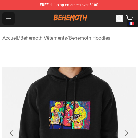
FREE
shipping on orders over $100
Behemoth Store - Official Behemoth Merchandise Shop
Open menu
Accueil
/
Behemoth Vêtements
/
Behemoth Hoodies