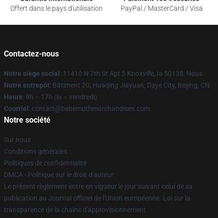
Offert dans le pays d'utilisation
PayPal / MasterCard / Visa
Contactez-nous
Notre siège social
: 11410 N 7th St Apt 5 Knoxville, Ia 50138, Nous
Notre entrepôt
: Bâtiment 20, Huaqing Jiayuan, Daye City, Beijing, CN
Heure
: 9h – 17h (lu – vendredi)
Courriel
: contact@behemothmarchandises.com
Notre société
Sur nous
Conditions générales
Politiques de confidentialité
DMCA - Politique sur le droit d'auteur
Le présent règlement entre en vigueur le jour suivant celui de sa
publication au Journal officiel de l'Union européenne. Loi sur la
transparence de la chaîne d'approvisionnement