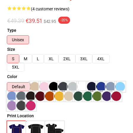
(4 customer reviews)
€49.39
€39.51
-20%
$42.95
Type
Unisex
Size
S
M
L
XL
2XL
3XL
4XL
5XL
Color
Default
Print Location