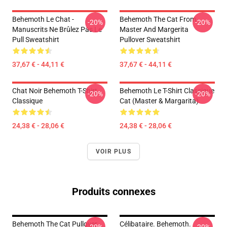
Behemoth Le Chat -
Behemoth The Cat From
-20%
-20%
Manuscrits Ne Brûlez Pas Le
Master And Margerita
Pull Sweatshirt
Pullover Sweatshirt
37,67 € - 44,11 €
37,67 € - 44,11 €
Chat Noir Behemoth T-Shirt
Behemoth Le T-Shirt Classique
-20%
-20%
Classique
Cat (Master & Margarita)
24,38 € - 28,06 €
24,38 € - 28,06 €
VOIR PLUS
Produits connexes
Behemoth The Cat Pullover
Célibataire. Behemoth.