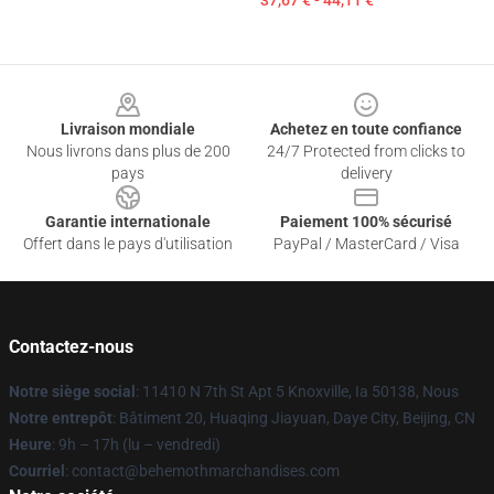
37,67 € - 44,11 €
Footer
Livraison mondiale
Achetez en toute confiance
Nous livrons dans plus de 200
24/7 Protected from clicks to
pays
delivery
Garantie internationale
Paiement 100% sécurisé
Offert dans le pays d'utilisation
PayPal / MasterCard / Visa
Contactez-nous
Notre siège social
: 11410 N 7th St Apt 5 Knoxville, Ia 50138, Nous
Notre entrepôt
: Bâtiment 20, Huaqing Jiayuan, Daye City, Beijing, CN
Heure
: 9h – 17h (lu – vendredi)
Courriel
: contact@behemothmarchandises.com