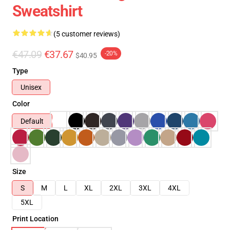
Sweatshirt
(5 customer reviews)
€47.09
€37.67
-20%
$40.95
Type
Unisex
Color
Default
Size
S
M
L
XL
2XL
3XL
4XL
5XL
Print Location