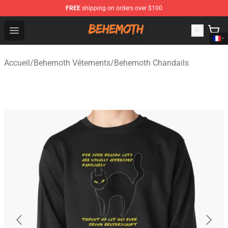
FREE
shipping on orders over $100
Behemoth Store - Official Behemoth Merchandise Shop
Open menu
Accueil
/
Behemoth Vêtements
/
Behemoth Chandails