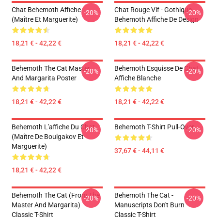
Chat Behemoth Affiche
Chat Rouge Vif - Gothique
-20%
-20%
(Maître Et Marguerite)
Behemoth Affiche De Design
18,21 € - 42,22 €
18,21 € - 42,22 €
Behemoth The Cat Master
Behemoth Esquisse De Chat.
-20%
-20%
And Margarita Poster
Affiche Blanche
18,21 € - 42,22 €
18,21 € - 42,22 €
Behemoth L'affiche Du Chat
Behemoth T-Shirt Pull-Over
-20%
-20%
(Maître De Boulgakov Et
Marguerite)
37,67 € - 44,11 €
18,21 € - 42,22 €
Behemoth The Cat (from The
Behemoth The Cat -
-20%
-20%
Master And Margarita)
Manuscripts Don't Burn
Classic T-Shirt
Classic T-Shirt