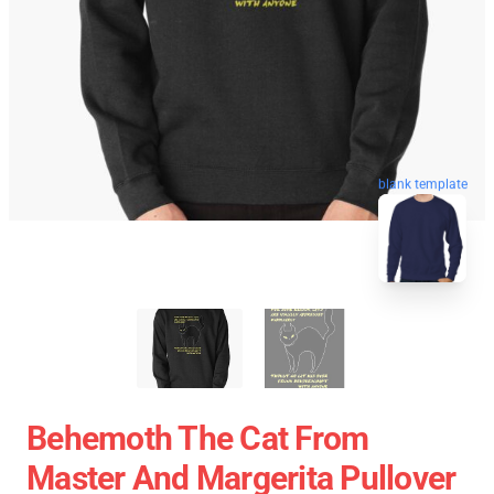
blank template
Behemoth The Cat From
Master And Margerita Pullover