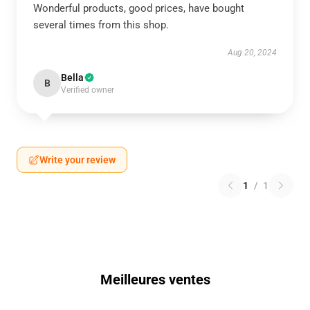
Wonderful products, good prices, have bought
several times from this shop.
Aug 20, 2024
Bella
B
Verified owner
Write your review
1
/
1
Meilleures ventes