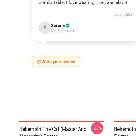
comfortable. I love wearing it out and about.
Dec 7, 2024
Serena
S
Verified owner
Write your review
-20%
Behemoth The Cat (Master And
Behemoth 