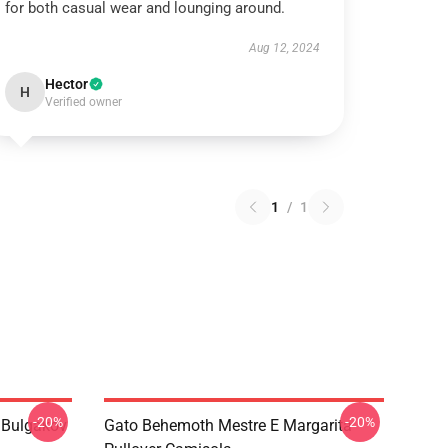
for both casual wear and lounging around.
Aug 12, 2024
Hector
H
Verified owner
1
/
1
-20%
-20%
 Bulgakov
Gato Behemoth Mestre E Margarita