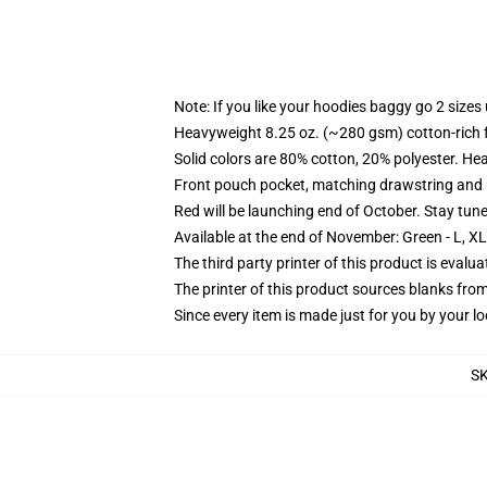
Note: If you like your hoodies baggy go 2 sizes
Heavyweight 8.25 oz. (~280 gsm) cotton-rich 
Solid colors are 80% cotton, 20% polyester. He
Front pouch pocket, matching drawstring and r
Red will be launching end of October. Stay tun
Available at the end of November: Green - L, X
The third party printer of this product is eval
The printer of this product sources blanks fro
Since every item is made just for you by your loc
S