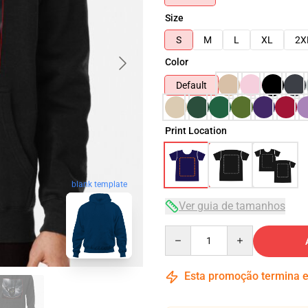
Size
S
M
L
XL
2X
Color
Default
Print Location
blank template
Ver guia de tamanhos
Quantity
Esta promoção termina