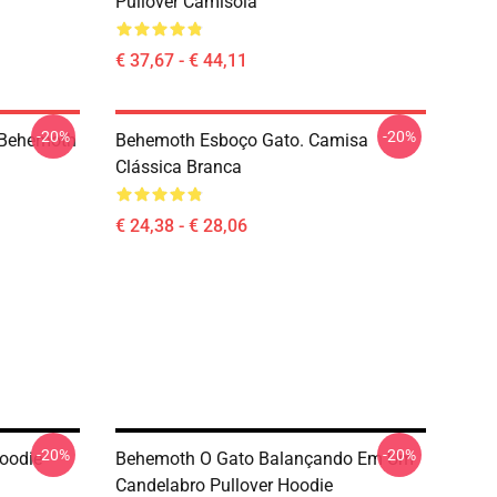
Pullover Camisola
€ 37,67 - € 44,11
-20%
-20%
. Behemoth
Behemoth Esboço Gato. Camisa
Clássica Branca
€ 24,38 - € 28,06
-20%
-20%
oodie
Behemoth O Gato Balançando Em Um
Candelabro Pullover Hoodie