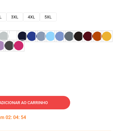
L
3XL
4XL
5XL
ADICIONAR AO CARRINHO
 em
02
:
04
:
53