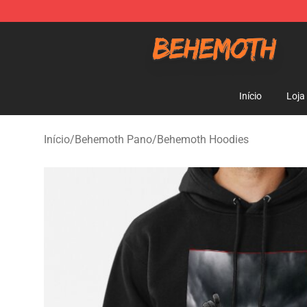
Behemoth Store - Official Behemoth Merchandise Sho
Início
Loja
Início
/
Behemoth Pano
/
Behemoth Hoodies