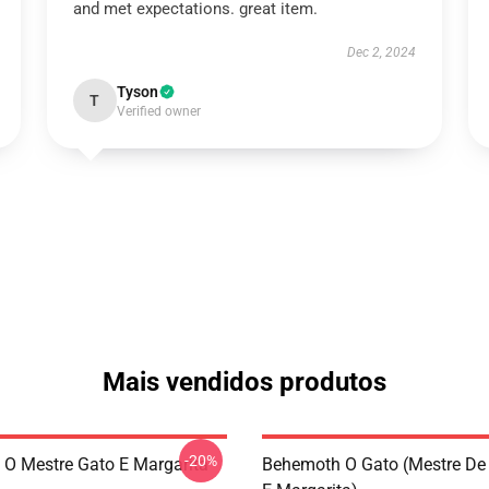
and met expectations. great item.
Dec 2, 2024
Tyson
T
Verified owner
Mais vendidos produtos
-20%
O Mestre Gato E Margarita
Behemoth O Gato (Mestre De