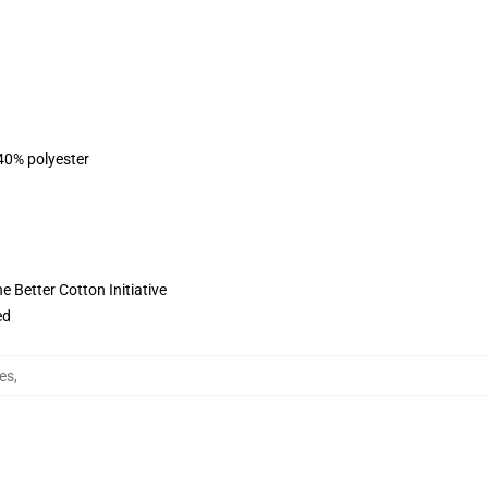
 40% polyester
 Better Cotton Initiative
ed
es
,