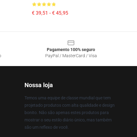
€ 39,51 - € 45,95
Pagamento 100% seguro
o
PayPal / MasterCard / Visa
Nossa loja
Temos uma equipe de classe mundial que tem
projetado produtos com alta qualidade e design
bonito. Não são apenas estes produtos para
mostrar o seu estilo diário único, mas também
são um reflexo de você.