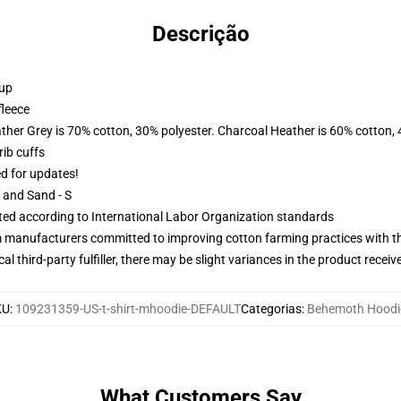
Descrição
 up
fleece
ather Grey is 70% cotton, 30% polyester. Charcoal Heather is 60% cotton,
ib cuffs
ed for updates!
L and Sand - S
uated according to International Labor Organization standards
m manufacturers committed to improving cotton farming practices with the
al third-party fulfiller, there may be slight variances in the product receiv
KU
:
109231359-US-t-shirt-mhoodie-DEFAULT
Categorias
:
Behemoth Hoodi
What Customers Say