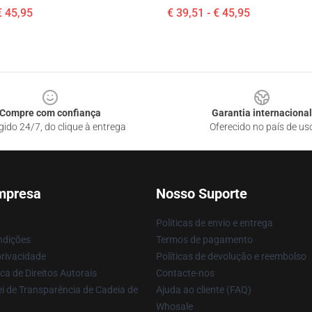
€ 45,95
€ 39,51 - € 45,95
Compre com confiança
Garantia internacional
gido 24/7, do clique à entrega
Oferecido no país de us
mpresa
Nosso Suporte
Políticas de envio e entrega
ndições
Termos de pagamento
privacidade
Políticas de devolução e reembolso
ca de Direitos Autorais
Contacte-nos
i de Transparência de Cadeia de
Ajuda ao cliente (FAQ)
Whosale