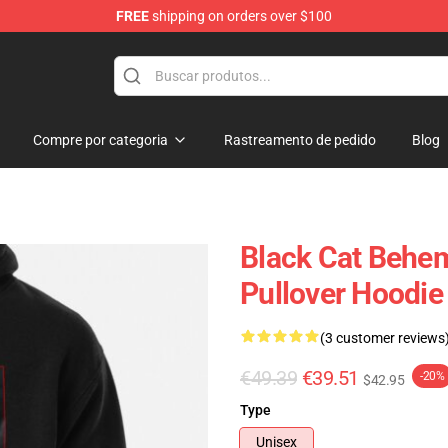
FREE
shipping on orders over $100
p
Compre por categoria
Rastreamento de pedido
Blog
Black Cat Behem
Pullover Hoodie
(3 customer reviews
€49.39
€39.51
-20%
$42.95
Type
Unisex