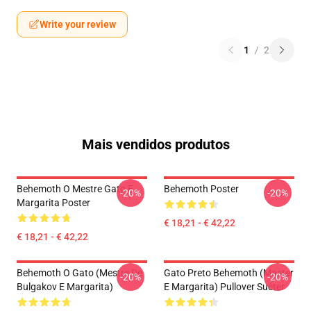
Write your review
1
/
2
Mais vendidos produtos
Behemoth O Mestre Gato E
Behemoth Poster
-20%
-20%
Margarita Poster
€ 18,21 - € 42,22
€ 18,21 - € 42,22
Behemoth O Gato (Mestre De
Gato Preto Behemoth (Master
-20%
-20%
Bulgakov E Margarita)
E Margarita) Pullover Suéter