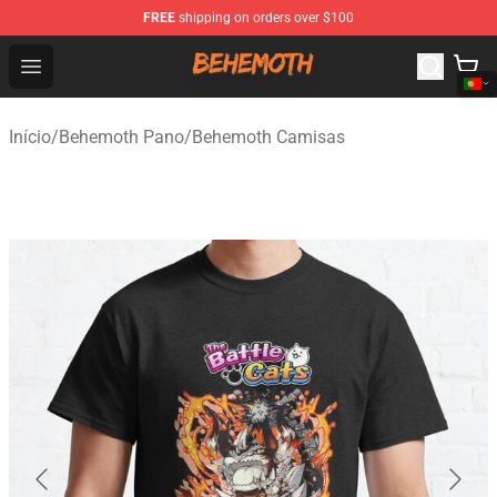
FREE
shipping on orders over $100
Behemoth Store - Official Behemoth Merchandise Shop
Open menu
Início
/
Behemoth Pano
/
Behemoth Camisas