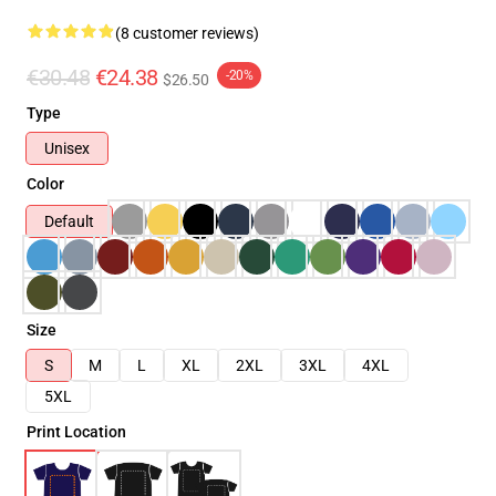
(8 customer reviews)
€30.48
€24.38
-20%
$26.50
Type
Unisex
Color
Default
Size
S
M
L
XL
2XL
3XL
4XL
5XL
Print Location