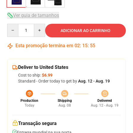
Ver guia de tamanhos
Quantity
ADICIONAR AO CARRINHO
Esta promoção termina em
02
:
15
:
54
Deliver to United States
Cost to ship:
$6.99
Standard - Order today to get by
Aug. 12 - Aug. 19
Production
Shipping
Delivered
Today
Aug. 08
Aug. 12 - Aug. 19
Transação segura
Entrega mundial na sua porta