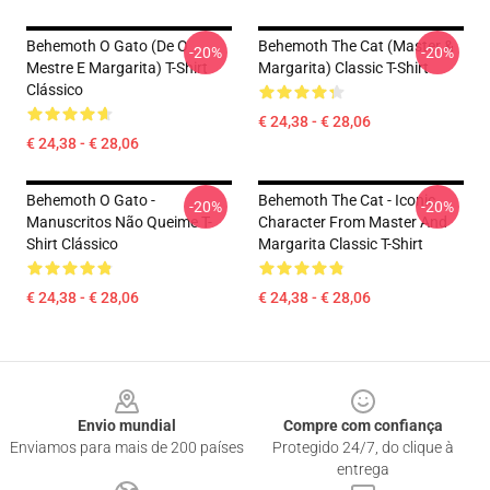
Behemoth O Gato (de O
Behemoth The Cat (Master &
-20%
-20%
Mestre E Margarita) T-Shirt
Margarita) Classic T-Shirt
Clássico
€ 24,38 - € 28,06
€ 24,38 - € 28,06
Behemoth O Gato -
Behemoth The Cat - Iconic
-20%
-20%
Manuscritos Não Queime T-
Character From Master And
Shirt Clássico
Margarita Classic T-Shirt
€ 24,38 - € 28,06
€ 24,38 - € 28,06
Footer
Envio mundial
Compre com confiança
Enviamos para mais de 200 países
Protegido 24/7, do clique à
entrega