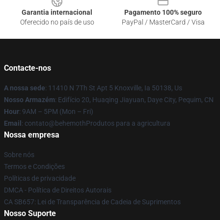
Garantia internacional
Pagamento 100% seguro
Oferecido no país de uso
PayPal / MasterCard / Visa
Contacte-nos
A nossa sede
: 11410 N 7Th St Apt 5 Knoxville, Ia 50138, Us
Nosso Armazém
: Edifício 20, Huaqing Jiayuan, Daye City, Pequim, CN
Hour
: 9AM – 5PM (Mon – Fri)
Email
: contato@behemothProdutos para a agricultura
Nossa empresa
Sobre nós
Termos e Condições
Políticas de privacidade
DMCA - Política de Direitos Autorais
CA SB657: Lei de Transparência de Cadeia de Suprimentos
Nosso Suporte