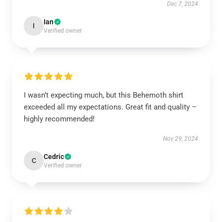
Dec 7, 2024
Ian
I
Verified owner
I wasn’t expecting much, but this Behemoth shirt
exceeded all my expectations. Great fit and quality –
highly recommended!
Nov 29, 2024
Cedric
C
Verified owner