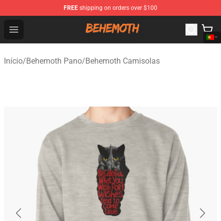
FREE
shipping on orders over $100
Behemoth Store - Official Behemoth Merchandise Shop
Open menu
Início
/
Behemoth Pano
/
Behemoth Camisolas