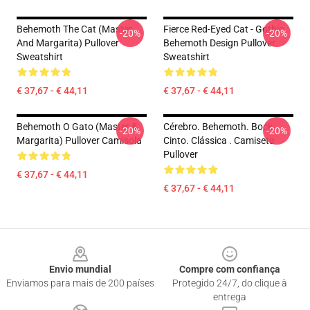
Behemoth The Cat (Master
Fierce Red-Eyed Cat - Gothic
-20%
-20%
And Margarita) Pullover
Behemoth Design Pullover
Sweatshirt
Sweatshirt
€ 37,67 - € 44,11
€ 37,67 - € 44,11
Behemoth O Gato (Master &
Cérebro. Behemoth. Bock.
-20%
-20%
Margarita) Pullover Camisola
Cinto. Clássica . Camiseta
Pullover
€ 37,67 - € 44,11
€ 37,67 - € 44,11
Footer
Envio mundial
Compre com confiança
Enviamos para mais de 200 países
Protegido 24/7, do clique à
entrega