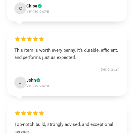
Chloe
C
Verified owner
This item is worth every penny. It’s durable, efficient,
and performs just as expected.
Dec 5, 2024
John
J
Verified owner
Top-notch build, strongly advised, and exceptional
service.