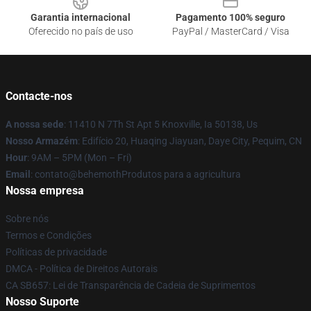
Garantia internacional
Pagamento 100% seguro
Oferecido no país de uso
PayPal / MasterCard / Visa
Contacte-nos
A nossa sede
: 11410 N 7Th St Apt 5 Knoxville, Ia 50138, Us
Nosso Armazém
: Edifício 20, Huaqing Jiayuan, Daye City, Pequim, CN
Hour
: 9AM – 5PM (Mon – Fri)
Email
: contato@behemothProdutos para a agricultura
Nossa empresa
Sobre nós
Termos e Condições
Políticas de privacidade
DMCA - Política de Direitos Autorais
CA SB657: Lei de Transparência de Cadeia de Suprimentos
Nosso Suporte