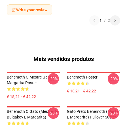
Write your review
1
/
2
Mais vendidos produtos
Behemoth O Mestre Gato E
Behemoth Poster
-20%
-20%
Margarita Poster
€ 18,21 - € 42,22
€ 18,21 - € 42,22
Behemoth O Gato (Mestre De
Gato Preto Behemoth (Master
-20%
-20%
Bulgakov E Margarita)
E Margarita) Pullover Suéter