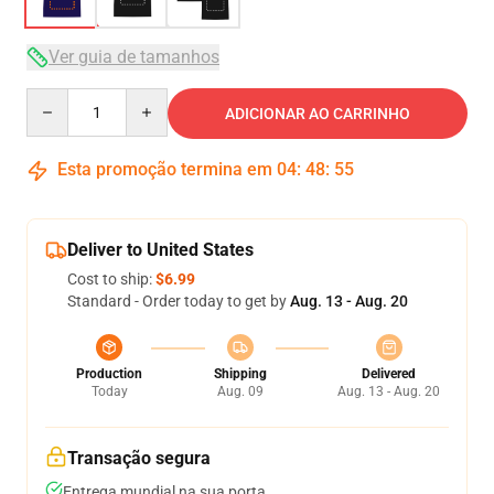
Ver guia de tamanhos
Quantity
ADICIONAR AO CARRINHO
Esta promoção termina em
04
:
48
:
54
Deliver to United States
Cost to ship:
$6.99
Standard - Order today to get by
Aug. 13 - Aug. 20
Production
Shipping
Delivered
Today
Aug. 09
Aug. 13 - Aug. 20
Transação segura
Entrega mundial na sua porta