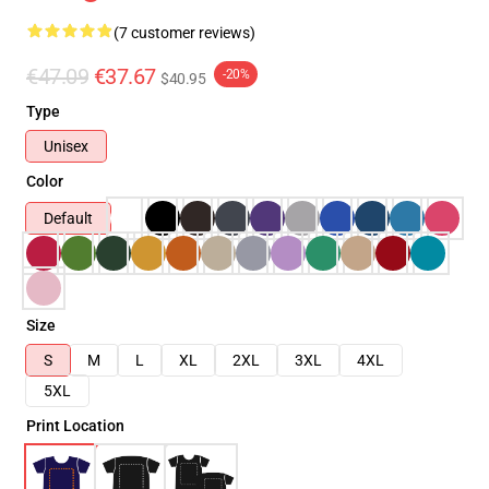
(7 customer reviews)
€47.09
€37.67
-20%
$40.95
Type
Unisex
Color
Default
Size
S
M
L
XL
2XL
3XL
4XL
5XL
Print Location