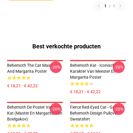
1
/
1
Best verkochte producten
Behemoth The Cat Master
Behemoth Kat - Iconisch
-20%
-20%
And Margarita Poster
Karakter Van Meester En
Margarita Poster
€ 18,21 - € 42,22
€ 18,21 - € 42,22
Behemoth De Poster Van De
Fierce Red-Eyed Cat - Gothic
-20%
-20%
Kat (Master En Margarita Van
Behemoth Design Pullover
Boelgakov)
Sweatshirt