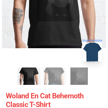
blank template
Woland En Cat Behemoth
Classic T-Shirt