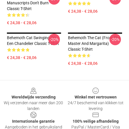
Manuscripts Don't Burn
Classic T-Shirt
€ 24,38 - € 28,06
€ 24,38 - € 28,06
Behemoth Cat Swinging Op
Behemoth The Cat (from The
-20%
-20%
Een Chandelier Classic T-Shirt
Master And Margarita)
Classic T-Shirt
€ 24,38 - € 28,06
€ 24,38 - € 28,06
Footer
Wereldwijde verzending
Winkel met vertrouwen
Wij verzenden naar meer dan 200
24/7 beschermd van klikken tot
landen
levering
Internationale garantie
100% veilige afhandeling
Aangeboden in het gebruiksland
PayPal / MasterCard / Visa