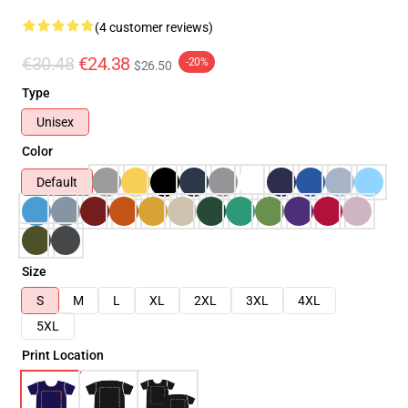
(4 customer reviews)
€30.48
€24.38
-20%
$26.50
Type
Unisex
Color
Default
Size
S
M
L
XL
2XL
3XL
4XL
5XL
Print Location