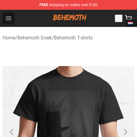
FREE
shipping on orders over $100
Behemoth Store - Official Behemoth Merchandise Shop
Open menu
Home
/
Behemoth Doek
/
Behemoth T-shirts