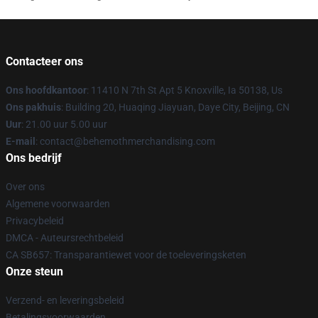
Contacteer ons
Ons hoofdkantoor
: 11410 N 7th St Apt 5 Knoxville, Ia 50138, Us
Ons pakhuis
: Building 20, Huaqing Jiayuan, Daye City, Beijing, CN
Uur
: 21.00 uur 5.00 uur
E-mail
: contact@behemothmerchandising.com
Ons bedrijf
Over ons
Algemene voorwaarden
Privacybeleid
DMCA - Auteursrechtbeleid
CA SB657: Transparantiewet voor de toeleveringsketen
Onze steun
Verzend- en leveringsbeleid
Betalingsvoorwaarden