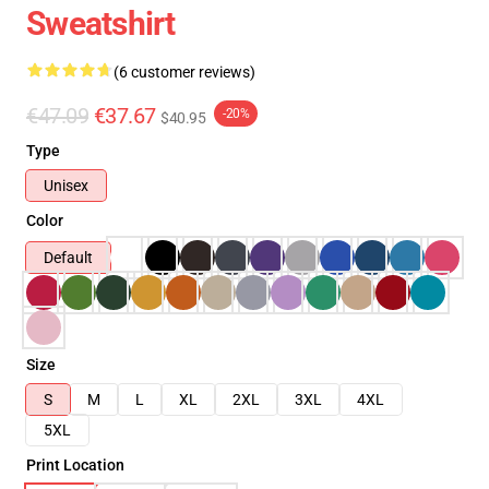
Sweatshirt
(6 customer reviews)
€47.09
€37.67
-20%
$40.95
Type
Unisex
Color
Default
Size
S
M
L
XL
2XL
3XL
4XL
5XL
Print Location