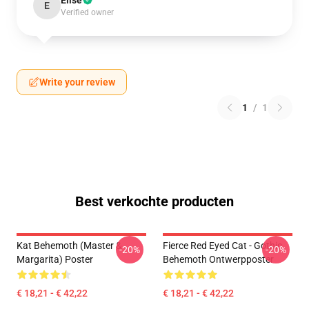
Elise
E
Verified owner
Write your review
1
/
1
Best verkochte producten
Kat Behemoth (Master &
Fierce Red Eyed Cat - Gothic
-20%
-20%
Margarita) Poster
Behemoth Ontwerpposter
€ 18,21 - € 42,22
€ 18,21 - € 42,22