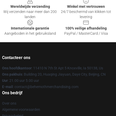
Wereldwijde verzending
Winkel met vertrouwen
Wij verzenden naar meer dan 200
24/7 beschermd van klikken tot
landen
levering
Internationale garantie
100% veilige afhandeling
Aangeboden in het gebruiksland
PayPal / MasterCard / Visa
Contacteer ons
Ons hoofdkantoor
: 11410 N 7th St Apt 5 Knoxville, Ia 50138, Us
Ons pakhuis
: Building 20, Huaqing Jiayuan, Daye City, Beijing, CN
Uur
: 21.00 uur 5.00 uur
E-mail
: contact@behemothmerchandising.com
Ons bedrijf
Over ons
Algemene voorwaarden
Privacybeleid