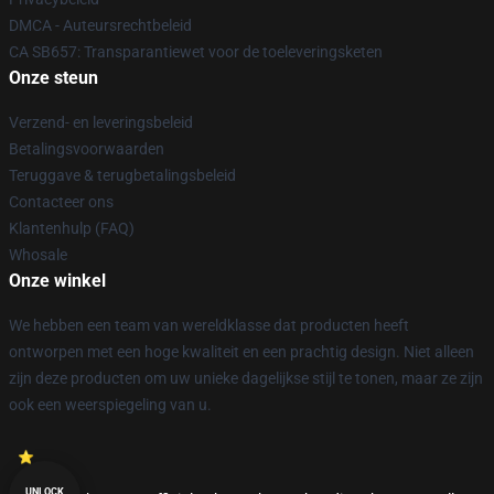
DMCA - Auteursrechtbeleid
CA SB657: Transparantiewet voor de toeleveringsketen
Onze steun
Verzend- en leveringsbeleid
Betalingsvoorwaarden
Teruggave & terugbetalingsbeleid
Contacteer ons
Klantenhulp (FAQ)
Whosale
Onze winkel
We hebben een team van wereldklasse dat producten heeft
ontworpen met een hoge kwaliteit en een prachtig design. Niet alleen
zijn deze producten om uw unieke dagelijkse stijl te tonen, maar ze zijn
ook een weerspiegeling van u.
UNLOCK