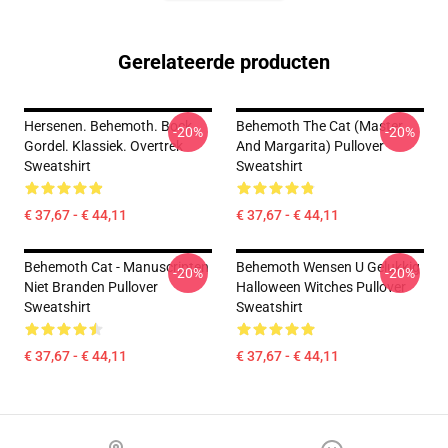
Gerelateerde producten
Hersenen. Behemoth. Bock.
Behemoth The Cat (Master
-20%
-20%
Gordel. Klassiek. Overtrek
And Margarita) Pullover
Sweatshirt
Sweatshirt
€ 37,67 - € 44,11
€ 37,67 - € 44,11
Behemoth Cat - Manuscripten
Behemoth Wensen U Gelukkig
-20%
-20%
Niet Branden Pullover
Halloween Witches Pullover
Sweatshirt
Sweatshirt
€ 37,67 - € 44,11
€ 37,67 - € 44,11
Footer