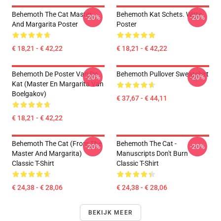
Behemoth The Cat Master
Behemoth Kat Schets. Witte
-20%
-20%
And Margarita Poster
Poster
€ 18,21 - € 42,22
€ 18,21 - € 42,22
Behemoth De Poster Van De
Behemoth Pullover Sweatshirt
-20%
-20%
Kat (Master En Margarita Van
Boelgakov)
€ 37,67 - € 44,11
€ 18,21 - € 42,22
Behemoth The Cat (from The
Behemoth The Cat -
-20%
-20%
Master And Margarita)
Manuscripts Don't Burn
Classic T-Shirt
Classic T-Shirt
€ 24,38 - € 28,06
€ 24,38 - € 28,06
BEKIJK MEER