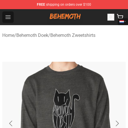
FREE
shipping on orders over $100
Behemoth Store - Official Behemoth Merchandise Shop
Open menu
Home
/
Behemoth Doek
/
Behemoth Zweetshirts