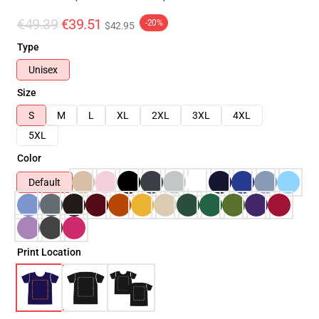
€49.39
€39.51
-20%
$42.95
Type
Unisex
Size
S
M
L
XL
2XL
3XL
4XL
5XL
Color
Default
Print Location