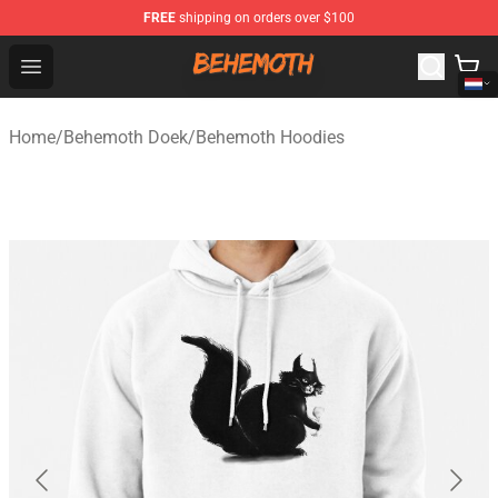
FREE
shipping on orders over $100
Behemoth Store - Official Behemoth Merchandise Shop
Open menu
Home
/
Behemoth Doek
/
Behemoth Hoodies