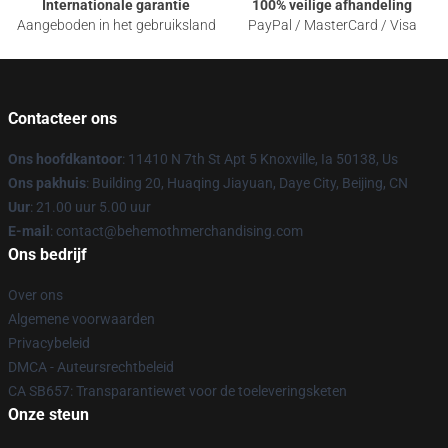
Internationale garantie
100% veilige afhandeling
Aangeboden in het gebruiksland
PayPal / MasterCard / Visa
Contacteer ons
Ons hoofdkantoor
: 11410 N 7th St Apt 5 Knoxville, Ia 50138, Us
Ons pakhuis
: Building 20, Huaqing Jiayuan, Daye City, Beijing, CN
Uur
: 21.00 uur 5.00 uur
E-mail
: contact@behemothmerchandising.com
Ons bedrijf
Over ons
Algemene voorwaarden
Privacybeleid
DMCA - Auteursrechtbeleid
CA SB657: Transparantiewet voor de toeleveringsketen
Onze steun