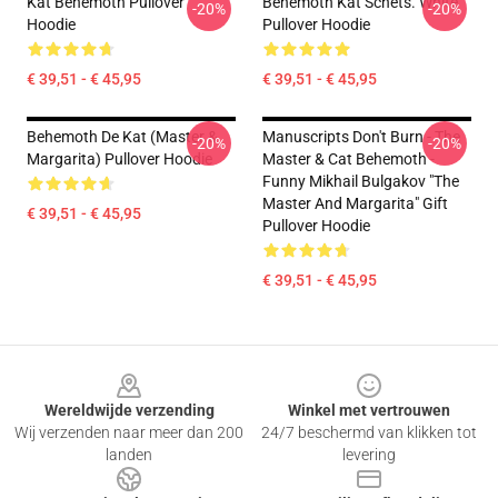
Kat Behemoth Pullover
Behemoth Kat Schets. White
-20%
-20%
Hoodie
Pullover Hoodie
€ 39,51 - € 45,95
€ 39,51 - € 45,95
Behemoth De Kat (Master &
Manuscripts Don't Burn - The
-20%
-20%
Margarita) Pullover Hoodie
Master & Cat Behemoth -
Funny Mikhail Bulgakov "The
Master And Margarita" Gift
€ 39,51 - € 45,95
Pullover Hoodie
€ 39,51 - € 45,95
Footer
Wereldwijde verzending
Winkel met vertrouwen
Wij verzenden naar meer dan 200
24/7 beschermd van klikken tot
landen
levering