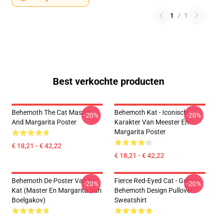
1
/
1
Best verkochte producten
Behemoth The Cat Master
Behemoth Kat - Iconisch
-20%
-20%
And Margarita Poster
Karakter Van Meester En
Margarita Poster
€ 18,21 - € 42,22
€ 18,21 - € 42,22
Behemoth De Poster Van De
Fierce Red-Eyed Cat - Gothic
-20%
-20%
Kat (Master En Margarita Van
Behemoth Design Pullover
Boelgakov)
Sweatshirt