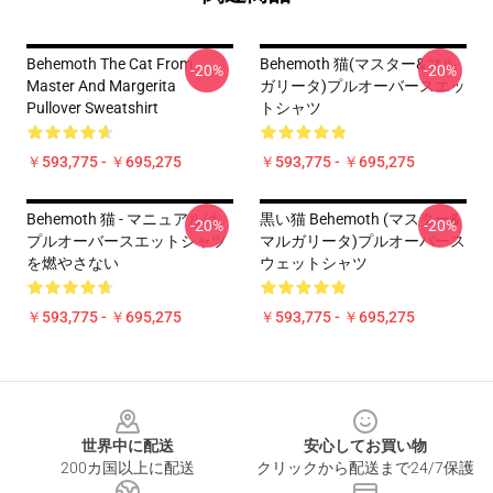
Behemoth The Cat From
Behemoth 猫(マスター&マル
-20%
-20%
Master And Margerita
ガリータ)プルオーバースエッ
Pullover Sweatshirt
トシャツ
￥593,775 - ￥695,275
￥593,775 - ￥695,275
Behemoth 猫 - マニュアルは
黒い猫 Behemoth (マスター&
-20%
-20%
プルオーバースエットシャツ
マルガリータ)プルオーバース
を燃やさない
ウェットシャツ
￥593,775 - ￥695,275
￥593,775 - ￥695,275
Footer
世界中に配送
安心してお買い物
200カ国以上に配送
クリックから配送まで24/7保護