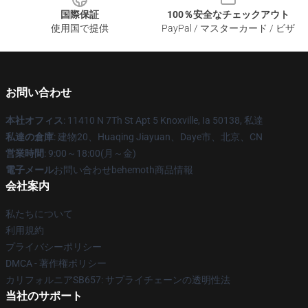
国際保証
100％安全なチェックアウト
使用国で提供
PayPal / マスターカード / ビザ
お問い合わせ
本社オフィス
: 11410 N 7Th St Apt 5 Knoxville, Ia 50138, 私達
私達の倉庫
: 建物20、Huaqing Jiayuan、Daye市、北京、CN
営業時間
: 9:00～18:00(月～金)
電子メール
お問い合わせbehemoth商品情報
会社案内
私たちについて
利用規約
プライバシーポリシー
DMCA - 著作権ポリシー
カリフォルニアSB657: サプライチェーンの透明性法
当社のサポート