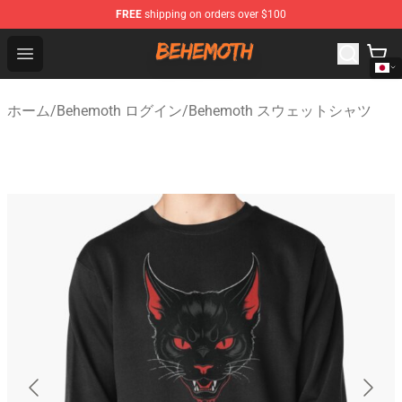
FREE
shipping on orders over $100
Behemoth Store - Official Behemoth Merchandise Shop
Open menu
ホーム
/
Behemoth ログイン
/
Behemoth スウェットシャツ