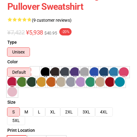
Pullover Sweatshirt
(9 customer reviews)
¥7,422
¥5,938
-20%
$40.95
Type
Unisex
Color
Default
Size
S
M
L
XL
2XL
3XL
4XL
5XL
Print Location