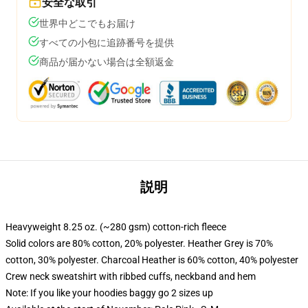
安全な取引
世界中どこでもお届け
すべての小包に追跡番号を提供
商品が届かない場合は全額返金
説明
Heavyweight 8.25 oz. (~280 gsm) cotton-rich fleece
Solid colors are 80% cotton, 20% polyester. Heather Grey is 70%
cotton, 30% polyester. Charcoal Heather is 60% cotton, 40% polyester
Crew neck sweatshirt with ribbed cuffs, neckband and hem
Note: If you like your hoodies baggy go 2 sizes up