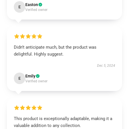
Easton
E
Verified owner
Didn’t anticipate much, but the product was
delightful. Highly suggest.
Dec 5, 2024
Emily
E
Verified owner
This product is exceptionally adaptable, making it a
valuable addition to any collection.