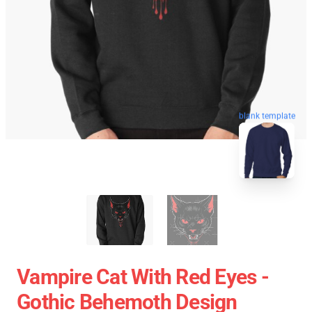
blank template
Vampire Cat With Red Eyes -
Gothic Behemoth Design