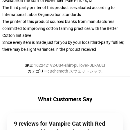
Available at the start of November: Pale Pink - S, M
The third party printer of this product is evaluated according to
International Labor Organization standards
The printer of this product sources blanks from manufacturers
committed to improving cotton farming practices with the Better
Cotton Initiative
Since every item is made just for you by your local third-party fulfiller,
there may be slight variances in the product received
SKU
:
162242192-US-t-shirt-pullover-DEFAULT
カテゴリー
:
Behemoth スウェットシャツ
,
What Customers Say
9 reviews for Vampire Cat with Red