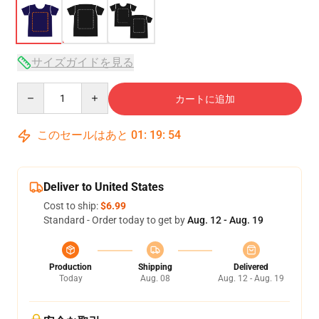
サイズガイドを見る
Quantity
カートに追加
このセールはあと
01
:
19
:
53
Deliver to United States
Cost to ship:
$6.99
Standard - Order today to get by
Aug. 12 - Aug. 19
Production
Shipping
Delivered
Today
Aug. 08
Aug. 12 - Aug. 19