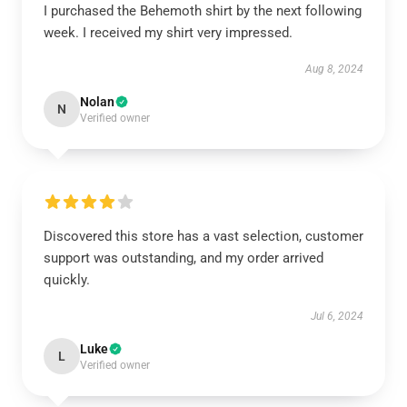
I purchased the Behemoth shirt by the next following
week. I received my shirt very impressed.
Aug 8, 2024
Nolan
N
Verified owner
Discovered this store has a vast selection, customer
support was outstanding, and my order arrived
quickly.
Jul 6, 2024
Luke
L
Verified owner