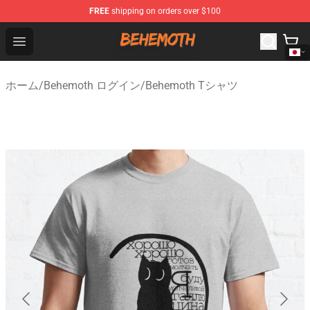
FREE
shipping on orders over $100
Behemoth Store - Official Behemoth Merchandise Shop
Open menu
ホーム
/
Behemoth ログイン
/
Behemoth Tシャツ