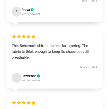
Dec 2, 2024
Freya
F
Verified owner
This Behemoth shirt is perfect for layering. The
fabric is thick enough to keep its shape but still
breathable.
Nov 27, 2024
Lawrence
L
Verified owner