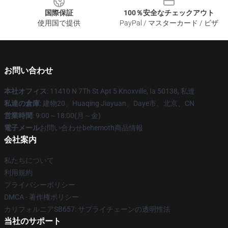
国際保証
100％安全なチェックアウト
使用国で提供
PayPal / マスターカード / ビザ
お問い合わせ
本社オフィス
: 11410 N 7Th St Apt 5 Knoxville, Ia 50138, 私達
私達の倉庫
: 建物20、Huaqing Jiayuan、Daye市、北京、CN
営業時間
: 9:00～18:00(月～金)
電子メール
お問い合わせbehemoth商品情報
会社案内
私たちについて
利用規約
プライバシーポリシー
DMCA - 著作権ポリシー
カリフォルニアSB657: サプライチェーンの透明性法
当社のサポート