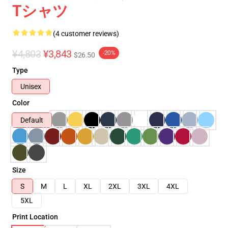
Tシャツ
(4 customer reviews)
¥4,803
¥3,843
-20%
$26.50
Type
Unisex
Color
Default
Size
S
M
L
XL
2XL
3XL
4XL
5XL
Print Location