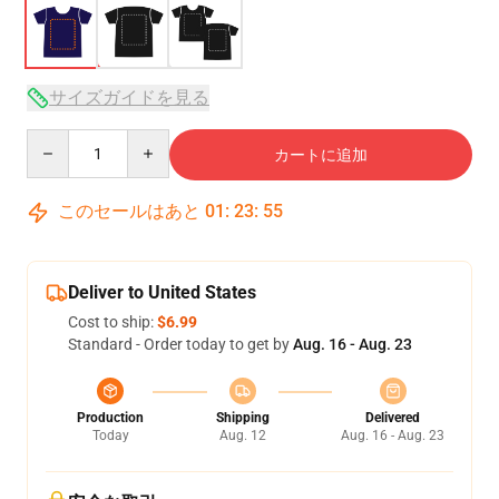
サイズガイドを見る
Quantity
カートに追加
このセールはあと
01
:
23
:
54
Deliver to United States
Cost to ship:
$6.99
Standard - Order today to get by
Aug. 16 - Aug. 23
Production
Shipping
Delivered
Today
Aug. 12
Aug. 16 - Aug. 23