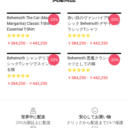
Behemoth The Cat (Master &
赤い目のヴァンパイア猫 - ゴ
-20%
-20%
Margarita) Classic T-Shirt
シック Behemoth デザイン ク
Essential T-Shirt
ラシックTシャツ
￥384,250 - ￥442,250
￥384,250 - ￥442,250
Behemoth シャンデリアクラ
Behemoth 悪魔クラシックTシ
-20%
-20%
シックTシャツでスイングす
ャツとしての猫
る猫
￥384,250 - ￥442,250
￥384,250 - ￥442,250
Footer
世界中に配送
安心してお買い物
200カ国以上に配送
クリックから配送まで24/7保護