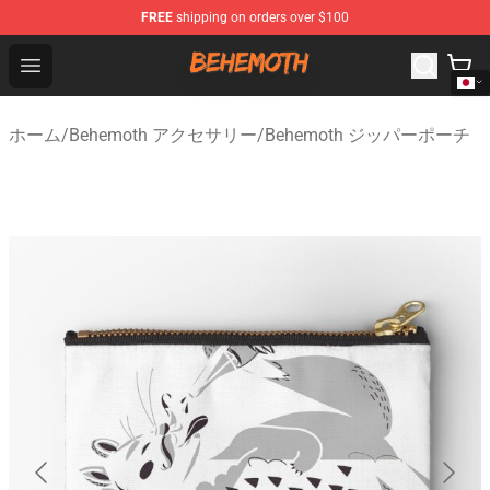
FREE
shipping on orders over $100
Behemoth Store - Official Behemoth Merchandise Shop
Open menu
ホーム
/
Behemoth アクセサリー
/
Behemoth ジッパーポーチ