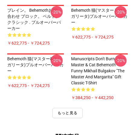
ブレイン。 Behemothお問い
Behemoth 猫(マスターとマル
-20%
-20%
合わせ ブロック。 ベルト。
ガリータ)プルオーバーパーカ
クラシック . プルオーバーパ
ー
ーカー
￥622,775 - ￥724,275
￥622,775 - ￥724,275
Behemoth 猫(マスター&マル
Manuscripts Don't Burn - The
-20%
-20%
ガリータ)プルオーバーパーカ
Master & Cat Behemoth -
ー
Funny Mikhail Bulgakov "The
Master And Margarita" Gift
Classic T-Shirt
￥622,775 - ￥724,275
￥384,250 - ￥442,250
もっと見る