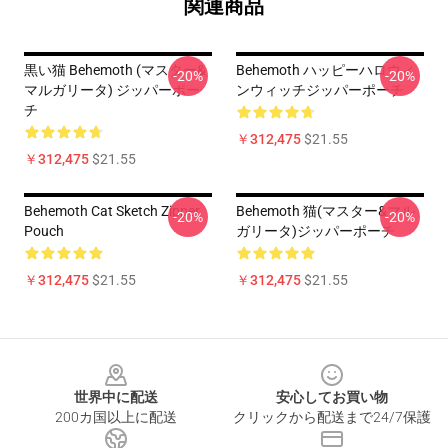
関連商品
黒い猫 Behemoth (マスター&
Behemoth ハッピーハロウィ
-20%
-20%
マルガリータ) ジッパーポー
ンウィッチジッパーポーチ
チ
￥312,475
$21.55
￥312,475
$21.55
Behemoth Cat Sketch Zipper
Behemoth 猫(マスター&マル
-20%
-20%
Pouch
ガリータ)ジッパーポーチ
￥312,475
$21.55
￥312,475
$21.55
Footer
世界中に配送
安心してお買い物
200カ国以上に配送
クリックから配送まで24/7保護