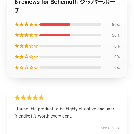
6 reviews for Behemoth ジッパーポー
チ
★★★★★
50%
★★★★☆
50%
★★★☆☆
0%
★★☆☆☆
0%
★☆☆☆☆
0%
I found this product to be highly effective and user-
friendly; it’s worth every cent.
Dec 4, 2024