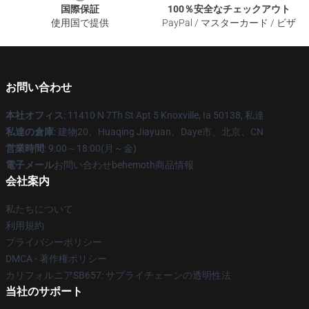
国際保証
100％安全なチェックアウト
使用国で提供
PayPal / マスターカード / ビザ
お問い合わせ
本社オフィス
: 11410 N 7Th St Apt 5 Knoxville, Ia 50138, 私達
私達の倉庫
: 建物20、Huaqing Jiayuan、Daye市、北京、CN
営業時間
: 9:00～18:00(月～金)
電子メール
お問い合わせbehemoth商品情報
会社案内
私たちについて
利用規約
プライバシーポリシー
DMCA - 著作権ポリシー
カリフォルニアSB657: サプライチェーンの透明性法
当社のサポート