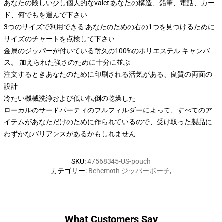
あなたの険しい少し個人的なvalet:あなたの構造、鉛筆、電話、カー
ド、何でもを運んで下さい
3つのサイズで利用できる:あなたのための右の1つを見つけるために
サイズのチャートを点検して下さい
金属のジッパーが付いている耐久の100%のポリエステル キャンバ
ス。 加えられた強さのために十分に並ぶ
注文するときあなたのために印刷される活気がある、良質の両面の
設計
冷たい機械洗浄および低い転倒の乾燥した
ローカルのサードパーティのフルフィルダーによって、すべてのア
イテムがあなただけのために作られているので、受け取った製品に
わずかなバリアンスがあるかもしれません
SKU
:
47568345-US-pouch
カテゴリー
:
Behemoth ジッパーポーチ
,
What Customers Say