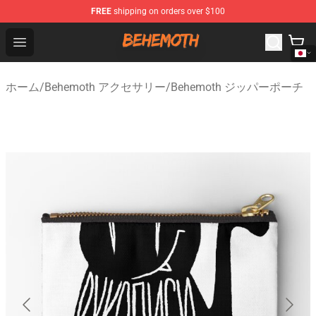
FREE
shipping on orders over $100
Behemoth Store - Official Behemoth Merchandise Shop
Open menu
ホーム
/
Behemoth アクセサリー
/
Behemoth ジッパーポーチ