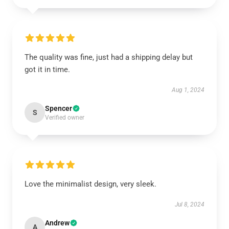
The quality was fine, just had a shipping delay but
got it in time.
Aug 1, 2024
Spencer
S
Verified owner
Love the minimalist design, very sleek.
Jul 8, 2024
Andrew
A