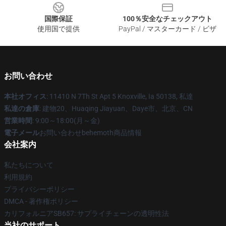
国際保証
100％安全なチェックアウト
使用国で提供
PayPal / マスターカード / ビザ
お問い合わせ
本社オフィス
: 11410 N 7Th St Apt 5 Knoxville, Ia 50138, 私達
私達の倉庫
: 建物20、Huaqing Jiayuan、Daye市、北京、CN
営業時間
: 9:00～18:00(月～金)
電子メール
お問い合わせbehemoth商品情報
会社案内
私たちについて
利用規約
プライバシーポリシー
DMCA - 著作権ポリシー
カリフォルニアSB657: サプライチェーンの透明性法
当社のサポート