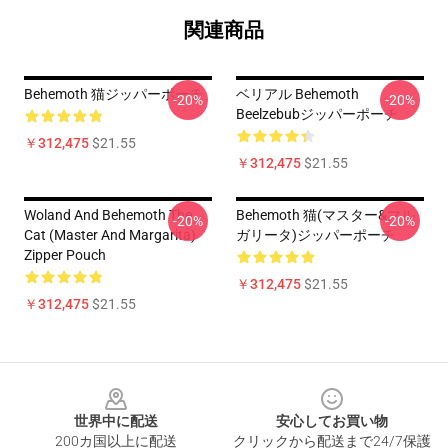
関連商品
Behemoth 猫ジッパーポーチ
ベリアル Behemoth
-20%
-20%
Beelzebubジッパーポーチ
￥312,475
$21.55
￥312,475
$21.55
Woland And Behemoth The
Behemoth 猫(マスター&マル
-20%
-20%
Cat (Master And Margarita)
ガリータ)ジッパーポーチ
Zipper Pouch
￥312,475
$21.55
￥312,475
$21.55
Footer
世界中に配送
安心してお買い物
200カ国以上に配送
クリックから配送まで24/7保護