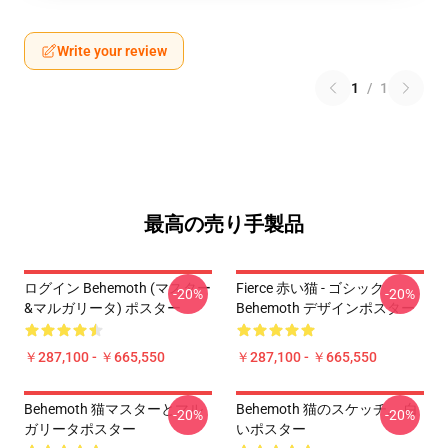
Write your review
1
/
1
最高の売り手製品
ログイン Behemoth (マスター
Fierce 赤い猫 - ゴシック
-20%
-20%
&マルガリータ) ポスター
Behemoth デザインポスター
￥287,100 - ￥665,550
￥287,100 - ￥665,550
Behemoth 猫マスターとマル
Behemoth 猫のスケッチ。 白
-20%
-20%
ガリータポスター
いポスター