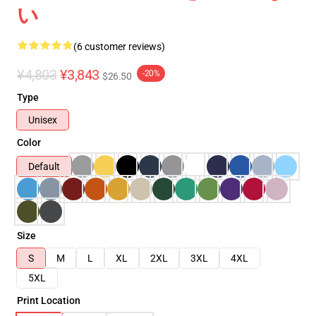
い
(6 customer reviews)
¥4,803
¥3,843
-20%
$26.50
Type
Unisex
Color
Default
Size
S
M
L
XL
2XL
3XL
4XL
5XL
Print Location