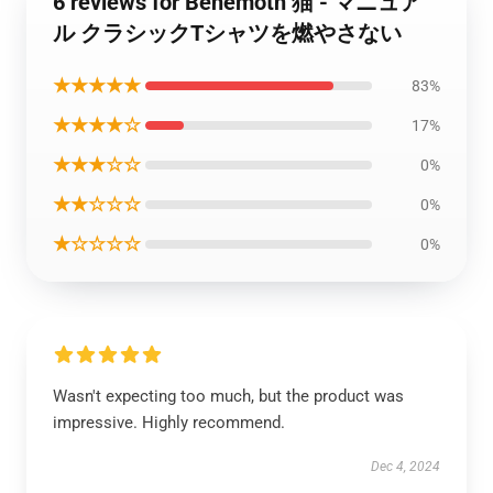
6 reviews for Behemoth 猫 - マニュア
ル クラシックTシャツを燃やさない
★★★★★
83%
★★★★☆
17%
★★★☆☆
0%
★★☆☆☆
0%
★☆☆☆☆
0%
Wasn't expecting too much, but the product was
impressive. Highly recommend.
Dec 4, 2024