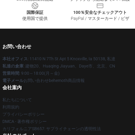
国際保証
100％安全なチェックアウト
使用国で提供
PayPal / マスターカード / ビザ
お問い合わせ
本社オフィス
: 11410 N 7Th St Apt 5 Knoxville, Ia 50138, 私達
私達の倉庫
: 建物20、Huaqing Jiayuan、Daye市、北京、CN
営業時間
: 9:00～18:00(月～金)
電子メール
お問い合わせbehemoth商品情報
会社案内
私たちについて
利用規約
プライバシーポリシー
DMCA - 著作権ポリシー
カリフォルニアSB657: サプライチェーンの透明性法