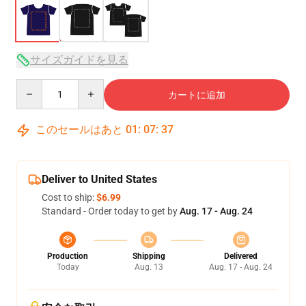
サイズガイドを見る
Quantity
カートに追加
このセールはあと
01
:
07
:
37
Deliver to United States
Cost to ship:
$6.99
Standard - Order today to get by
Aug. 17 - Aug. 24
Production
Shipping
Delivered
Today
Aug. 13
Aug. 17 - Aug. 24