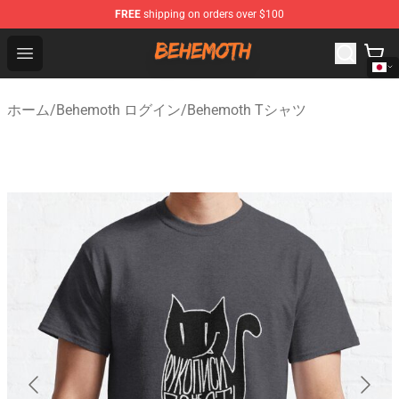
FREE
shipping on orders over $100
Behemoth Store - Official Behemoth Merchandise Shop
Open menu
ホーム
/
Behemoth ログイン
/
Behemoth Tシャツ