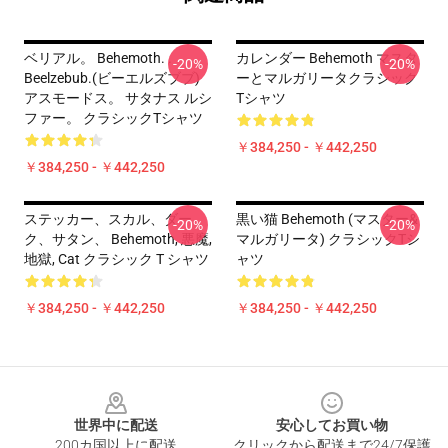
ベリアル。 Behemoth. .
カレンダー Behemoth マスタ
-20%
-20%
Beelzebub.(ビーエルズブブ)
ーとマルガリータクラシック
アスモードス。 サタナス ルシ
Tシャツ
ファー。 クラシックTシャツ
￥384,250 - ￥442,250
￥384,250 - ￥442,250
ステッカー、スカル、ダー
黒い猫 Behemoth (マスター&
-20%
-20%
ク、サタン、 Behemoth, 悪魔,
マルガリータ) クラシックTシ
地獄, Cat クラシック T シャツ
ャツ
￥384,250 - ￥442,250
￥384,250 - ￥442,250
Footer
世界中に配送
安心してお買い物
200カ国以上に配送
クリックから配送まで24/7保護