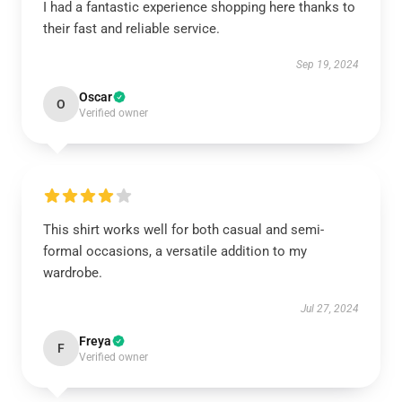
I had a fantastic experience shopping here thanks to
their fast and reliable service.
Sep 19, 2024
Oscar
O
Verified owner
This shirt works well for both casual and semi-
formal occasions, a versatile addition to my
wardrobe.
Jul 27, 2024
Freya
F
Verified owner