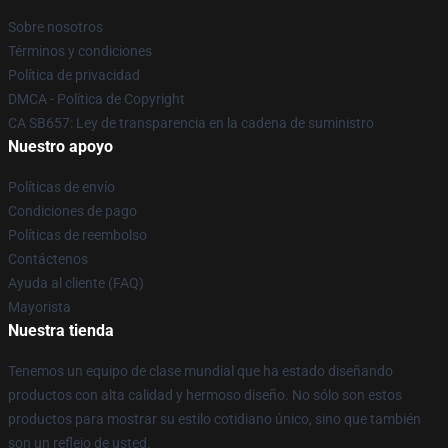
Sobre nosotros
Términos y condiciones
Política de privacidad
DMCA - Política de Copyright
CA SB657: Ley de transparencia en la cadena de suministro
Nuestro apoyo
Políticas de envío
Condiciones de pago
Políticas de reembolso
Contáctenos
Ayuda al cliente (FAQ)
Mayorista
Nuestra tienda
Tenemos un equipo de clase mundial que ha estado diseñando
productos con alta calidad y hermoso diseño. No sólo son estos
productos para mostrar su estilo cotidiano único, sino que también
son un reflejo de usted.