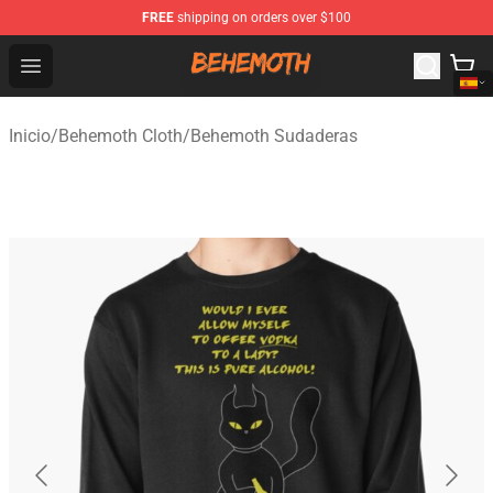
FREE
shipping on orders over $100
Behemoth Store - Official Behemoth Merchandise Shop
Open menu
Inicio
/
Behemoth Cloth
/
Behemoth Sudaderas