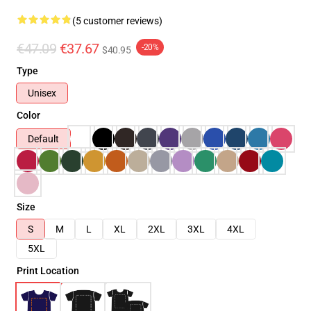
(5 customer reviews)
€47.09
€37.67
-20%
$40.95
Type
Unisex
Color
Default
Size
S
M
L
XL
2XL
3XL
4XL
5XL
Print Location