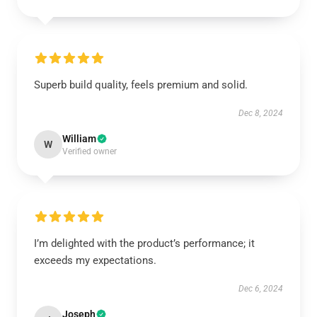
Superb build quality, feels premium and solid.
Dec 8, 2024
William
W
Verified owner
I’m delighted with the product’s performance; it
exceeds my expectations.
Dec 6, 2024
Joseph