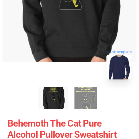
blank template
Behemoth The Cat Pure
Alcohol Pullover Sweatshirt