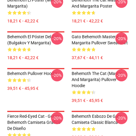
Behemoth El Póster (Master Y
Behemoth The Cat Master
-20%
-20%
Margarita)
And Margarita Poster
18,21 € - 42,22 €
18,21 € - 42,22 €
Behemoth El Póster Del Cat
Gato Behemoth Master And
-20%
-20%
(Bulgakov Y Margarita)
Margarita Pullover Sweatshirt
18,21 € - 42,22 €
37,67 € - 44,11 €
Behemoth Pullover Hoodie
Behemoth The Cat (Master
-20%
-20%
And Margarita) Pullover
Hoodie
39,51 € - 45,95 €
39,51 € - 45,95 €
Fierce Red-Eyed Cat - Gótico
Behemoth Esbozo De Gato.
-20%
-20%
Behemoth Camiseta Gráfica
Camiseta Classic Blanca
De Diseño